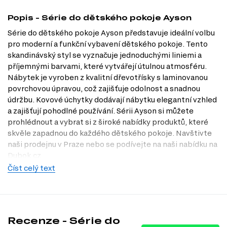
Popis - Série do dětského pokoje Ayson
Série do dětského pokoje Ayson představuje ideální volbu
pro moderní a funkční vybavení dětského pokoje. Tento
skandinávský styl se vyznačuje jednoduchými liniemi a
příjemnými barvami, které vytvářejí útulnou atmosféru.
Nábytek je vyroben z kvalitní dřevotřísky s laminovanou
povrchovou úpravou, což zajišťuje odolnost a snadnou
údržbu. Kovové úchytky dodávají nábytku elegantní vzhled
a zajišťují pohodlné používání. Sérii Ayson si můžete
prohlédnout a vybrat si z široké nabídky produktů, které
skvěle zapadnou do každého dětského pokoje. Navštivte
naši prodejnu v Praze nebo se podívejte na naši nabídku na
Dubok.cz.
Číst celý text
Charakteristiky, vlastnosti a výhody
Styl skandinávský.
Tento styl je známý svou jednoduchostí a
funkcionalitou, což z něj činí ideální volbu pro moderní dětské
pokoje.
Kvalitní materiály.
Nábytek je vyroben z dřevotřísky, což zaručuje
Recenze - Série do