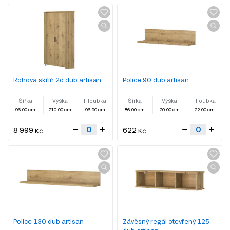
Rohová skříň 2d dub artisan
Police 90 dub artisan
Šířka
Výška
Hloubka
Šířka
Výška
Hloubka
96.00 cm
210.00 cm
96.90 cm
86.00 cm
20.00 cm
22.00 cm
8 999
622
Kč
Kč
Police 130 dub artisan
Závěsný regál otevřený 125