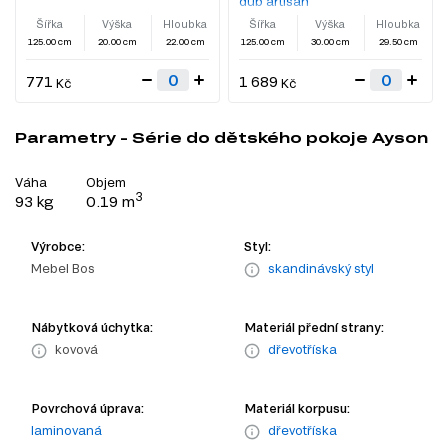
dub artisan
Šířka
Výška
Hloubka
Šířka
Výška
Hloubka
125.00 cm
20.00 cm
22.00 cm
125.00 cm
30.00 cm
29.50 cm
771
1 689
Kč
Kč
Parametry - Série do dětského pokoje Ayson
Váha
Objem
3
93 kg
0.19 m
Výrobce:
Styl:
Mebel Bos
skandinávský styl
Nábytková úchytka:
Materiál přední strany:
kovová
dřevotříska
Povrchová úprava:
Materiál korpusu:
laminovaná
dřevotříska