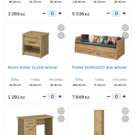
86.00 cm
91.00 cm
36.20 cm
125.00 cm
91.00 cm
36.00 cm
3 269
5 036
Kč
Kč
Noční stolek 1s dub artisan
Postel 2s/90x200 dub artisan
Šířka
Výška
Hloubka
Šířka
Výška
Hloubka
46.00 cm
45.00 cm
36.20 cm
206.00 cm
71.00 cm
94.40 cm
1 291
7 848
Kč
Kč