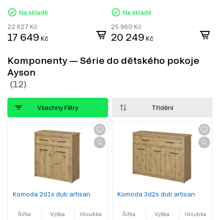
Na skladě
Na skladě
22 627
Kč
25 960
Kč
17 649
20 249
Kč
Kč
Komponenty — Série do dětského pokoje
Ayson
Všechny Filtry
Třídění
Komoda 2d1s dub artisan
Komoda 3d2s dub artisan
Šířka
Výška
Hloubka
Šířka
Výška
Hloubka