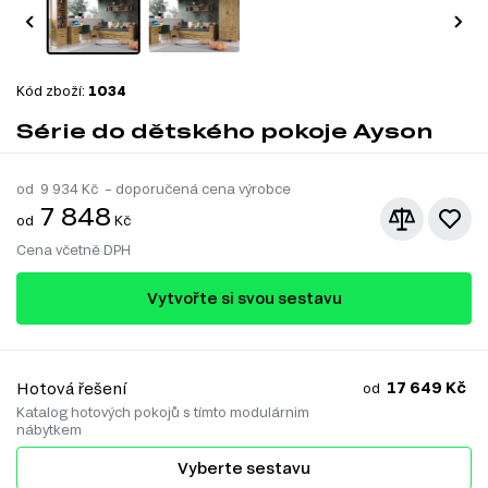
Kód zboží:
1034
Série do dětského pokoje Ayson
od
9 934
Kč – doporučená cena výrobce
7 848
od
Kč
Cena včetně DPH
Vytvořte si svou sestavu
17 649 Kč
Hotová řešení
od
Katalog hotových pokojů s tímto modulárnim
nábytkem
Vyberte sestavu