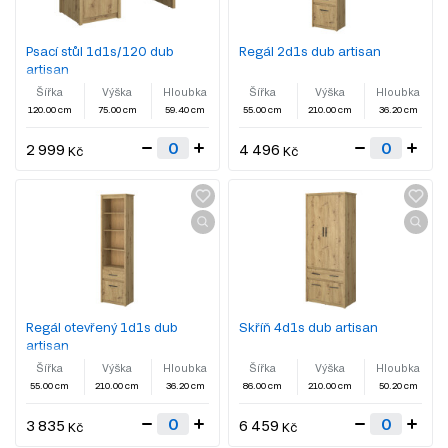
Psací stůl 1d1s/120 dub
Regál 2d1s dub artisan
artisan
Šířka
Výška
Hloubka
Šířka
Výška
Hloubka
120.00 cm
75.00 cm
59.40 cm
55.00 cm
210.00 cm
36.20 cm
2 999
4 496
Kč
Kč
Regál otevřený 1d1s dub
Skříň 4d1s dub artisan
artisan
Šířka
Výška
Hloubka
Šířka
Výška
Hloubka
55.00 cm
210.00 cm
36.20 cm
86.00 cm
210.00 cm
50.20 cm
3 835
6 459
Kč
Kč