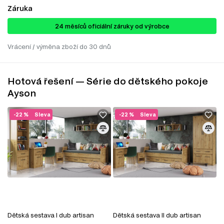
Záruka
24 ​​​​měsíců oficiální záruky od výrobce
Vrácení / výměna zboží do 30 dnů
Hotová řešení — Série do dětského pokoje
Ayson
-22 %
Sleva
-22 %
Sleva
Dětská sestava I dub artisan
Dětská sestava II dub artisan