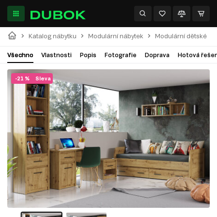
Katalog nábytku
Modulární nábytek
Modulární dětské
Všechno
Vlastnosti
Popis
Fotografie
Doprava
Hotová řešen
-21 %
Sleva