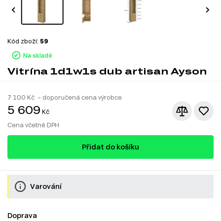
Kód zboží:
59
Na skladě
Vitrína 1d1w1s dub artisan Ayson
7 100
Kč – doporučená cena výrobce
5 609
Kč
Cena včetně DPH
Přidat do košíku
Varování
Doprava