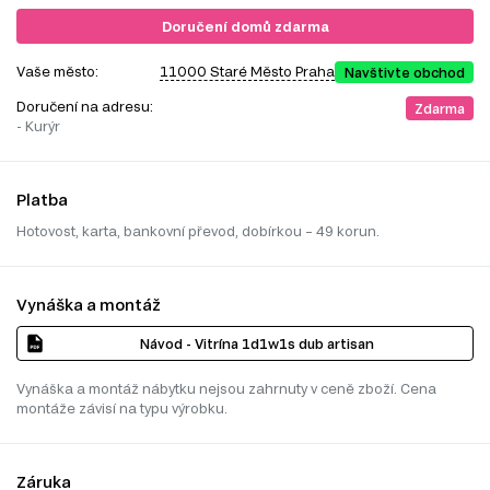
Doručení domů zdarma
Vaše město:
11000 Staré Město Praha
Navštivte obchod
Doručení na adresu:
Zdarma
- Kurýr
Platba
Hotovost, karta, bankovní převod, dobírkou – 49 korun.
Vynáška a montáž
Návod - Vitrína 1d1w1s dub artisan
Vynáška a montáž nábytku nejsou zahrnuty v ceně zboží. Cena
montáže závisí na typu výrobku.
Záruka