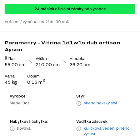
24 ​​​​měsíců oficiální záruky od výrobce
Vrácení / výměna zboží do 30 dnů
Parametry - Vitrína 1d1w1s dub artisan
Ayson
Šířka
Výška
Hloubka
55.00 cm
210.00 cm
36.20 cm
Váha
Objem
3
45 kg
0.15 m
Výrobce:
Styl:
Mebel Bos
skandinávský styl
Nábytková úchytka:
Vodítka zásuvek:
kovová
kuličková vedení plného
výsuvu