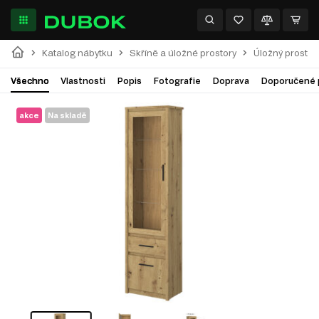
Katalog nábytku
Skříně a úložné prostory
Úložný prostor
Všechno
Vlastnosti
Popis
Fotografie
Doprava
Doporučené 
akce
Na skladě