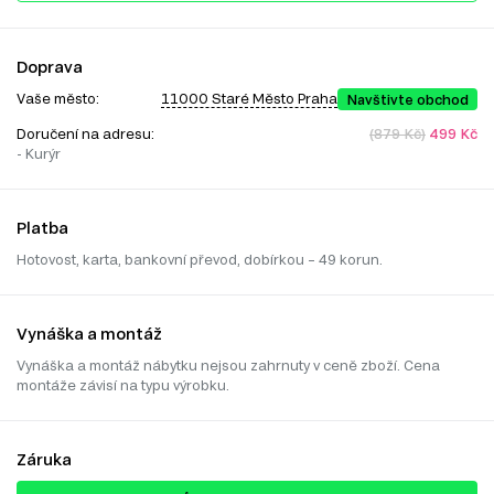
Doprava
Vaše město:
11000 Staré Město Praha
Navštivte obchod
Doručení na adresu:
(879 Kč)
499 Kč
- Kurýr
Platba
Hotovost, karta, bankovní převod, dobírkou – 49 korun.
Vynáška a montáž
Vynáška a montáž nábytku nejsou zahrnuty v ceně zboží. Cena
montáže závisí na typu výrobku.
Záruka