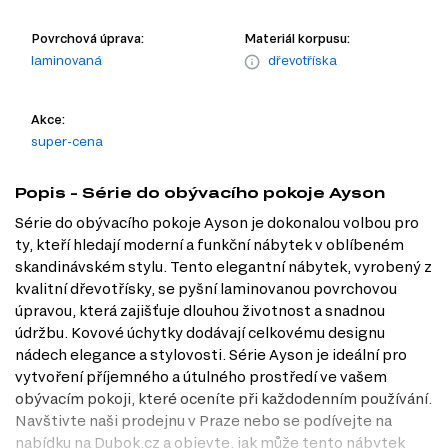
Povrchová úprava:
Materiál korpusu:
laminovaná
dřevotříska
Akce:
super-cena
Popis - Série do obývacího pokoje Ayson
Série do obývacího pokoje Ayson je dokonalou volbou pro
ty, kteří hledají moderní a funkční nábytek v oblíbeném
skandinávském stylu. Tento elegantní nábytek, vyrobený z
kvalitní dřevotřísky, se pyšní laminovanou povrchovou
úpravou, která zajišťuje dlouhou životnost a snadnou
údržbu. Kovové úchytky dodávají celkovému designu
nádech elegance a stylovosti. Série Ayson je ideální pro
vytvoření příjemného a útulného prostředí ve vašem
obývacím pokoji, které oceníte při každodenním používání.
Navštivte naši prodejnu v Praze nebo se podívejte na
nabídku na Dubok.cz a objevte, jak může tento nábytek