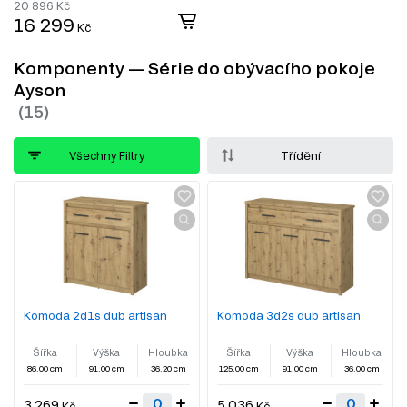
20 896
Kč
16 299
Kč
Komponenty — Série do obývacího pokoje
Ayson
Všechny Filtry
Třídění
Komoda 2d1s dub artisan
Komoda 3d2s dub artisan
Šířka
Výška
Hloubka
Šířka
Výška
Hloubka
86.00 cm
91.00 cm
36.20 cm
125.00 cm
91.00 cm
36.00 cm
3 269
5 036
Kč
Kč