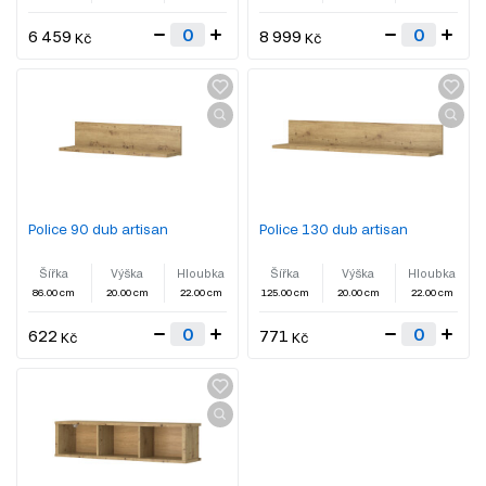
6 459
8 999
Kč
Kč
Police 90 dub artisan
Police 130 dub artisan
Šířka
Výška
Hloubka
Šířka
Výška
Hloubka
86.00 cm
20.00 cm
22.00 cm
125.00 cm
20.00 cm
22.00 cm
622
771
Kč
Kč