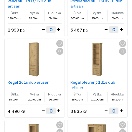
Psací stůl 1d1s/120 dub
Rozkládací stůl 160/210 dub
artisan
artisan
Šířka
Výška
Hloubka
Šířka
Výška
Hloubka
120.00 cm
75.00 cm
59.40 cm
160.00 cm
75.00 cm
80.00 cm
2 999
5 467
Kč
Kč
Regál 2d1s dub artisan
Regál otevřený 1d1s dub
artisan
Šířka
Výška
Hloubka
Šířka
Výška
Hloubka
55.00 cm
210.00 cm
36.20 cm
55.00 cm
210.00 cm
36.20 cm
4 496
3 835
Kč
Kč