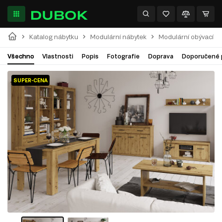
Katalog nábytku
Modulární nábytek
Modulární obývací p
Všechno
Vlastnosti
Popis
Fotografie
Doprava
Doporučené 
SUPER-CENA