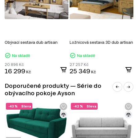
Šatní panely do předsíně
Šatní skříň
Úložný prostor
Noční stolky
Nástěnné police a skříňky
Zrcadla
Botníky do předsíně
Obývací sestava dub artisan
Ložnicová sestava 3D dub artisan
P
Kancelářské stoly
Na skladě
Na skladě
20 896
Kč
27 257
Kč
1
16 299
25 349
Kč
Kč
Doporučené produkty — Série do
obývacího pokoje Ayson
-43 %
Sleva
-42 %
Sleva