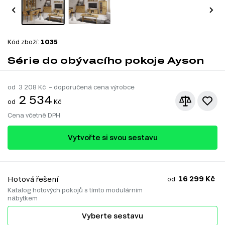
Kód zboží:
1035
Série do obývacího pokoje Ayson
od
3 208
Kč – doporučená cena výrobce
2 534
od
Kč
Cena včetně DPH
Vytvořte si svou sestavu
16 299 Kč
Hotová řešení
od
Katalog hotových pokojů s tímto modulárnim
nábytkem
Vyberte sestavu