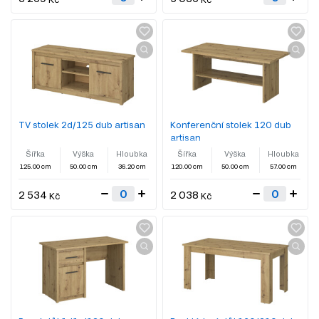
TV stolek 2d/125 dub artisan
Konferenční stolek 120 dub
artisan
Šířka
Výška
Hloubka
Šířka
Výška
Hloubka
125.00 cm
50.00 cm
36.20 cm
120.00 cm
50.00 cm
57.00 cm
2 534
2 038
Kč
Kč