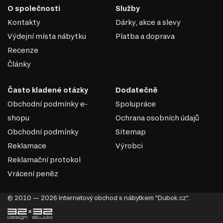
není ze stejné řady. Měl by být uspořádán minimalisticky, ale
O společnosti
Služby
zároveň multifunkčně. Nezapomeňte na přirozenost materiálů,
Kontakty
Dárky, akce a slevy
hlavní roli hraje dřevo.
Výdejní místa nábytku
Platba a doprava
Recenze
Články
Často kladené otázky
Dodatečně
Obchodní podmínky e-
Spolupráce
shopu
Ochrana osobních údajů
Obchodní podmínky
Sitemap
Reklamace
Výrobci
Reklamační protokol
Vrácení peněz
DŘEVOTŘÍSKA
© 2010 — 2026 Internetový obchod s nábytkem "Dubok.cz".
DTD (dřevotřísková deska) je jedním z nejrozšířenějších
materiálů v nábytkářském průmyslu. Vyrábí se lisováním