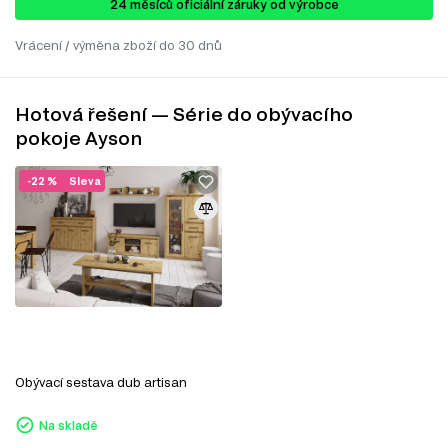
24 ​​​​měsíců oficiální záruky od výrobce
Vrácení / výměna zboží do 30 dnů
Hotová řešení — Série do obývacího
pokoje Ayson
-22 %
Sleva
Obývací sestava dub artisan
Na skladě