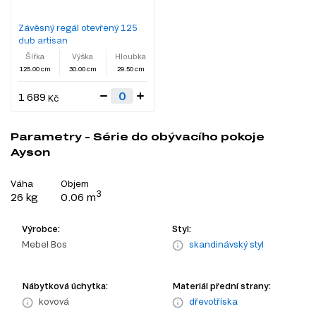
Závěsný regál otevřený 125
dub artisan
Šířka
Výška
Hloubka
125.00 cm
30.00 cm
29.50 cm
1 689
Kč
Parametry - Série do obývacího pokoje
Ayson
Váha
Objem
3
26 kg
0.06 m
Výrobce:
Styl:
Mebel Bos
skandinávský styl
Nábytková úchytka:
Materiál přední strany:
kovová
dřevotříska