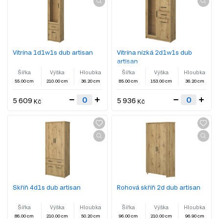
Vitrína 1d1w1s dub artisan
Vitrína nízká 2d1w1s dub
artisan
Šířka
Výška
Hloubka
Šířka
Výška
Hloubka
55.00 cm
210.00 cm
36.20 cm
85.00 cm
153.00 cm
36.20 cm
5 609
5 936
Kč
Kč
Skříň 4d1s dub artisan
Rohová skříň 2d dub artisan
Šířka
Výška
Hloubka
Šířka
Výška
Hloubka
86.00 cm
210.00 cm
50.20 cm
96.00 cm
210.00 cm
96.90 cm