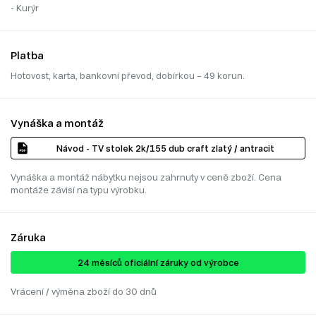
- Kurýr
Platba
Hotovost, karta, bankovní převod, dobírkou – 49 korun.
Vynáška a montáž
Návod - TV stolek 2k/155 dub craft zlatý / antracit
Vynáška a montáž nábytku nejsou zahrnuty v ceně zboží. Cena
montáže závisí na typu výrobku.
Záruka
24 ​​​​měsíců oficiální záruky od výrobce
Vrácení / výměna zboží do 30 dnů