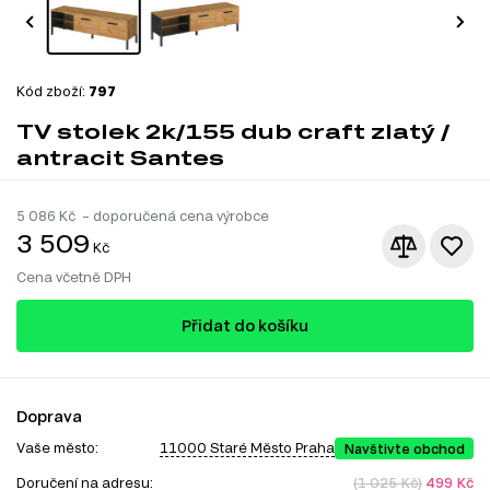
Kód zboží:
797
TV stolek 2k/155 dub craft zlatý /
antracit Santes
5 086
Kč – doporučená cena výrobce
3 509
Kč
Cena včetně DPH
Přidat do košíku
Doprava
Vaše město:
11000 Staré Město Praha
Navštivte obchod
Doručení na adresu:
(1 025 Kč)
499 Kč