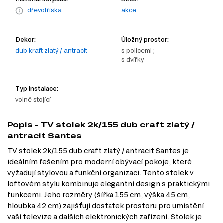
dřevotříska
akce
Dekor:
Úložný prostor:
dub kraft zlatý / antracit
s policemi ;
s dvířky
Typ instalace:
volně stojící
Popis - TV stolek 2k/155 dub craft zlatý /
antracit Santes
TV stolek 2k/155 dub craft zlatý / antracit Santes je
ideálním řešením pro moderní obývací pokoje, které
vyžadují stylovou a funkční organizaci. Tento stolek v
loftovém stylu kombinuje elegantní design s praktickými
funkcemi. Jeho rozměry (šířka 155 cm, výška 45 cm,
hloubka 42 cm) zajišťují dostatek prostoru pro umístění
vaší televize a dalších elektronických zařízení. Stolek je