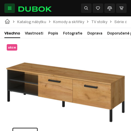
Katalog nábytku
Komody a skříňky
TV stolky
Série do
Všechno
Vlastnosti
Popis
Fotografie
Doprava
Doporučené 
akce