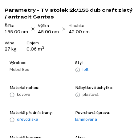
Parametry - TV stolek 2k/155 dub craft zlatý
/ antracit Santes
Šířka
Výška
Hloubka
155.00 cm
45.00 cm
42.00 cm
Váha
Objem
3
27 kg
0.06 m
Výrobce:
Styl:
Mebel Bos
loft
Material nohou:
Nábytková úchytka:
kovové
plastová
Materiál přední strany:
Povrchová úprava:
dřevotříska
laminovaná
Materiál korpusu:
Akce: