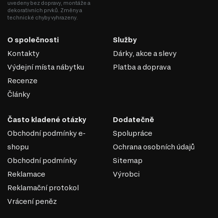
uvedeny bez dopravy, montáže a
dekorativních prvků. Změny a
technické chyby vyhrazeny.
O společnosti
Služby
Kontakty
Dárky, akce a slevy
DŘEVOTŘÍSKA
Výdejní místa nábytku
Platba a doprava
Recenze
DTD (dřevotřísková deska) je jedním z nejrozšířenějších
Články
materiálů v nábytkářském průmyslu. Vyrábí se lisováním
dřevních třísek pod vysokým tlakem s přidáním
syntetických pryskyřic jako pojiva. DTD je základním
Často kladené otázky
Dodatečně
materiálem pro výrobu korpusového nábytku, čelních
Obchodní podmínky e-
Spolupráce
ploch a dekorativních panelů díky své ekonomičnosti,
shopu
Ochrana osobních údajů
univerzálnosti a dostupnosti.
Obchodní podmínky
Sitemap
Výhody DTD:
Reklamace
Výrobci
Různorodost designů: Umožňuje výrobu nábytku v moderním,
klasickém nebo jiném stylu díky široké škále dekorativních povrchů.
Reklamační protokol
Snadné zpracování: DTD lze snadno řezat a vrtat, což umožňuje
Vrácení peněz
výrobu nábytku různých tvarů a konstrukcí.
Odolnost vůči vlivům: Laminované DTD je dobře chráněné proti