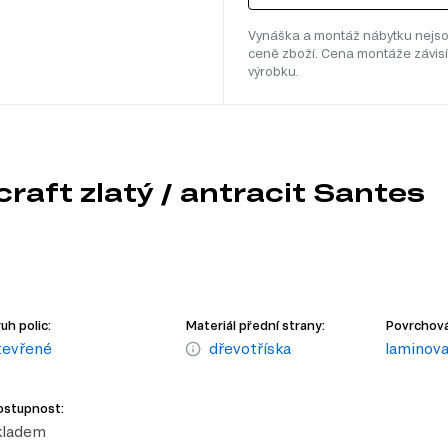
Vynáška a montáž nábytku nejso
ceně zboží. Cena montáže závisí
výrobku.
raft zlatý / antracit Santes
uh polic:
Materiál přední strany:
Povrchová
tevřené
dřevotříska
laminov
ostupnost:
kladem