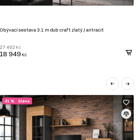
í minimalistický, starožitný nábytek; mezi čalouněným
ovky z palet;
é, hnědé, které mohou kontrastovat s bílou a
ou může být několik dekoračních prvků;
povídat barevnému provedení a bohémskému
Obývací sestava 3.1 m dub craft zlatý / antracit
zné abstrakce a malby, městské detaily, industriální
ýt rozmístěny po celém obvodu místnosti;
27 462
 lustry, reflektory pro vytvoření studiového efektu,
Kč
18 949
ů, pouliční osvětlení, lustry s otevřenými kazetami.
Kč
-31 %
Sleva