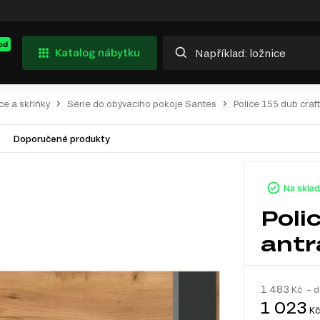
od
Katalog nábytku
ce a skříňky
Série do obývacího pokoje Santes
Police 155 dub craft
Doporučené produkty
Na skla
Poli
antr
1 483
Kč – d
1 023
Kč