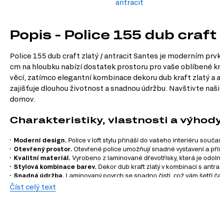
antracit
Popis - Police 155 dub craft
Police 155 dub craft zlatý / antracit Santes je moderním prvk
cm na hloubku nabízí dostatek prostoru pro vaše oblíbené k
věcí, zatímco elegantní kombinace dekoru dub kraft zlatý a a
zajišťuje dlouhou životnost a snadnou údržbu. Navštivte naš
domov.
Charakteristiky, vlastnosti a výhod
Moderní design.
Police v loft stylu přináší do vašeho interiéru sou
Otevřený prostor.
Otevřené police umožňují snadné vystavení a pří
Kvalitní materiál.
Vyrobeno z laminované dřevotřísky, která je odolná
Stylová kombinace barev.
Dekor dub kraft zlatý v kombinaci s antra
Snadná údržba.
Laminovaný povrch se snadno čistí, což vám šetří č
Číst celý text
Informace o sérii nábytku
Tento produkt je součástí modulového systému Santes, který 