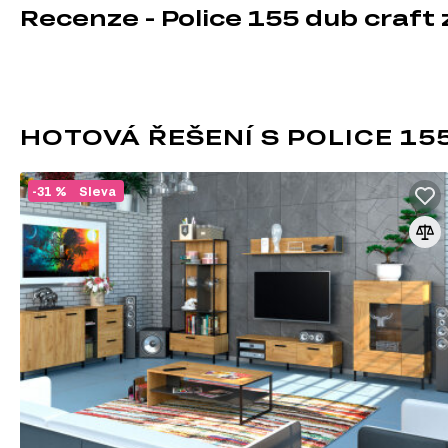
Recenze - Police 155 dub craft 
TV stolky
Komody
Konferenční stolky
Šatní skříň
Úložný prostor
Nástěnné police a skříňky
HOTOVÁ ŘEŠENÍ S POLICE 15
Kancelářské stoly
-31 %
Sleva