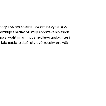
změry 155 cm na šířku, 24 cm na výšku a 27
ožňuje snadný přístup a vystavení vašich
na z kvalitní laminované dřevotřísky, která
kde najdete další stylové kousky pro váš
dujících kategorií: