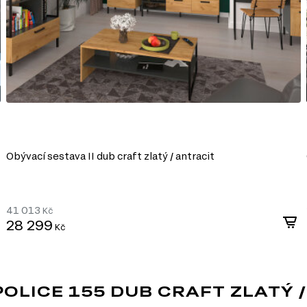
bu nábytku různých tvarů a
i, ultrafialovému záření a
ldehydu v souladu s
ýrobě, které umožňuje
Obývací sestava II dub craft zlatý / antracit
41 013
Kč
28 299
Kč
LICE 155 DUB CRAFT ZLATÝ 