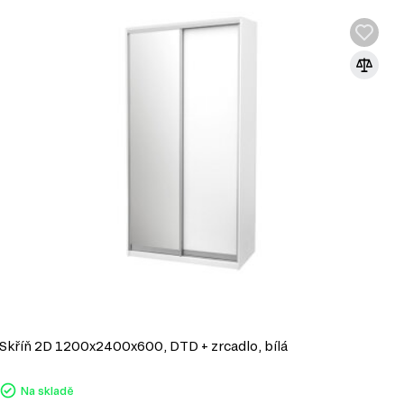
Skříň 2D 1200x2400x600, DTD + zrcadlo, bílá
S
Na skladě