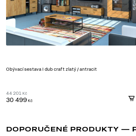
Snadné zpracování: DTD lze snadno řezat a vrtat, což umožňuje výro
konstrukcí.
Odolnost vůči vlivům: Laminované DTD je dobře chráněné proti vlhkost
mechanickému poškození.
Ekologičnost: Moderní výrobci zajišťují minimální úroveň emisí forma
ekologickými normami.
DTD je praktickým a ekonomickým řešením v nábytkářské v
vytvářet jak standardní, tak jedinečné designové produkty.
Obývací sestava I dub craft zlatý / antracit
44 201
Kč
30 499
Kč
DOPORUČENÉ PRODUKTY — PO