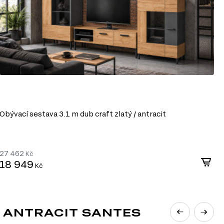
Obývací sestava 3.1 m dub craft zlatý / antracit
P
27 462
6
Kč
18 949
4
Kč
/ ANTRACIT SANTES