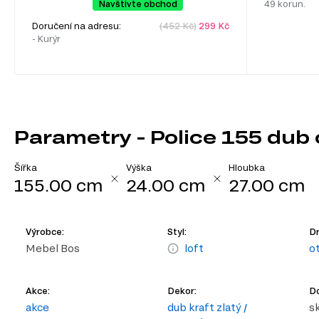
Navštivte obchod
49 korun.
Doručení na adresu:
(452 Kč)
299 Kč
- Kurýr
Parametry - Police 155 dub c
Šířka
Výška
Hloubka
155.00 cm
24.00 cm
27.00 cm
Výrobce:
Styl:
Dr
Mebel Bos
loft
o
Akce:
Dekor:
D
akce
dub kraft zlatý /
s