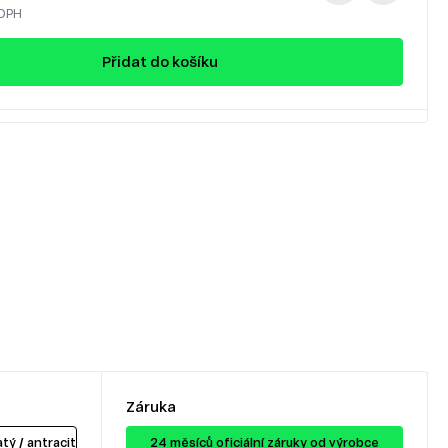
 DPH
Přidat do košíku
Záruka
tý / antracit
24 ​​​​měsíců oficiální záruky od výrobce