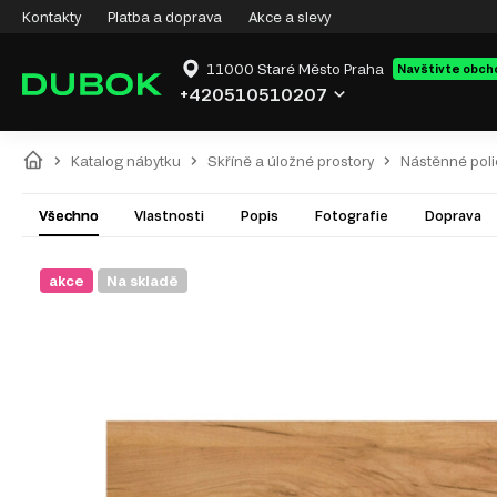
Kontakty
Platba a doprava
Akce a slevy
11000 Staré Město Praha
Navštivte obch
+420510510207
Katalog nábytku
Skříně a úložné prostory
Nástěnné poli
Všechno
Vlastnosti
Popis
Fotografie
Doprava
akce
Na skladě