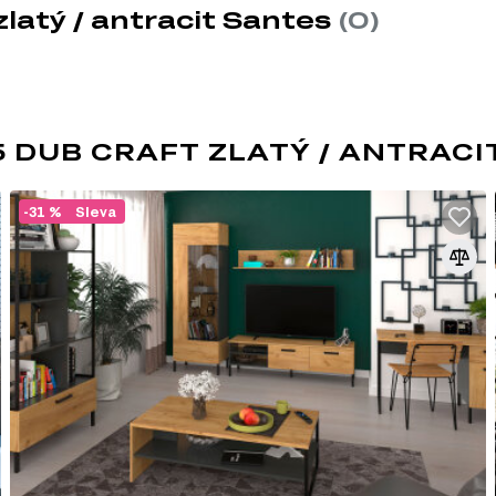
zlatý / antracit Santes
(0)
5 DUB CRAFT ZLATÝ / ANTRACI
LOFT
-31 %
Sleva
Moderní směr, který je ideální pro studio
zahrnuje volné uspořádání, bez příček, př
může být použit v jakékoli místnosti zdobe
eklekticismu a kreativitě a závisí na vašic
dodržovat určité zásady:
vysoký strop a prostorná okna; interiér připomí
přítomnost "holých" konstrukčních prvků (potrubí
neomítnuté betonové nebo cihlové zdi;
zónování obytného prostoru pomocí barevných ko
objektů;
kombinace různých stylů interiéru, kombinace
neexistují žádné specifické požadavky na tvar a