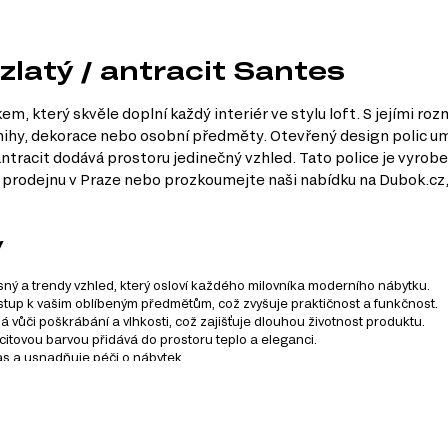
 zlatý / antracit Santes
em, který skvěle doplní každý interiér ve stylu loft. S jejími ro
nihy, dekorace nebo osobní předměty. Otevřený design polic um
ntracit dodává prostoru jedinečný vzhled. Tato police je vyrobe
i prodejnu v Praze nebo prozkoumejte naši nabídku na Dubok.cz, 
y
časný a trendy vzhled, který osloví každého milovníka moderního nábytku.
stup k vašim oblíbeným předmětům, což zvyšuje praktičnost a funkčnost.
 vůči poškrábání a vlhkosti, což zajišťuje dlouhou životnost produktu.
citovou barvou přidává do prostoru teplo a eleganci.
as a usnadňuje péči o nábytek.
se skládá z 10 různých produktů. Můžete si vybrat zboží z násle