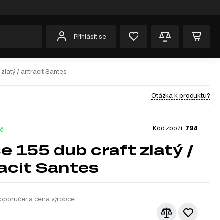
Přihlásit se
 zlatý / antracit Santes
Otázka k produktu?
Kód zboží:
794
dě
ce 155 dub craft zlatý /
acit Santes
oporučená cena výrobce