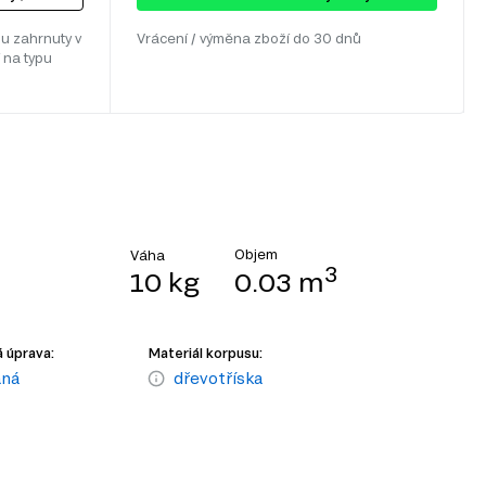
u zahrnuty v
Vrácení / výměna zboží do 30 dnů
 na typu
Objem
Váha
3
10 kg
0.03 m
 úprava:
Materiál korpusu:
aná
dřevotříska