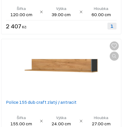
Šířka
Výška
Hloubka
120.00 cm
39.00 cm
60.00 cm
2 407
Kč
Police 155 dub craft zlatý / antracit
Šířka
Výška
Hloubka
155.00 cm
24.00 cm
27.00 cm