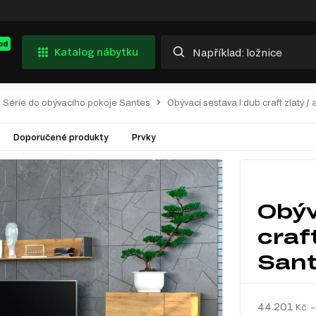
od
Katalog nábytku
Série do obývacího pokoje Santes
Obývací sestava I dub craft zlatý /
Doporučené produkty
Prvky
Obýv
craft
San
44 201
Kč –