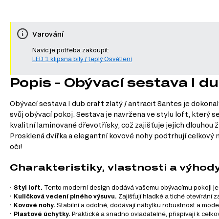
Varování
Navíc je potřeba zakoupit:
LED 1 klipsna bílý / teplý Osvětlení
Popis - Obývací sestava I du
Obývací sestava I dub craft zlatý / antracit Santes je dokon
svůj obývací pokoj. Sestava je navržena ve stylu loft, který
kvalitní laminované dřevotřísky, což zajišťuje jejich dlouhou
Prosklená dvířka a elegantní kovové nohy podtrhují celkový 
oči!
Charakteristiky, vlastnosti a výhod
Styl loft.
Tento moderní design dodává vašemu obývacímu pokoji jed
Kuličková vedení plného výsuvu.
Zajišťují hladké a tiché otevírání 
Kovové nohy.
Stabilní a odolné, dodávají nábytku robustnost a moder
Plastové úchytky.
Praktické a snadno ovladatelné, přispívají k cel