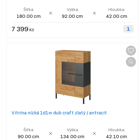
Šířka
Výška
Hloubka
180.00 cm
92.00 cm
42.00 cm
7 399
Kč
Vitrína nízká 1d1w dub craft zlatý / antracit
Šířka
Výška
Hloubka
90.00 cm
134.00 cm
42.10 cm