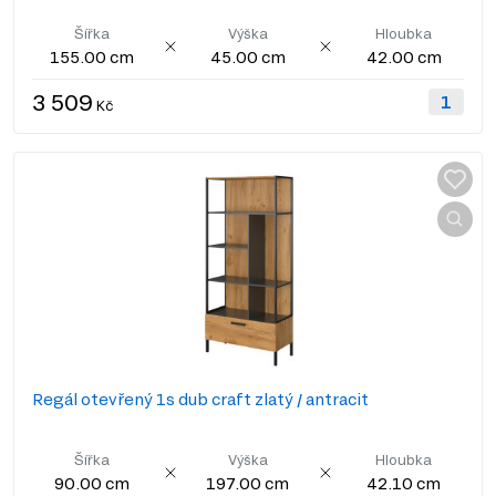
Šířka
Výška
Hloubka
155.00 cm
45.00 cm
42.00 cm
3 509
Kč
Regál otevřený 1s dub craft zlatý / antracit
Šířka
Výška
Hloubka
90.00 cm
197.00 cm
42.10 cm