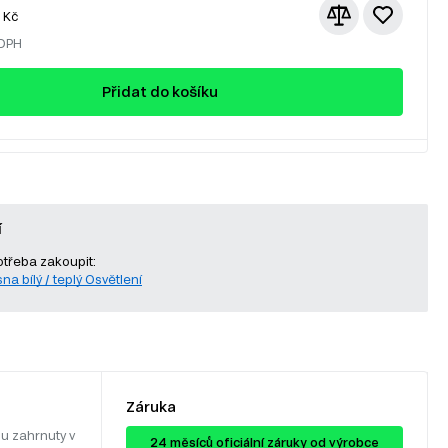
Kč
 DPH
Přidat do košíku
í
otřeba zakoupit:
sna bílý / teplý Osvětlení
Záruka
u zahrnuty v
24 ​​​​měsíců oficiální záruky od výrobce