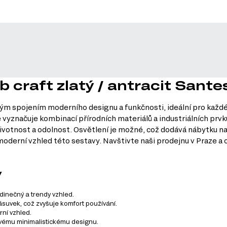
b craft zlatý / antracit Sante
alým spojením moderního designu a funkčnosti, ideální pro každé
 se vyznačuje kombinací přírodních materiálů a industriálních p
 životnost a odolnost. Osvětlení je možné, což dodává nábytku n
moderní vzhled této sestavy. Navštivte naši prodejnu v Praze a 
y
inečný a trendy vzhled.
zásuvek, což zvyšuje komfort používání.
ní vzhled.
kovému minimalistickému designu.