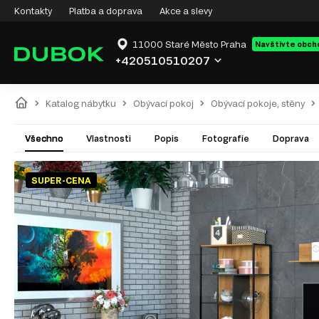
Kontakty
Platba a doprava
Akce a slevy
11000 Staré Město Praha
Navštivte obch
+420510510207
Katalog nábytku
Obývací pokoj
Obývací pokoje, stěny
Všechno
Vlastnosti
Popis
Fotografie
Doprava
SUPER-CENA