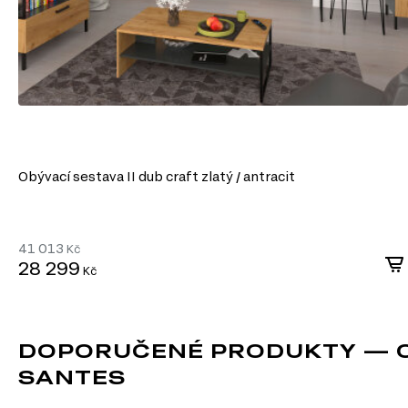
Kancelářské stoly
Obývací sestava II dub craft zlatý / antracit
41 013
Kč
28 299
Kč
DOPORUČENÉ PRODUKTY — OB
SANTES