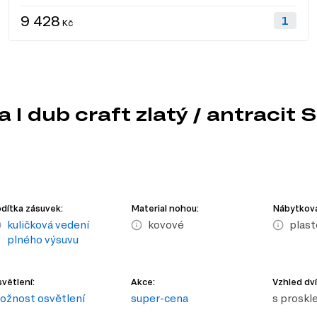
9 428
Kč
 I dub craft zlatý / antracit 
dítka zásuvek:
Material nohou:
Nábytková
kuličková vedení
kovové
plast
plného výsuvu
větlení:
Akce:
Vzhled dví
ožnost osvětlení
super-cena
s proskl