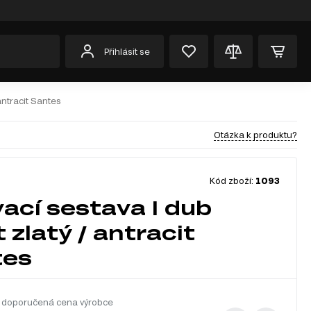
Přihlásit se
 antracit Santes
Otázka k produktu?
Kód zboží:
1093
ací sestava I dub
 zlatý / antracit
tes
 doporučená cena výrobce