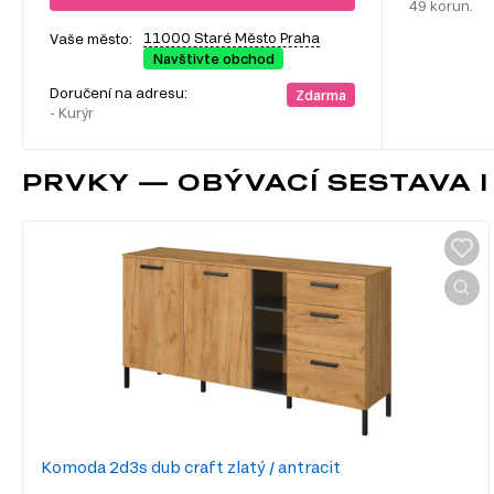
49 korun.
11000 Staré Město Praha
Vaše město:
Navštivte obchod
Doručení na adresu:
Zdarma
- Kurýr
PRVKY — OBÝVACÍ SESTAVA I
Komoda 2d3s dub craft zlatý / antracit