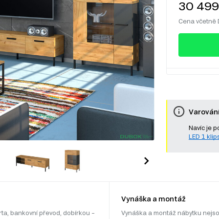
30 499
Cena včetně
Varován
Navíc je p
LED 1 klip
Vynáška a montáž
rta, bankovní převod, dobírkou –
Vynáška a montáž nábytku nejso