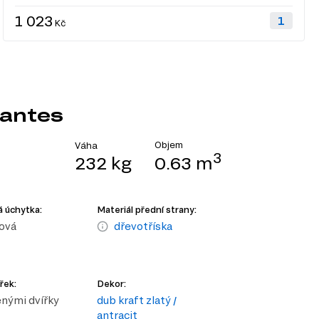
1 023
Kč
Santes
Objem
Váha
3
232 kg
0.63 m
 úchytka:
Materiál přední strany:
ová
dřevotříska
řek:
Dekor:
enými dvířky
dub kraft zlatý /
antracit