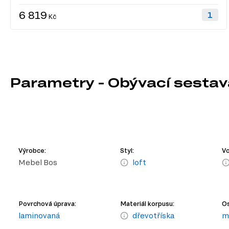
6 819
Kč
Parametry - Obývací sestava
Výrobce:
Styl:
Vo
Mebel Bos
loft
Povrchová úprava:
Materiál korpusu:
Os
laminovaná
dřevotříska
m