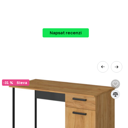
Napsat recenzi
-31 %
Sleva
egorie, které vám umožňují snadno