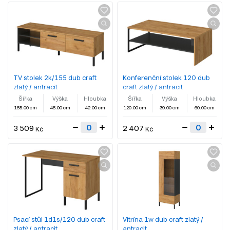
TV stolek 2k/155 dub craft
Konferenční stolek 120 dub
zlatý / antracit
craft zlatý / antracit
Šířka
Výška
Hloubka
Šířka
Výška
Hloubka
155.00 cm
45.00 cm
42.00 cm
120.00 cm
39.00 cm
60.00 cm
3 509
2 407
Kč
Kč
Psací stůl 1d1s/120 dub craft
Vitrína 1w dub craft zlatý /
zlatý / antracit
antracit