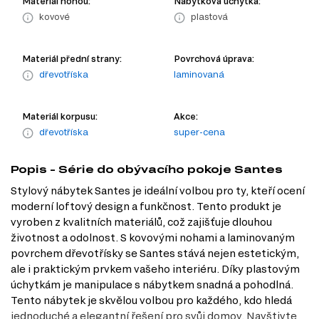
Material nohou:
Nábytková úchytka:
kovové
plastová
Materiál přední strany:
Povrchová úprava:
dřevotříska
laminovaná
Materiál korpusu:
Akce:
dřevotříska
super-cena
Popis - Série do obývacího pokoje Santes
Stylový nábytek Santes je ideální volbou pro ty, kteří ocení
moderní loftový design a funkčnost. Tento produkt je
vyroben z kvalitních materiálů, což zajišťuje dlouhou
životnost a odolnost. S kovovými nohami a laminovaným
povrchem dřevotřísky se Santes stává nejen estetickým,
ale i praktickým prvkem vašeho interiéru. Díky plastovým
úchytkám je manipulace s nábytkem snadná a pohodlná.
Tento nábytek je skvělou volbou pro každého, kdo hledá
jednoduché a elegantní řešení pro svůj domov. Navštivte