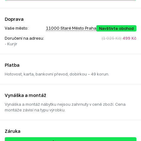
Doprava
Vaše město:
11000 Staré Město Praha
Navštivte obchod
Doručení na adresu:
(1 025 Kč)
499 Kč
- Kurýr
Platba
Hotovost, karta, bankovní převod, dobírkou – 49 korun.
Vynáška a montáž
Vynáška a montáž nábytku nejsou zahrnuty v ceně zboží. Cena
montáže závisí na typu výrobku.
Záruka