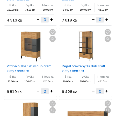
Šířka
Výška
Hloubka
Šířka
Výška
Hloubka
120.00 cm
74.00 cm
60.00 cm
64.00 cm
197.00 cm
42.10 cm
4 313
7 619
Kč
Kč
Vitrína nízká 1d1w dub craft
Regál otevřený 1s dub craft
zlatý / antracit
zlatý / antracit
Šířka
Výška
Hloubka
Šířka
Výška
Hloubka
90.00 cm
134.00 cm
42.10 cm
90.00 cm
197.00 cm
42.10 cm
6 819
9 428
Kč
Kč