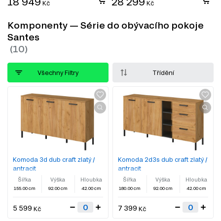
18 949
28 299
Kč
Kč
Komponenty — Série do obývacího pokoje
Santes
Všechny Filtry
Třídění
Komoda 3d dub craft zlatý /
Komoda 2d3s dub craft zlatý /
antracit
antracit
Šířka
Výška
Hloubka
Šířka
Výška
Hloubka
155.00 cm
92.00 cm
42.00 cm
180.00 cm
92.00 cm
42.00 cm
5 599
7 399
Kč
Kč