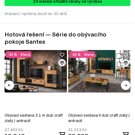
24 ​​​​měsíců oficiální záruky od výrobce
Vrácení / výměna zboží do 30 dnů
Hotová řešení — Série do obývacího
pokoje Santes
-31 %
Sleva
-31 %
Sleva
Obývací sestava 3.1 m dub craft
Obývací sestava II dub craft zlatý /
O
zlatý / antracit
antracit
a
27 462
Kč
41 013
Kč
4