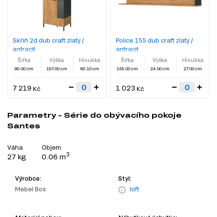
Skříň 2d dub craft zlatý /
Police 155 dub craft zlatý /
antracit
antracit
Šířka
Výška
Hloubka
Šířka
Výška
Hloubka
90.00 cm
197.00 cm
60.10 cm
155.00 cm
24.00 cm
27.00 cm
7 219
1 023
Kč
Kč
Parametry - Série do obývacího pokoje
Santes
Váha
Objem
3
27 kg
0.06 m
Výrobce:
Styl:
Mebel Bos
loft