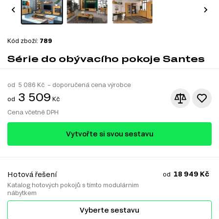
Kód zboží:
789
Série do obývacího pokoje Santes
od
5 086
Kč – doporučená cena výrobce
3 509
od
Kč
Cena včetně DPH
Vytvořte si svou sestavu
18 949 Kč
Hotová řešení
od
Katalog hotových pokojů s tímto modulárnim
nábytkem
Vyberte sestavu