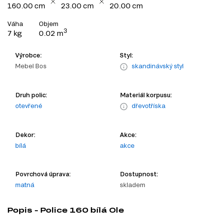
160.00 cm
23.00 cm
20.00 cm
Váha
Objem
3
7 kg
0.02 m
Výrobce:
Styl:
Mebel Bos
skandinávský styl
Druh polic:
Materiál korpusu:
otevřené
dřevotříska
Dekor:
Akce:
bílá
akce
Povrchová úprava:
Dostupnost:
matná
skladem
Popis - Police 160 bílá Ole