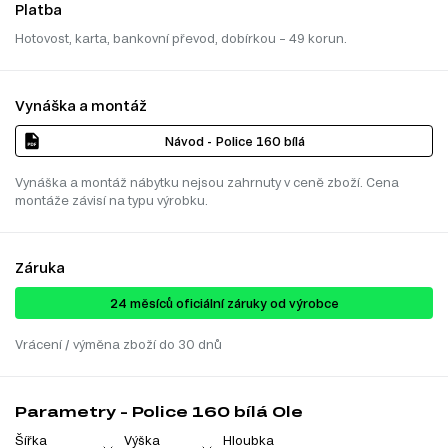
Platba
Hotovost, karta, bankovní převod, dobírkou – 49 korun.
Vynáška a montáž
Návod - Police 160 bílá
Vynáška a montáž nábytku nejsou zahrnuty v ceně zboží. Cena
montáže závisí na typu výrobku.
Záruka
24 ​​​​měsíců oficiální záruky od výrobce
Vrácení / výměna zboží do 30 dnů
Parametry - Police 160 bílá Ole
Šířka
Výška
Hloubka