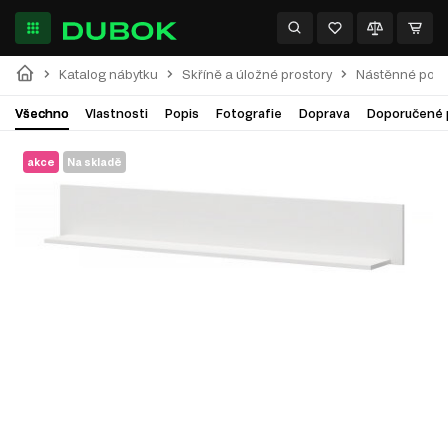
Katalog nábytku
Skříně a úložné prostory
Nástěnné polic
Všechno
Vlastnosti
Popis
Fotografie
Doprava
Doporučené 
akce
Na skladě