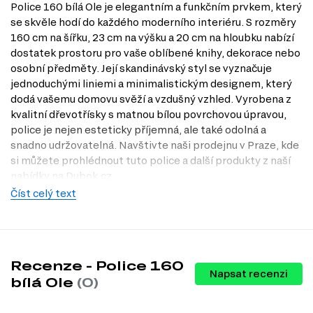
Police 160 bílá Ole je elegantním a funkčním prvkem, který
se skvěle hodí do každého moderního interiéru. S rozměry
160 cm na šířku, 23 cm na výšku a 20 cm na hloubku nabízí
dostatek prostoru pro vaše oblíbené knihy, dekorace nebo
osobní předměty. Její skandinávský styl se vyznačuje
jednoduchými liniemi a minimalistickým designem, který
dodá vašemu domovu svěží a vzdušný vzhled. Vyrobena z
kvalitní dřevotřísky s matnou bílou povrchovou úpravou,
police je nejen esteticky příjemná, ale také odolná a
snadno udržovatelná. Navštivte naši prodejnu v Praze, kde
si můžete prohlédnout tuto police a další produkty z naší
nabídky na Dubok.cz.
Číst celý text
Charakteristiky, vlastnosti a výhody
Skandinávský styl.
Tento design přináší do vašeho domova
moderní a nadčasový vzhled, který se snadno kombinuje s různými
interiérovými styly.
Otevřený typ police.
Umožňuje snadný přístup k vystaveným
Recenze - Police 160
Napsat recenzi
předmětům a vytváří příjemnou atmosféru v místnosti.
bílá Ole
(0)
Kvalitní materiál.
Dřevotříska zajišťuje dlouhou životnost a
odolnost, což znamená, že police vám bude sloužit po mnoho let.
Matná povrchová úprava.
Tato úprava nejenže přispívá k