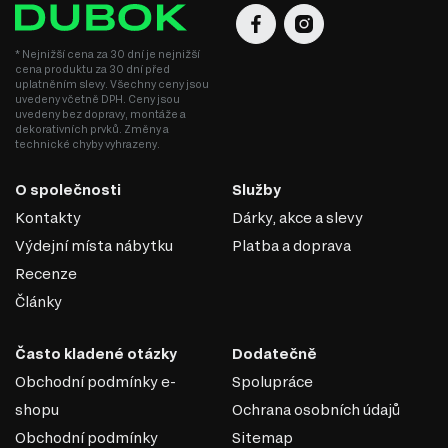
* Nejnižší cena za 30 dní je nejnižší
cena produktu za 30 dní před
uplatněním slevy. Všechny ceny jsou
uvedeny včetně DPH. Ceny jsou
uvedeny bez dopravy, montáže a
dekorativních prvků. Změny a
technické chyby vyhrazeny.
O společnosti
Služby
Kontakty
Dárky, akce a slevy
Výdejní místa nábytku
Platba a doprava
Recenze
Články
Často kladené otázky
Dodatečně
Obchodní podmínky e-
Spolupráce
shopu
Ochrana osobních údajů
Obchodní podmínky
Sitemap