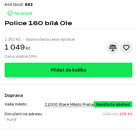
Kód zboží:
662
Na skladě
Police 160 bílá Ole
1 362
Kč – doporučená cena výrobce
1 049
Kč
Cena včetně DPH
Přidat do košíku
Doprava
Vaše město:
11000 Staré Město Praha
Navštivte obchod
Doručení na adresu:
(456 Kč)
299 Kč
- Kurýr