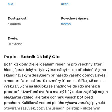
bílá
akce
Dostupnost:
Povrchová úprava:
skladem
matná
Dveře:
uzavřené
Popis - Botník 1k bílý Ole
Botník 1k bílý Ole je ideálním řešením pro všechny, kteří
hledají praktický a stylový kus nábytku do předsíně. S jeho
skandinávským designem přináší do vašeho domova svěží
a moderní atmosféru. S rozměry 91 cm na šířku, 45 cm na
výšku a 35 cm na hloubku se snadno vejde i do menších
prostorů. Uzavřené dveře a matný bílý dekor zajišťují nejen
elegantní vzhled, ale také ochranu vašich bot před
prachem. Kuličková vedení plného výsuvu zaručují plynulé
otevírání zásuvek, což vám usnadní přístup k uloženým