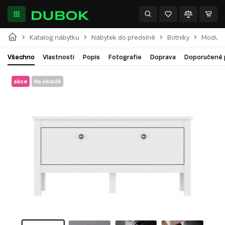
Katalog nábytku
Nábytek do předsíně
Botníky
Modulár
Všechno
Vlastnosti
Popis
Fotografie
Doprava
Doporučené 
akce
Na skladě