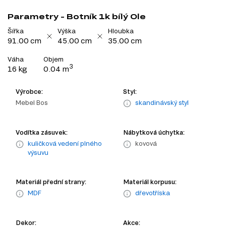
Parametry - Botník 1k bílý Ole
Šířka
Výška
Hloubka
91.00 cm
45.00 cm
35.00 cm
Váha
Objem
3
16 kg
0.04 m
Výrobce:
Styl:
Mebel Bos
skandinávský styl
Vodítka zásuvek:
Nábytková úchytka:
kuličková vedení plného
kovová
výsuvu
Materiál přední strany:
Materiál korpusu:
MDF
dřevotříska
Dekor:
Akce: