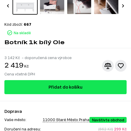
Kód zboží:
667
Na skladě
Botník 1k bílý Ole
3 142
Kč – doporučená cena výrobce
2 419
Kč
Cena včetně DPH
Přidat do košíku
Doprava
Vaše město:
11000 Staré Město Praha
Navštivte obchod
Doručení na adresu:
(662 Kč)
299 Kč