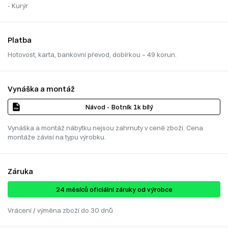
- Kurýr
Platba
Hotovost, karta, bankovní převod, dobírkou – 49 korun.
Vynáška a montáž
Návod - Botník 1k bílý
Vynáška a montáž nábytku nejsou zahrnuty v ceně zboží. Cena
montáže závisí na typu výrobku.
Záruka
24 ​​​​měsíců oficiální záruky od výrobce
Vrácení / výměna zboží do 30 dnů