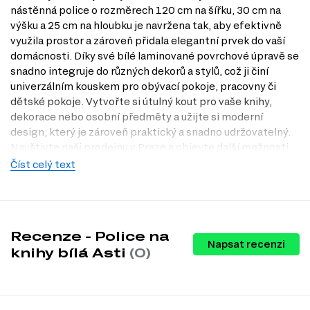
nástěnná police o rozměrech 120 cm na šířku, 30 cm na
výšku a 25 cm na hloubku je navržena tak, aby efektivně
využila prostor a zároveň přidala elegantní prvek do vaší
domácnosti. Díky své bílé laminované povrchové úpravě se
snadno integruje do různých dekorů a stylů, což ji činí
univerzálním kouskem pro obývací pokoje, pracovny či
dětské pokoje. Vytvořte si útulný kout pro vaše knihy,
dekorace nebo osobní předměty a užijte si moderní
design, který je zároveň praktický a snadno udržovatelný.
Navštivte naši prodejnu v Praze a objevte další možnosti,
které Dubok.cz nabízí.
Číst celý text
Charakteristiky, vlastnosti a výhody
Moderní design.
Police na knihy Asti se pyšní čistými liniemi a
minimalistickým vzhledem, který doplní jakýkoliv interiér.
Recenze - Police na
Otevřený typ.
Otevřená konstrukce umožňuje snadný přístup k
Napsat recenzi
vašim knihám a dekoracím, což usnadňuje organizaci a údržbu.
knihy bílá Asti
(0)
Kvalitní materiál.
Vyrobená z dřevotřísky s laminovanou
povrchovou úpravou, police je odolná proti poškrábání a snadno
se čistí.
Praktické rozměry.
S šířkou 120 cm a hloubkou 25 cm poskytuje