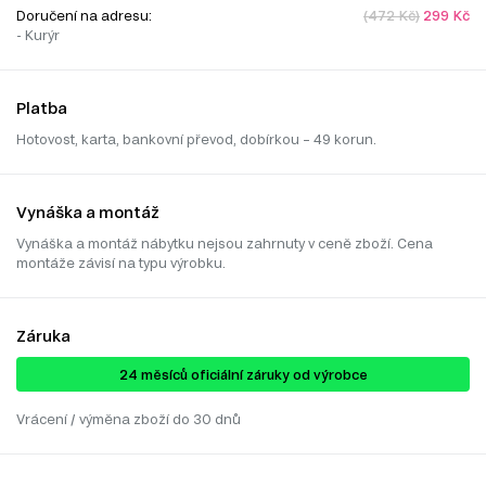
Doručení na adresu:
(472 Kč)
299 Kč
- Kurýr
Platba
Hotovost, karta, bankovní převod, dobírkou – 49 korun.
Vynáška a montáž
Vynáška a montáž nábytku nejsou zahrnuty v ceně zboží. Cena
montáže závisí na typu výrobku.
Záruka
24 ​​​​měsíců oficiální záruky od výrobce
Vrácení / výměna zboží do 30 dnů