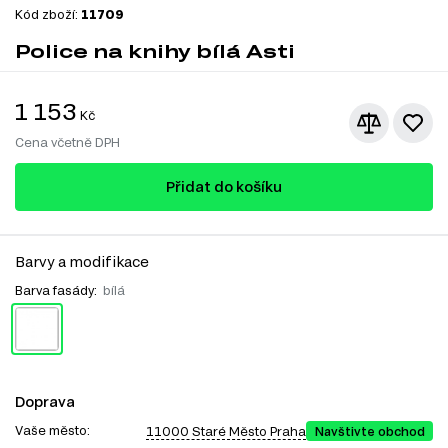
Kód zboží:
11709
Police na knihy bílá Asti
1 153
Kč
Cena včetně DPH
Přidat do košíku
Barvy a modifikace
Barva fasády:
bílá
Doprava
Vaše město:
11000 Staré Město Praha
Navštivte obchod