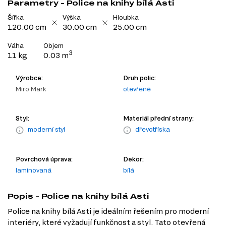
Parametry - Police na knihy bílá Asti
Šířka
Výška
Hloubka
120.00 cm
30.00 cm
25.00 cm
Váha
Objem
3
11 kg
0.03 m
Výrobce:
Druh polic:
Miro Mark
otevřené
Styl:
Materiál přední strany:
moderní styl
dřevotříska
Povrchová úprava:
Dekor:
laminovaná
bílá
Popis - Police na knihy bílá Asti
Police na knihy bílá Asti je ideálním řešením pro moderní
interiéry, které vyžadují funkčnost a styl. Tato otevřená