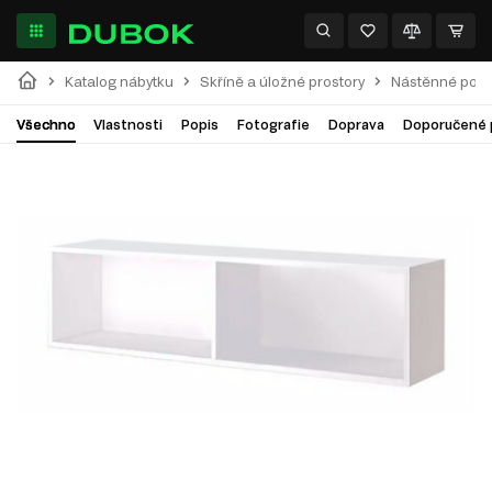
Katalog nábytku
Skříně a úložné prostory
Nástěnné polic
Všechno
Vlastnosti
Popis
Fotografie
Doprava
Doporučené 