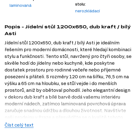
stolu:
laminovaná
nerozkládací
Popis - Jídelní stůl 1200x650, dub kraft / bílý
Asti
Jídelní stůl 1200x650, dub kraft / bílý Asti je ideálním
řešením pro moderní domácnosti, které hledají kombinaci
stylu a funkčnosti. Tento stůl, navržený pro čtyři osoby, se
skvěle hodí do jídelny nebo kuchyně, kde poskytne
dostatek prostoru pro rodinné večeře nebo příjemné
posezení s přáteli. S rozměry 120 cm na šířku, 76,5 cm na
výšku a 65 cm na hloubku, se stůl vejde i do menších
prostorů, aniž by obětoval pohodlí. Jeho elegantní design
v dekoru dub kraft a bílé barvě dodá vašemu interiéru
moderní nádech, zatímco laminovaná povrchová úprava
zaručuje snadnou údržbu a dlouhou životnost. Navštivte
naši prodejnu v Praze a přesvědčte se o kvalitě tohoto
stolu na vlastní oči.
Číst celý text
Charakteristiky, vlastnosti a výhody