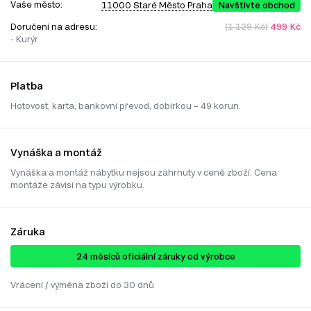
Vaše město:
11000 Staré Město Praha
Navštivte obchod
Doručení na adresu:
(1 129 Kč)
499 Kč
- Kurýr
Platba
Hotovost, karta, bankovní převod, dobírkou – 49 korun.
Vynáška a montáž
Vynáška a montáž nábytku nejsou zahrnuty v ceně zboží. Cena
montáže závisí na typu výrobku.
Záruka
24 ​​​​měsíců oficiální záruky od výrobce
Vrácení / výměna zboží do 30 dnů