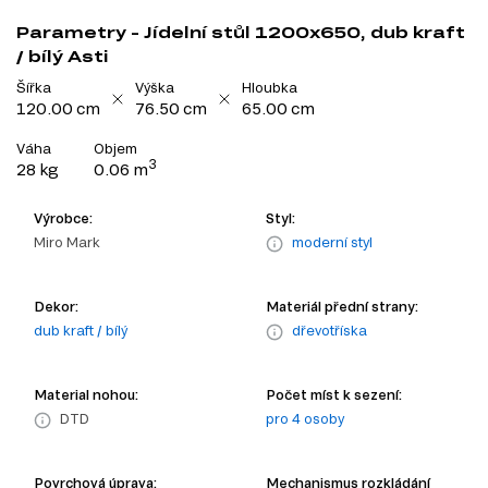
Parametry - Jídelní stůl 1200x650, dub kraft
/ bílý Asti
Šířka
Výška
Hloubka
120.00 cm
76.50 cm
65.00 cm
Váha
Objem
3
28 kg
0.06 m
Výrobce:
Styl:
Miro Mark
moderní styl
Dekor:
Materiál přední strany:
dub kraft / bílý
dřevotříska
Material nohou:
Počet míst k sezení:
DTD
pro 4 osoby
Povrchová úprava:
Mechanismus rozkládání