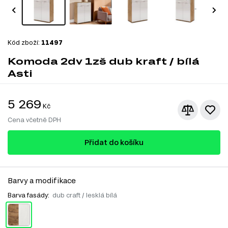
Kód zboží:
11497
Komoda 2dv 1zš dub kraft / bílá
Asti
5 269
Kč
Cena včetně DPH
Přidat do košíku
Barvy a modifikace
Barva fasády:
dub craft / lesklá bílá