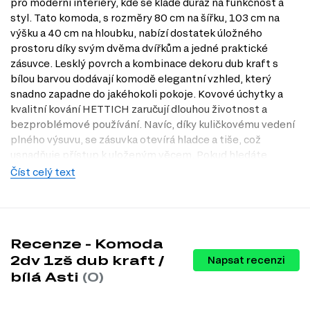
pro moderní interiéry, kde se klade důraz na funkčnost a
styl. Tato komoda, s rozměry 80 cm na šířku, 103 cm na
výšku a 40 cm na hloubku, nabízí dostatek úložného
prostoru díky svým dvěma dvířkům a jedné praktické
zásuvce. Lesklý povrch a kombinace dekoru dub kraft s
bílou barvou dodávají komodě elegantní vzhled, který
snadno zapadne do jakéhokoli pokoje. Kovové úchytky a
kvalitní kování HETTICH zaručují dlouhou životnost a
bezproblémové používání. Navíc, díky kuličkovému vedení
plného výsuvu, se zásuvka otevírá hladce a tiše, což
usnadňuje přístup k uloženým věcem. Pokud hledáte
kombinaci moderního designu a praktických vlastností, je
Číst celý text
tato komoda skvělou volbou. Navštivte naši prodejnu v
Praze a objevte další možnosti, jak vylepšit svůj domov s
Dubok.cz.
Dostupné modifikace produktu
Recenze - Komoda
2dv 1zš dub kraft /
Napsat recenzi
Tento produkt nemá žádné dostupné modifikace.
bílá Asti
(0)
Charakteristiky, vlastnosti a výhody