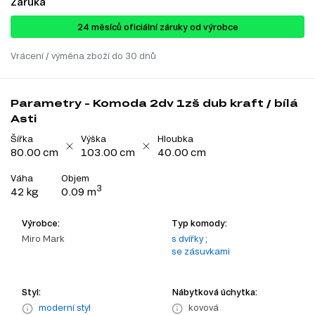
Záruka
24 ​​​​měsíců oficiální záruky od výrobce
Vrácení / výměna zboží do 30 dnů
Parametry - Komoda 2dv 1zš dub kraft / bílá
Asti
Šířka
Výška
Hloubka
80.00 cm
103.00 cm
40.00 cm
Váha
Objem
3
42 kg
0.09 m
Výrobce:
Typ komody:
Miro Mark
s dvířky
;
se zásuvkami
Styl:
Nábytková úchytka:
moderní styl
kovová