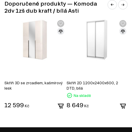
Jednolůžkové postele
Doporučené produkty — Komoda
Manželské postele
2dv 1zš dub kraft / bílá Asti
Toaletní stolky do ložnice
Šatní panely do předsíně
Šatní skříň
Úložný prostor
Noční stolky
Nástěnné police a skříňky
Křesla a pufy
Zrcadla
Botníky do předsíně
Kancelářské stoly
Skříň 3D se zrcadlem, kašmírový
Skříň 2D 1200x2400x600, 2
S
lesk
DTD, bílá
z
Na skladě
12 599
8 649
Kč
Kč