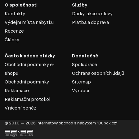
Odolnost vůči vlivům: Laminované DTD je dobře chráněné proti
O společnosti
Služby
vlhkosti, ultrafialovému záření a mechanickému poškození.
Kontakty
Dárky, akce a slevy
Ekologičnost: Moderní výrobci zajišťují minimální úroveň emisí
formaldehydu v souladu s ekologickými normami.
Výdejní místa nábytku
Platba a doprava
DTD je praktickým a ekonomickým řešením v nábytkářské
Recenze
výrobě, které umožňuje vytvářet jak standardní, tak
Články
jedinečné designové produkty.
Často kladené otázky
Dodatečně
Obchodní podmínky e-
Spolupráce
shopu
Ochrana osobních údajů
Obchodní podmínky
Sitemap
Reklamace
Výrobci
Reklamační protokol
Vrácení peněz
© 2010 — 2026 Internetový obchod s nábytkem "Dubok.cz".