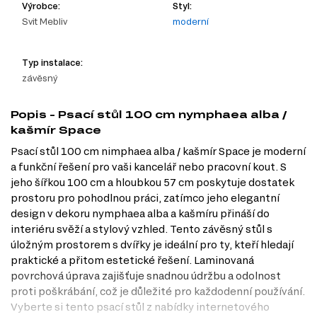
Výrobce:
Styl:
Svit Mebliv
moderní
Typ instalace:
závěsný
Popis - Psací stůl 100 cm nymphaea alba /
kašmír Space
Psací stůl 100 cm nimphaea alba / kašmír Space je moderní
a funkční řešení pro vaši kancelář nebo pracovní kout. S
jeho šířkou 100 cm a hloubkou 57 cm poskytuje dostatek
prostoru pro pohodlnou práci, zatímco jeho elegantní
design v dekoru nymphaea alba a kašmíru přináší do
interiéru svěží a stylový vzhled. Tento závěsný stůl s
úložným prostorem s dvířky je ideální pro ty, kteří hledají
praktické a přitom estetické řešení. Laminovaná
povrchová úprava zajišťuje snadnou údržbu a odolnost
proti poškrábání, což je důležité pro každodenní používání.
Vyberte si tento psací stůl z nabídky internetového