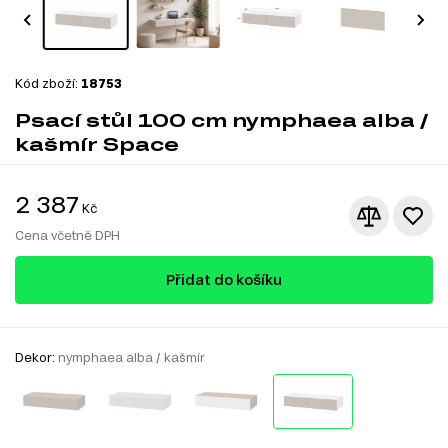
Kód zboží:
18753
Psací stůl 100 cm nymphaea alba /
kašmír Space
2 387
Kč
Cena včetně DPH
Přidat do košíku
Dekor:
nymphaea alba / kašmír