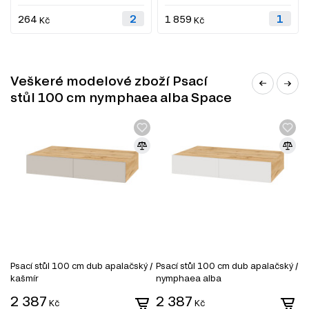
264
1 859
Kč
Kč
Veškeré modelové zboží Psací
stůl 100 cm nymphaea alba Space
Psací stůl 100 cm dub apalačský /
Psací stůl 100 cm dub apalačský /
P
kašmír
nymphaea alba
/
2 387
2 387
2
Kč
Kč