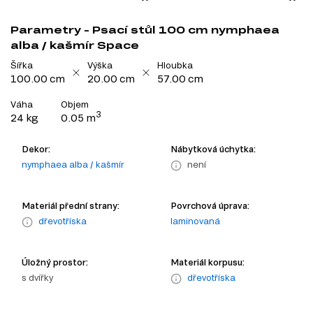
Parametry - Psací stůl 100 cm nymphaea
alba / kašmír Space
Šířka
Výška
Hloubka
100.00 cm
20.00 cm
57.00 cm
Váha
Objem
3
24 kg
0.05 m
Dekor:
Nábytková úchytka:
nymphaea alba / kašmír
není
Materiál přední strany:
Povrchová úprava:
dřevotříska
laminovaná
Úložný prostor:
Materiál korpusu:
s dvířky
dřevotříska