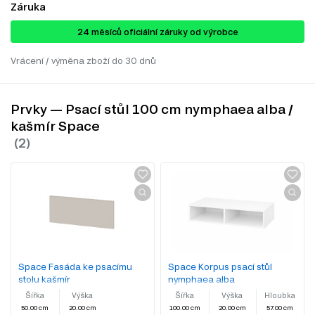
Záruka
24 ​​​​měsíců oficiální záruky od výrobce
Vrácení / výměna zboží do 30 dnů
Prvky — Psací stůl 100 cm nymphaea alba /
kašmír Space
Space Fasáda ke psacímu
Space Korpus psací stůl
stolu kašmír
nymphaea alba
Šířka
Výška
Šířka
Výška
Hloubka
50.00 cm
20.00 cm
100.00 cm
20.00 cm
57.00 cm