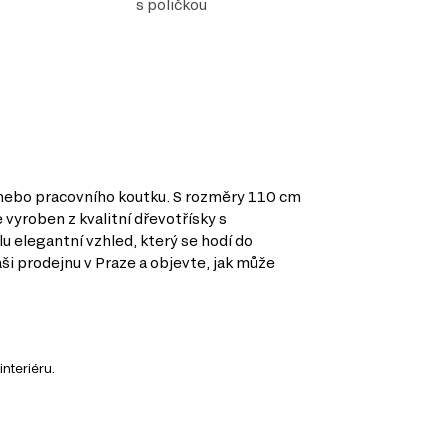
s poličkou
e nebo pracovního koutku. S rozměry 110 cm
e vyroben z kvalitní dřevotřísky s
u elegantní vzhled, který se hodí do
ši prodejnu v Praze a objevte, jak může
nteriéru.