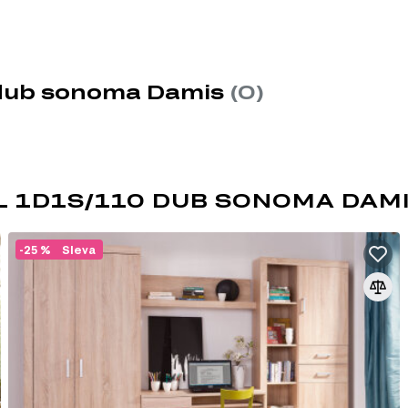
vek, což přispívá k celkové funkčnosti stolu.
 který zahrnuje celkem 13 produktů. Tento systém nabízí širok
0 dub sonoma Damis
(0)
ledujících kategorií:
ŮL 1D1S/110 DUB SONOMA DAM
ROLOVACÍ VEDENÍ
-25 %
Sleva
Kolejničkové vedení jsou speciální mechani
pohyb nábytkových prvků, jako jsou zásuvk
na základě kovových lišt vybavených koly, k
klouzání pohyblivých částí.
Hlavní charakteristiky kolejničkových vede