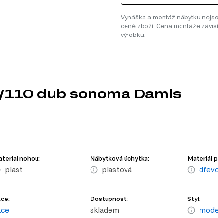
Vynáška a montáž nábytku nejso
ceně zboží. Cena montáže závisí
výrobku.
1s/110 dub sonoma Damis
terial nohou:
Nábytková úchytka:
Materiál p
plast
plastová
dřevo
ce:
Dostupnost:
Styl:
kce
skladem
moder