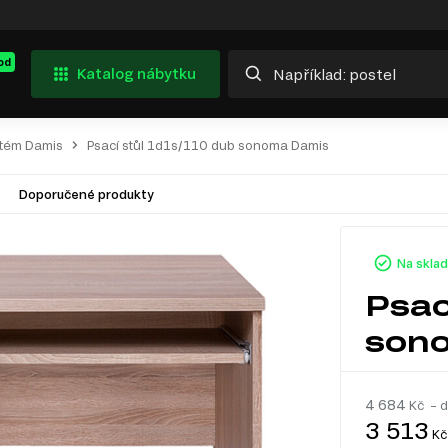
od
Katalog nábytku
stém Damis
Psací stůl 1d1s/110 dub sonoma Damis
Doporučené produkty
Na skla
Psac
son
4 684
Kč – d
3 513
Kč