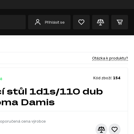
Přihlásit se
Otázka k produktu?
Kód zboží:
154
dě
í stůl 1d1s/110 dub
oma Damis
oporučená cena výrobce