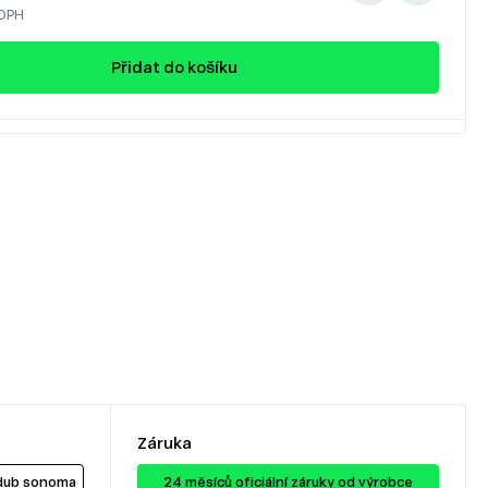
 DPH
Přidat do košíku
Záruka
 dub sonoma
24 ​​​​měsíců oficiální záruky od výrobce