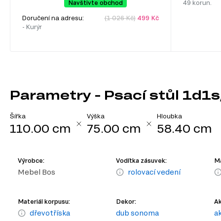
Navštivte obchod
49 korun.
Doručení na adresu:
(1 026 Kč)
499 Kč
- Kurýr
Parametry - Psací stůl 1d
Šířka
Výška
Hloubka
110.00 cm
75.00 cm
58.40 cm
Výrobce:
Vodítka zásuvek:
Ma
Mebel Bos
rolovací vedení
Materiál korpusu:
Dekor:
Ak
dřevotříska
dub sonoma
a