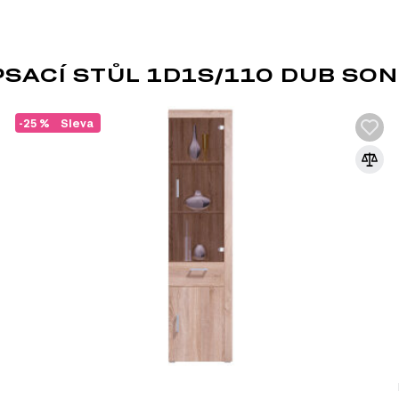
Funkčnost. Moderní nábytek často nabízí inovativ
zvyšují komfort.
Trendy materiály. Využití kvalitních materiálů j
odolnosti a stylovosti.
SACÍ STŮL 1D1S/110 DUB SO
Pokud hledáte způsob, jak oživit svůj domo
Doporučujeme kombinovat moderní nábytek
-25 %
Sleva
doplňky, což podtrhne jeho jedinečnost a
Nezapomeňte také na doplňky, jako jsou 
které dokonale doplní celkový dojem. Vybír
moderního designu ve vašem domově!