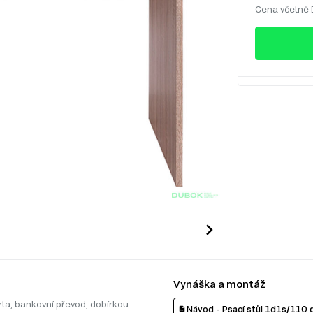
Cena včetně
Vynáška a montáž
rta, bankovní převod, dobírkou –
Návod - Psací stůl 1d1s/110