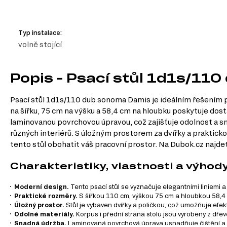
Typ instalace:
volně stojící
Popis - Psací stůl 1d1s/11
Psací stůl 1d1s/110 dub sonoma Damis je ideálním řešením p
na šířku, 75 cm na výšku a 58,4 cm na hloubku poskytuje dostat
laminovanou povrchovou úpravou, což zajišťuje odolnost a sn
různých interiérů. S úložným prostorem za dvířky a praktick
tento stůl obohatit váš pracovní prostor. Na Dubok.cz najdete
Charakteristiky, vlastnosti a výhod
Moderní design.
Tento psací stůl se vyznačuje elegantními liniemi
Praktické rozměry.
S šířkou 110 cm, výškou 75 cm a hloubkou 58,4 cm
Úložný prostor.
Stůl je vybaven dvířky a poličkou, což umožňuje ef
Odolné materiály.
Korpus i přední strana stolu jsou vyrobeny z dřevo
Snadná údržba.
Laminovaná povrchová úprava usnadňuje čištění a úd