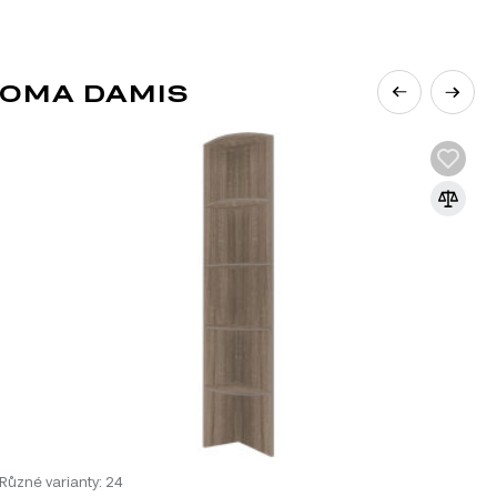
ní řešení a multifunkční prvky, které šetří místo a
ako je sklo, kov nebo dřevo dodává nábytku na
NOMA DAMIS
v, moderní styl je ideální volbou.
 s industriálními prvky nebo přírodními
 vytvoří příjemnou atmosféru.
minimalistické lampy nebo umělecké obrazy,
ejte s rozmyslem a užijte si krásu
Různé varianty: 24