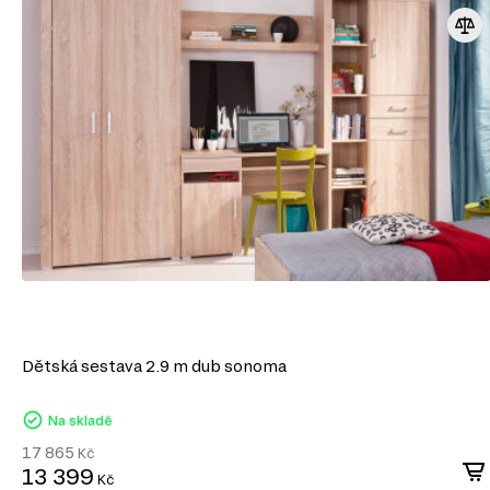
Různorodost designů: Umožňuje výrobu nábytku v moderním, klasické
široké škále dekorativních povrchů.
Snadné zpracování: DTD lze snadno řezat a vrtat, což umožňuje výro
konstrukcí.
Odolnost vůči vlivům: Laminované DTD je dobře chráněné proti vlhkost
mechanickému poškození.
Ekologičnost: Moderní výrobci zajišťují minimální úroveň emisí forma
ekologickými normami.
DTD je praktickým a ekonomickým řešením v nábytkářské v
vytvářet jak standardní, tak jedinečné designové produkty.
Dětská sestava 2.9 m dub sonoma
Na skladě
17 865
Kč
13 399
Kč