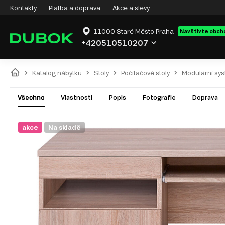
Kontakty
Platba a doprava
Akce a slevy
11000 Staré Město Praha
Navštivte obch
+420510510207
Katalog nábytku
Stoly
Počítačové stoly
Modulární sy
Všechno
Vlastnosti
Popis
Fotografie
Doprava
akce
Na skladě