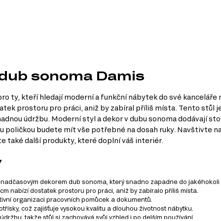
0 dub sonoma Damis
ro ty, kteří hledají moderní a funkční nábytek do své kancelář
ek prostoru pro práci, aniž by zabíral příliš místa. Tento stůl j
adnou údržbu. Moderní styl a dekor v dubu sonoma dodávají stol
ou poličkou budete mít vše potřebné na dosah ruky. Navštivte na
 také další produkty, které doplní váš interiér.
y
 a nadčasovým dekorem dub sonoma, který snadno zapadne do jakéhokoli i
 nabízí dostatek prostoru pro práci, aniž by zabíralo příliš místa.
ektivní organizaci pracovních pomůcek a dokumentů.
třísky, což zajišťuje vysokou kvalitu a dlouhou životnost nábytku.
ržbu, takže stůl si zachovává svůj vzhled i po delším používání.