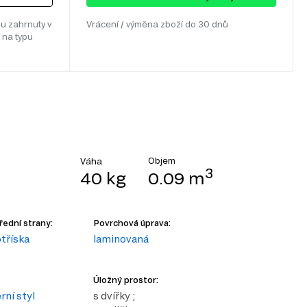
u zahrnuty v
Vrácení / výměna zboží do 30 dnů
 na typu
Objem
Váha
3
40 kg
0.09 m
řední strany:
Povrchová úprava:
tříska
laminovaná
Úložný prostor:
ní styl
s dvířky ;