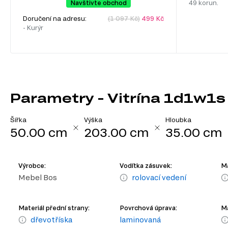
Navštivte obchod
49 korun.
Doručení na adresu:
(1 097 Kč)
499 Kč
- Kurýr
Parametry - Vitrína 1d1w1
Šířka
Výška
Hloubka
50.00 cm
203.00 cm
35.00 cm
Výrobce:
Vodítka zásuvek:
Ma
Mebel Bos
rolovací vedení
Materiál přední strany:
Povrchová úprava:
Ma
dřevotříska
laminovaná