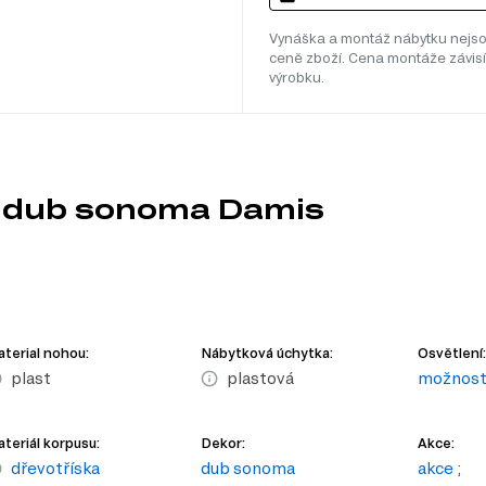
Vynáška a montáž nábytku nejso
ceně zboží. Cena montáže závisí
výrobku.
s dub sonoma Damis
terial nohou:
Nábytková úchytka:
Osvětlení:
plast
plastová
možnost 
teriál korpusu:
Dekor:
Akce:
dřevotříska
dub sonoma
akce
;