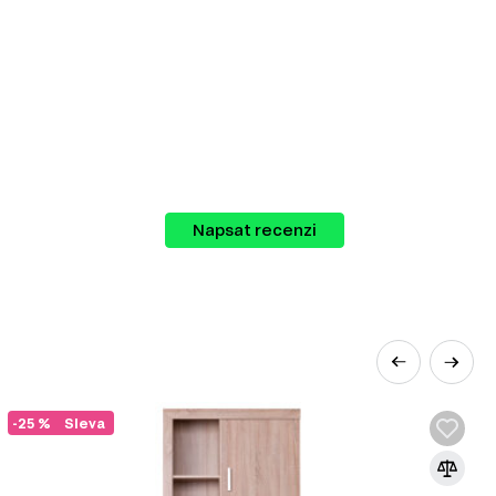
ie nábytku, které vám umožní vytvořit
Napsat recenzi
-25 %
Sleva
smy, které zajišťují plynulý a spolehlivý
y, vysouvací police nebo podstavce. Pracují