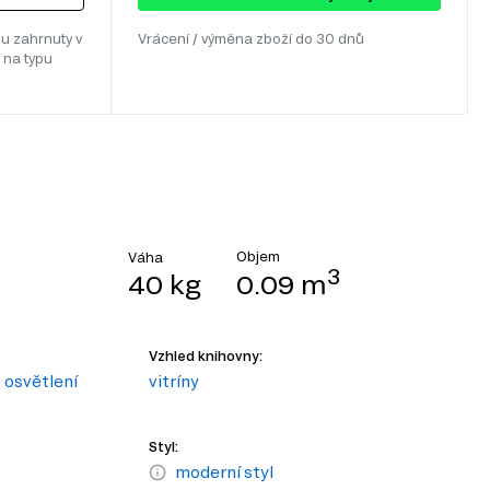
u zahrnuty v
Vrácení / výměna zboží do 30 dnů
 na typu
Objem
Váha
3
40 kg
0.09 m
Vzhled knihovny:
osvětlení
vitríny
Styl:
moderní styl