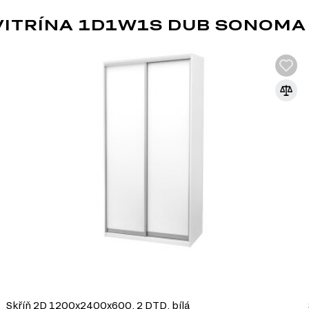
díky své ekonomičnosti,
ITRÍNA 1D1W1S DUB SONOMA
m nebo jiném stylu díky
bu nábytku různých tvarů a
i, ultrafialovému záření a
ldehydu v souladu s
ýrobě, které umožňuje
MODERNÍ STYL
Moderní styl nábytku přináší do vašeho int
okouzlí každého návštěvníka. Tento filtr 
esteticky přitažlivé, ale také funkční a p
Skříň 2D 1200x2400x600, 2 DTD, bílá