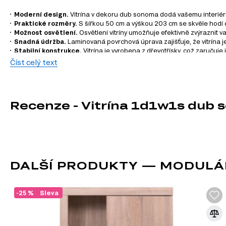
Moderní design.
Vitrína v dekoru dub sonoma dodá vašemu interiéru
Praktické rozměry.
S šířkou 50 cm a výškou 203 cm se skvěle hodí do
Možnost osvětlení.
Osvětlení vitríny umožňuje efektivně zvýraznit v
Snadná údržba.
Laminovaná povrchová úprava zajišťuje, že vitrína j
Stabilní konstrukce.
Vitrína je vyrobena z dřevotřísky, což zaručuje 
Praktické rolovací vedení zásuvek.
Zásuvky se snadno otevírají a z
Číst celý text
Informace o sérii nábytku
Vitrína 1d1w1s je součástí modulového systému Damis, který
Recenze - Vitrína 1d1w1s dub
harmonický a funkční interiér. Můžete si vybrat z následující
TV stolky
Komody
Šatní skříň
Úložný prostor
DALŠÍ PRODUKTY — MODULÁ
Nástěnné police a skříňky
Kancelářské stoly
-25 %
Sleva