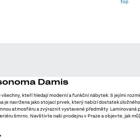
top
b sonoma Damis
všechny, kteří hledají moderní a funkční nábytek. S jejími rozm
ína je navržena jako stojací prvek, který nabízí dostatek úložné
mnou atmosféru a zvýraznit vystavené předměty. Laminovaná po
iéru šmrnc. Navštivte naši prodejnu v Praze a objevte, jak mů
y