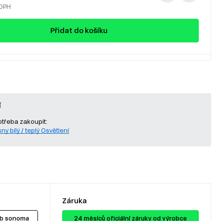
 DPH
Přidat do košíku
í
otřeba zakoupit:
ny bílý / teplý Osvětlení
Záruka
ub sonoma
24 ​​​​měsíců oficiální záruky od výrobce