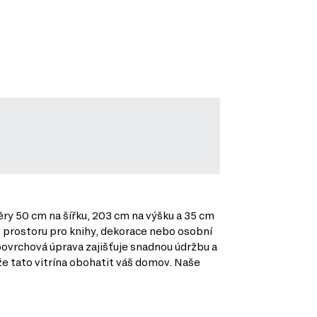
ěry 50 cm na šířku, 203 cm na výšku a 35 cm
ho prostoru pro knihy, dekorace nebo osobní
vrchová úprava zajišťuje snadnou údržbu a
že tato vitrína obohatit váš domov. Naše