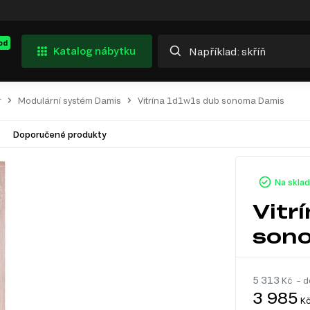
od
Katalog nábytku
r
Modulární systém Damis
Vitrína 1d1w1s dub sonoma Damis
Doporučené produkty
Na skla
Vitr
son
5 313
Kč – d
3 985
K