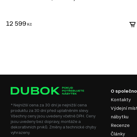
12 599
Kč
O společno
Kontakty
* Nejnižší cena za 30 dní je nejnižší cena
Výdejní mís
produktu za 30 dní před uplatněním slevy.
Všechny ceny jsou uvedeny včetně DPH. Ceny
nábytku
jsou uvedeny bez dopravy, montáže a
Recenze
dekorativních prvků. Změny a technické chyby
vyhrazeny.
Články