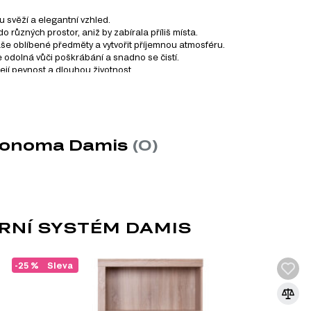
 svěží a elegantní vzhled.
 různých prostor, aniž by zabírala příliš místa.
aše oblíbené předměty a vytvořit příjemnou atmosféru.
e odolná vůči poškrábání a snadno se čistí.
její pevnost a dlouhou životnost.
avírají, což přispívá k celkovému komfortu používání.
 se skládá z 13 produktů. Tento systém zahrnuje různé kategor
 sonoma Damis
(0)
ch kategorií:
RNÍ SYSTÉM DAMIS
ROLOVACÍ VEDENÍ
-25 %
Sleva
Kolejničkové vedení jsou speciální mechani
pohyb nábytkových prvků, jako jsou zásuvk