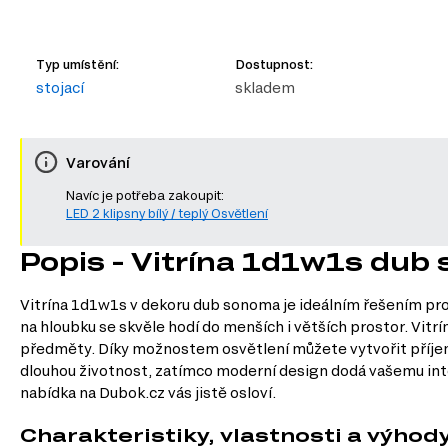
Typ umístění:
Dostupnost:
stojací
skladem
Varování
Navíc je potřeba zakoupit:
LED 2 klipsny bílý / teplý Osvětlení
Popis - Vitrína 1d1w1s du
Vitrína 1d1w1s v dekoru dub sonoma je ideálním řešením pro 
na hloubku se skvěle hodí do menších i větších prostor. Vitr
předměty. Díky možnostem osvětlení můžete vytvořit příje
dlouhou životnost, zatímco moderní design dodá vašemu inter
nabídka na Dubok.cz vás jistě osloví.
Charakteristiky, vlastnosti a výhod