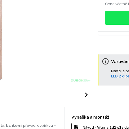
Cena včetně
Varován
Navíc je p
LED 2 klips
Vynáška a montáž
rta, bankovní převod, dobírkou –
Návod - Vitrína 1d1w1s d