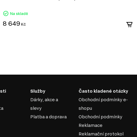
stylu:
Minimalistický design. Moderní nábytek se vyzna
Na skladě
přispívá k elegantnímu a vzdušnému dojmu.
8 649
Kč
Univerzálnost. Moderní kousky snadno kombinuj
vytvořit harmonický interiér.
Funkčnost. Moderní nábytek často nabízí inovativ
zvyšují komfort.
Trendy materiály. Využití kvalitních materiálů j
odolnosti a stylovosti.
Pokud hledáte způsob, jak oživit svůj domo
Doporučujeme kombinovat moderní nábytek
doplňky, což podtrhne jeho jedinečnost a
Nezapomeňte také na doplňky, jako jsou 
které dokonale doplní celkový dojem. Vybír
sti
Služby
Často kladené otázky
moderního designu ve vašem domově!
Dárky, akce a
Obchodní podmínky e-
ta
slevy
shopu
Platba a doprava
Obchodní podmínky
Reklamace
Reklamační protokol