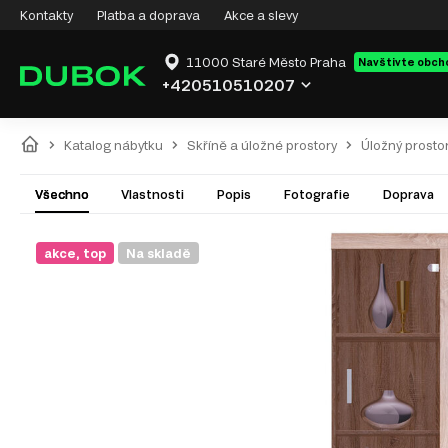
Kontakty
Platba a doprava
Akce a slevy
11000 Staré Město Praha
Navštivte obch
+420510510207
Katalog nábytku
Skříně a úložné prostory
Úložný prosto
Všechno
Vlastnosti
Popis
Fotografie
Doprava
akce, top
Na skladě