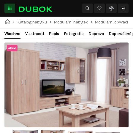
Katalog nábytku
Modulární nábytek
Modulární obývací p
Všechno
Vlastnosti
Popis
Fotografie
Doprava
Doporučené 
akce