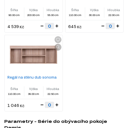
Šířka
Výška
Hloubka
Šířka
Výška
Hloubka
90.00 cm
203.00 cm
55.00 cm
110.00 cm
30.00 cm
22.00 cm
4 539
645
Kč
Kč
Regál na stěnu dub sonoma
Šířka
Výška
Hloubka
110.00 cm
39.00 cm
22.50 cm
1 046
Kč
Parametry - Série do obývacího pokoje
Damis