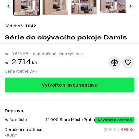
Kód zboží:
1042
Série do obývacího pokoje Damis
od
3 619
Kč – doporučená cena výrobce
2 714
od
Kč
Cena včetně DPH
Vytvořte si svou sestavu
Doprava
Vaše město:
11000 Staré Město Praha
Navštivte obchod
Doručení na adresu:
(906 Kč)
499 Kč
- Kurýr