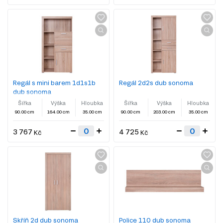
Regál s mini barem 1d1s1b
Regál 2d2s dub sonoma
dub sonoma
Šířka
Výška
Hloubka
Šířka
Výška
Hloubka
90.00 cm
164.00 cm
35.00 cm
90.00 cm
203.00 cm
35.00 cm
3 767
4 725
Kč
Kč
Skříň 2d dub sonoma
Police 110 dub sonoma