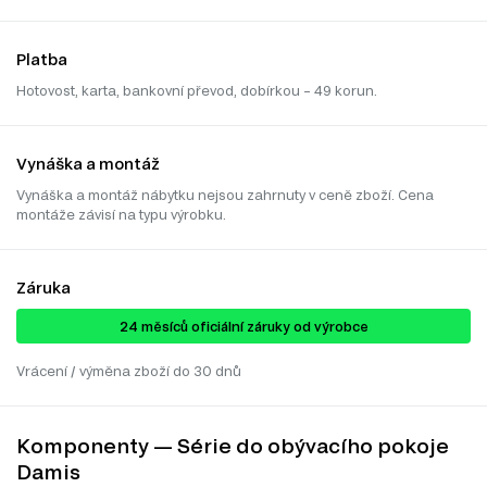
Platba
Hotovost, karta, bankovní převod, dobírkou – 49 korun.
Vynáška a montáž
Vynáška a montáž nábytku nejsou zahrnuty v ceně zboží. Cena
montáže závisí na typu výrobku.
Záruka
24 ​​​​měsíců oficiální záruky od výrobce
Vrácení / výměna zboží do 30 dnů
Komponenty — Série do obývacího pokoje
Damis