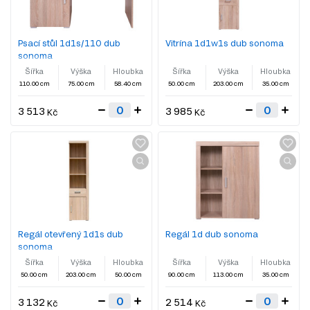
Psací stůl 1d1s/110 dub
Vitrína 1d1w1s dub sonoma
sonoma
Šířka
Výška
Hloubka
Šířka
Výška
Hloubka
110.00 cm
75.00 cm
58.40 cm
50.00 cm
203.00 cm
35.00 cm
3 513
3 985
Kč
Kč
Regál otevřený 1d1s dub
Regál 1d dub sonoma
sonoma
Šířka
Výška
Hloubka
Šířka
Výška
Hloubka
50.00 cm
203.00 cm
50.00 cm
90.00 cm
113.00 cm
35.00 cm
3 132
2 514
Kč
Kč