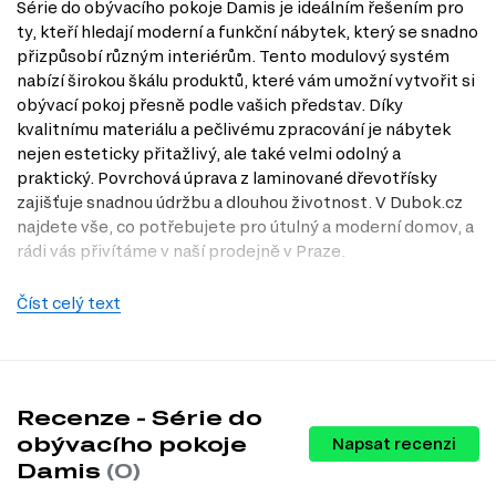
Série do obývacího pokoje Damis je ideálním řešením pro
ty, kteří hledají moderní a funkční nábytek, který se snadno
přizpůsobí různým interiérům. Tento modulový systém
nabízí širokou škálu produktů, které vám umožní vytvořit si
obývací pokoj přesně podle vašich představ. Díky
kvalitnímu materiálu a pečlivému zpracování je nábytek
nejen esteticky přitažlivý, ale také velmi odolný a
praktický. Povrchová úprava z laminované dřevotřísky
zajišťuje snadnou údržbu a dlouhou životnost. V Dubok.cz
najdete vše, co potřebujete pro útulný a moderní domov, a
rádi vás přivítáme v naší prodejně v Praze.
Charakteristiky, vlastnosti a výhody
Číst celý text
Moderní styl.
Tento nábytek vyniká čistými liniemi a
minimalistickým designem, což ho činí ideálním pro moderní
interiéry.
Kvalitní materiály.
Korpus i přední strana jsou vyrobeny z
dřevotřísky, což zajišťuje pevnost a stabilitu výrobku.
Recenze - Série do
Odolnost a snadná údržba.
Laminovaná povrchová úprava chrání
obývacího pokoje
Napsat recenzi
nábytek před poškrábáním a usnadňuje jeho čištění.
Damis
(0)
Praktické úchytky.
Plastové úchytky přispívají k jednoduchosti a
funkčnosti, usnadňují otevírání a zavírání zásuvek a dvířek.