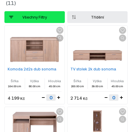
Všechny Filtry
Třídění
Komoda 2d2s dub sonoma
TV stolek 2k dub sonoma
Šířka
Výška
Hloubka
Šířka
Výška
Hloubka
164.00 cm
80.00 cm
45.00 cm
200.00 cm
39.00 cm
45.00 cm
4 199
2 714
Kč
Kč