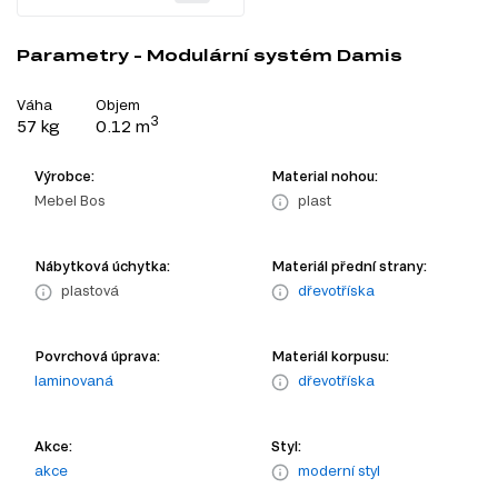
Parametry - Modulární systém Damis
Váha
Objem
3
57 kg
0.12 m
Výrobce:
Material nohou:
Mebel Bos
plast
Nábytková úchytka:
Materiál přední strany:
plastová
dřevotříska
Povrchová úprava:
Materiál korpusu:
laminovaná
dřevotříska
Akce:
Styl:
akce
moderní styl