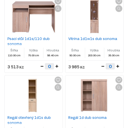
Psací stůl 1d1s/110 dub
Vitrína 1d1w1s dub sonoma
sonoma
Šířka
Výška
Hloubka
Šířka
Výška
Hloubka
110.00 cm
75.00 cm
58.40 cm
50.00 cm
203.00 cm
35.00 cm
3 513
3 985
Kč
Kč
Regál otevřený 1d1s dub
Regál 1d dub sonoma
sonoma