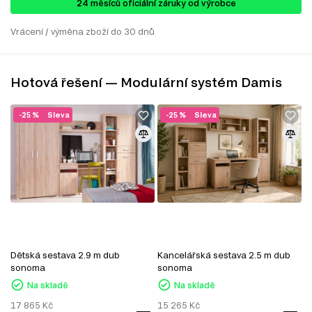
24 ​​​​měsíců oficiální záruky od výrobce
Vrácení / výměna zboží do 30 dnů
Hotová řešení — Modulární systém Damis
-25 %
Sleva
-25 %
Sleva
Dětská sestava 2.9 m dub
Kancelářská sestava 2.5 m dub
sonoma
sonoma
Na skladě
Na skladě
17 865
Kč
15 265
Kč