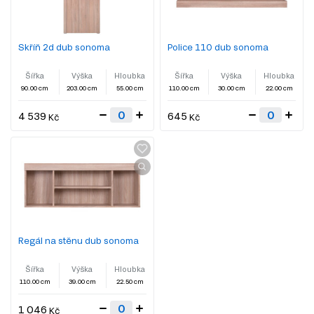
Skříň 2d dub sonoma
Police 110 dub sonoma
Šířka
Výška
Hloubka
Šířka
Výška
Hloubka
90.00 cm
203.00 cm
55.00 cm
110.00 cm
30.00 cm
22.00 cm
4 539
645
Kč
Kč
Regál na stěnu dub sonoma
Šířka
Výška
Hloubka
110.00 cm
39.00 cm
22.50 cm
1 046
Kč