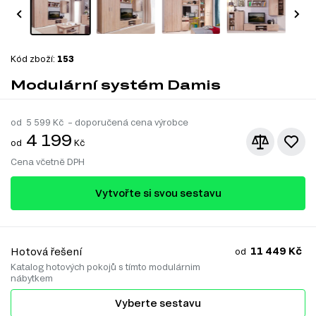
Kód zboží:
153
Modulární systém Damis
od
5 599
Kč – doporučená cena výrobce
4 199
od
Kč
Cena včetně DPH
Vytvořte si svou sestavu
11 449 Kč
Hotová řešení
od
Katalog hotových pokojů s tímto modulárnim
nábytkem
Vyberte sestavu