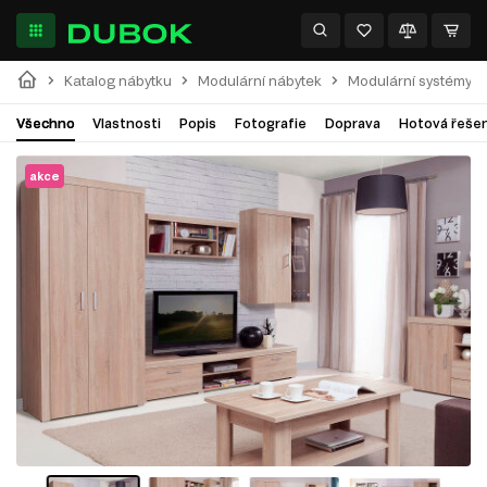
Katalog nábytku
Modulární nábytek
Modulární systémy
Všechno
Vlastnosti
Popis
Fotografie
Doprava
Hotová řešen
akce