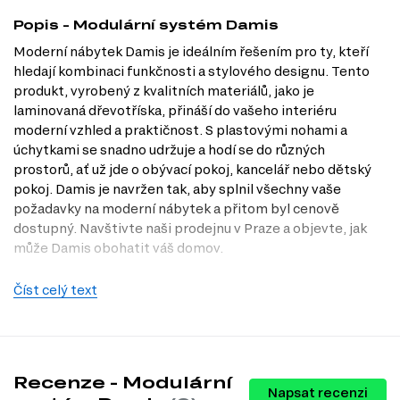
Popis - Modulární systém Damis
Moderní nábytek Damis je ideálním řešením pro ty, kteří
hledají kombinaci funkčnosti a stylového designu. Tento
produkt, vyrobený z kvalitních materiálů, jako je
laminovaná dřevotříska, přináší do vašeho interiéru
moderní vzhled a praktičnost. S plastovými nohami a
úchytkami se snadno udržuje a hodí se do různých
prostorů, ať už jde o obývací pokoj, kancelář nebo dětský
pokoj. Damis je navržen tak, aby splnil všechny vaše
požadavky na moderní nábytek a přitom byl cenově
dostupný. Navštivte naši prodejnu v Praze a objevte, jak
může Damis obohatit váš domov.
Charakteristiky, vlastnosti a výhody
Číst celý text
Materiál nohou.
Plastové nohy zajišťují stabilitu a odolnost, což
prodlužuje životnost nábytku.
Nábytková úchytka.
Plastová úchytka je nejen moderní, ale také
praktická, usnadňuje otevírání a zavírání.
Materiál přední strany.
Dřevotříska na přední straně dodává
Recenze - Modulární
nábytku elegantní vzhled a snadno se čistí.
Napsat recenzi