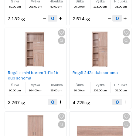
Šířka
Výška
Hloubka
Šířka
Výška
Hloubka
50.00 cm
203.00 cm
50.00 cm
90.00 cm
113.00 cm
35.00 cm
3 132
2 514
Kč
Kč
Regál s mini barem 1d1s1b
Regál 2d2s dub sonoma
dub sonoma
Šířka
Výška
Hloubka
Šířka
Výška
Hloubka
90.00 cm
164.00 cm
35.00 cm
90.00 cm
203.00 cm
35.00 cm
3 767
4 725
Kč
Kč