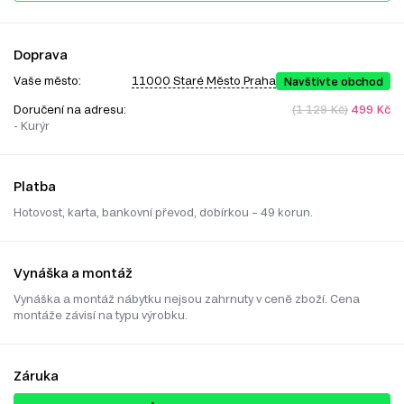
Doprava
Vaše město:
11000 Staré Město Praha
Navštivte obchod
Doručení na adresu:
(1 129 Kč)
499 Kč
- Kurýr
Platba
Hotovost, karta, bankovní převod, dobírkou – 49 korun.
Vynáška a montáž
Vynáška a montáž nábytku nejsou zahrnuty v ceně zboží. Cena
montáže závisí na typu výrobku.
Záruka