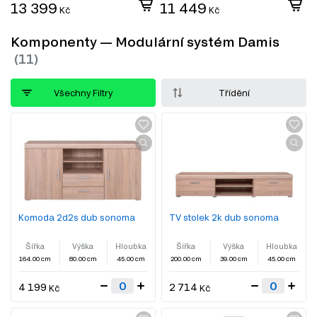
13 399
11 449
Kč
Kč
Komponenty — Modulární systém Damis
Všechny Filtry
Třídění
Komoda 2d2s dub sonoma
TV stolek 2k dub sonoma
Šířka
Výška
Hloubka
Šířka
Výška
Hloubka
164.00 cm
80.00 cm
45.00 cm
200.00 cm
39.00 cm
45.00 cm
4 199
2 714
Kč
Kč