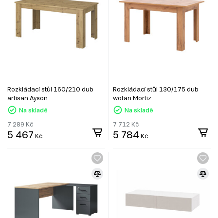
Rozkládací stůl 160/210 dub
Rozkládací stůl 130/175 dub
artisan Ayson
wotan Mortiz
Na skladě
Na skladě
7 289
Kč
7 712
Kč
5 467
5 784
Kč
Kč