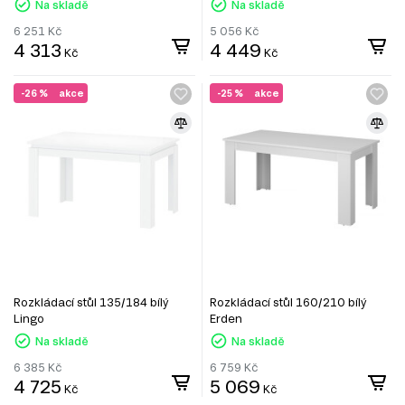
Na skladě
Na skladě
6 251
Kč
5 056
Kč
4 313
4 449
Kč
Kč
-26 %
akce
-25 %
akce
Rozkládací stůl 135/184 bílý
Rozkládací stůl 160/210 bílý
Lingo
Erden
Na skladě
Na skladě
6 385
Kč
6 759
Kč
4 725
5 069
Kč
Kč