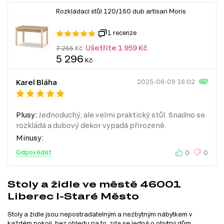
Rozkládací stůl 120/160 dub artisan Moris
1 recenze
Ušetříte 1 959 Kč
7 255
Kč
5 296
Kč
Karel Bláha
2025-06-09 16:02
Plusy:
Jednoduchý, ale velmi praktický stůl. Snadno se
rozkládá a dubový dekor vypadá přirozeně.
Minusy:
Odpovědět
0
0
Stoly a židle ve městě 46001
Liberec I-Staré Město
Stoly a židle jsou nepostradatelným a nezbytným nábytkem v
každém pokoji, bez ohledu na to, zda se jedná o obytný dům,