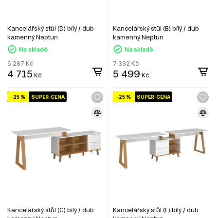
Kancelářský stůl (D) bílý / dub
Kancelářský stůl (B) bílý / dub
kamenný Neptun
kamenný Neptun
Na skladě
Na skladě
6 287
Kč
7 332
Kč
4 715
5 499
Kč
Kč
-25 %
SUPER-CENA
-25 %
SUPER-CENA
Kancelářský stůl (C) bílý / dub
Kancelářský stůl (F) bílý / dub