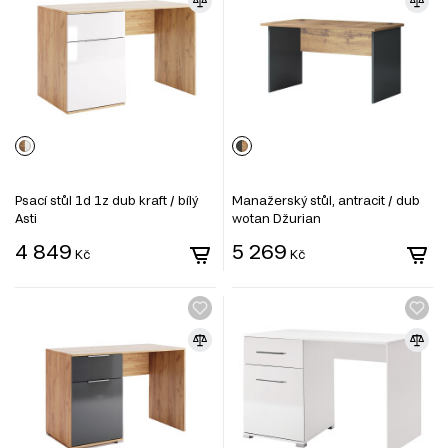
Psací stůl 1d 1z dub kraft / bílý
Manažerský stůl, antracit / dub
Asti
wotan Džurian
4 849
5 269
Kč
Kč