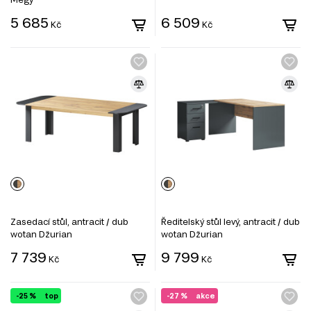
5 685
6 509
Kč
Kč
Zasedací stůl, antracit / dub
Ředitelský stůl levý, antracit / dub
wotan Džurian
wotan Džurian
7 739
9 799
Kč
Kč
-25 %
top
-27 %
akce