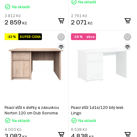
Na skladě
Na skladě
3 812
Kč
2 761
Kč
2 859
2 071
Kč
Kč
-23 %
SUPER-CENA
-26 %
akce
Psací stůl s dvířky a zásuvkou
Psací stůl 1d1s/120 bílý lesk
Norton 120 cm Dub Sonoma
Lingo
Na skladě
Na skladě
4 003
Kč
6 538
Kč
3 082
4 838
Kč
Kč