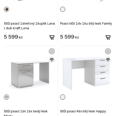
Stůl psací 1dveřový 1šuplík Lava
Psací stůl 1dv 1šu bílý lesk Family
/ dub kraft Luna
5 599
5 599
Kč
Kč
Stůl psací 1dv 1šx šedý lesk
Stůl psací 4šx bílý lesk Happy
Megy