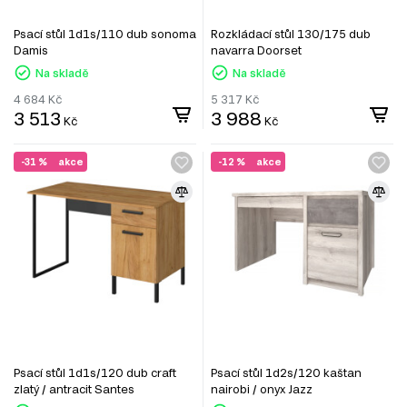
Psací stůl 1d1s/110 dub sonoma
Rozkládací stůl 130/175 dub
Damis
navarra Doorset
Na skladě
Na skladě
4 684
Kč
5 317
Kč
3 513
3 988
Kč
Kč
-31 %
akce
-12 %
akce
Psací stůl 1d1s/120 dub craft
Psací stůl 1d2s/120 kaštan
zlatý / antracit Santes
nairobi / onyx Jazz