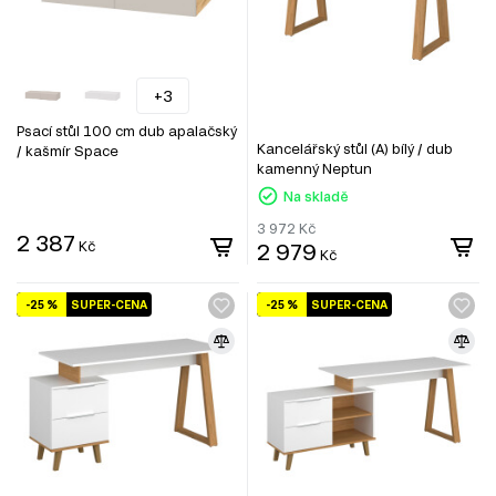
+3
Psací stůl 100 cm dub apalačský
Kancelářský stůl (A) bílý / dub
/ kašmír Space
kamenný Neptun
Na skladě
3 972
Kč
2 387
Kč
2 979
Kč
-25 %
SUPER-CENA
-25 %
SUPER-CENA