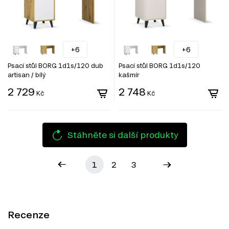
+6
+6
Psací stůl BORG 1d1s/120 dub
Psací stůl BORG 1d1s/120
artisan / bílý
kašmír
2 729
2 748
Kč
Kč
Stáhněte si další produkty
1
2
3
Recenze