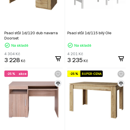
Psací stůl 1d/120 dub navarra
Psací stůl 1d/115 bílý Ole
Doorset
Na skladě
Na skladě
4 304
Kč
4 201
Kč
3 228
3 235
Kč
Kč
-25 %
akce
-25 %
SUPER-CENA