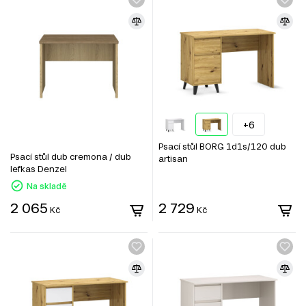
+6
Psací stůl BORG 1d1s/120 dub
Psací stůl dub cremona / dub
artisan
lefkas Denzel
Na skladě
2 065
2 729
Kč
Kč