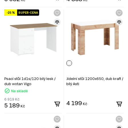
-25 %
SUPER-CENA
Psací stůl 1d1s/120 bílý lesk /
Jídelní stůl 1200x650, dub kraft /
dub wotan Vigo
bílý Asti
Na skladě
6 919
Kč
4 199
5 189
Kč
Kč