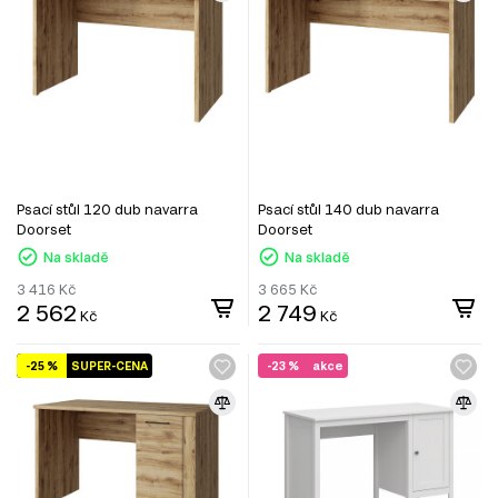
Psací stůl 120 dub navarra
Psací stůl 140 dub navarra
Doorset
Doorset
Na skladě
Na skladě
3 416
Kč
3 665
Kč
2 562
2 749
Kč
Kč
-25 %
SUPER-CENA
-23 %
akce