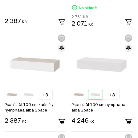
Na skladě
2 761
Kč
2 387
Kč
2 071
Kč
+3
+3
Psací stůl 100 cm kašmír /
Psací stůl 100 cm nymphaea
nymphaea alba Space
alba Space
2 387
4 246
Kč
Kč