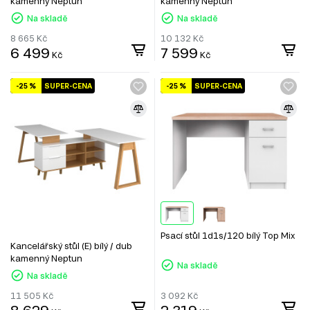
kamenný Neptun
kamenný Neptun
Na skladě
Na skladě
8 665
Kč
10 132
Kč
6 499
7 599
Kč
Kč
-25 %
SUPER-CENA
-25 %
SUPER-CENA
Psací stůl 1d1s/120 bílý Top Mix
Kancelářský stůl (E) bílý / dub
kamenný Neptun
Na skladě
Na skladě
11 505
Kč
3 092
Kč