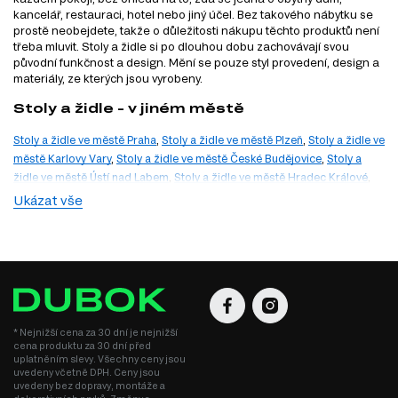
kancelář, restauraci, hotel nebo jiný účel. Bez takového nábytku se
prostě neobejdete, takže o důležitosti nákupu těchto produktů není
třeba mluvit. Stoly a židle si po dlouhou dobu zachovávají svou
původní funkčnost a design. Mění se pouze styl provedení, design a
materiály, ze kterých jsou vyrobeny.
Stoly a židle - v jiném městě
Stoly a židle ve městě Praha
,
Stoly a židle ve městě Plzeň
,
Stoly a židle ve
městě Karlovy Vary
,
Stoly a židle ve městě České Budějovice
,
Stoly a
židle ve městě Ústí nad Labem
,
Stoly a židle ve městě Hradec Králové
,
Stoly a židle ve městě Pardubice
,
Stoly a židle ve městě Jihlava
,
Stoly a
Ukázat vše
židle ve městě Brno
,
Stoly a židle ve městě Ostrava
,
Stoly a židle ve
městě Zlín
,
Stoly a židle ve městě Olomouc
* Nejnižší cena za 30 dní je nejnižší
cena produktu za 30 dní před
uplatněním slevy. Všechny ceny jsou
uvedeny včetně DPH. Ceny jsou
uvedeny bez dopravy, montáže a