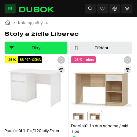
Katalog nábytku
Stoly a židle Liberec
Filtry
Třídění
-25 %
SUPER-CENA
-25 %
akce
Psací stůl 1s dub sonoma / bílý
Psací stůl 1d1s/120 bílý Erden
Tips