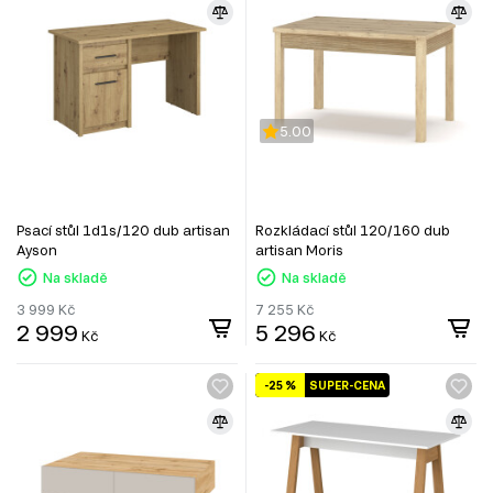
5.00
Psací stůl 1d1s/120 dub artisan
Rozkládací stůl 120/160 dub
Ayson
artisan Moris
Na skladě
Na skladě
3 999
Kč
7 255
Kč
2 999
5 296
Kč
Kč
-25 %
SUPER-CENA