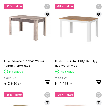
-27 %
akce
-25 %
akce
Rozkládací stůl 130/172 kaštan
Rozkládací stůl 135/184 bílý /
nairobi / onyx Jazz
dub wotan Vigo
Na skladě
Na skladě
6 981
Kč
7 265
Kč
5 096
5 449
Kč
Kč
-25 %
akce
-25 %
akce