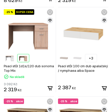
8 629
2 319
Kč
Kč
-25 %
SUPER-CENA
+3
Psací stůl 1d1s/120 dub sonoma
Psací stůl 100 cm dub apalačský
Top Mix
/ nymphaea alba Space
Na skladě
3 092
Kč
2 387
2 319
Kč
Kč
-25 %
akce
-25 %
akce