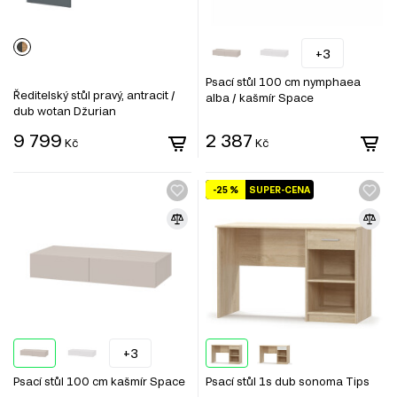
+3
Psací stůl 100 cm nymphaea
Ředitelský stůl pravý, antracit /
alba / kašmír Space
dub wotan Džurian
9 799
2 387
Kč
Kč
-25 %
SUPER-CENA
+3
Psací stůl 100 cm kašmír Space
Psací stůl 1s dub sonoma Tips