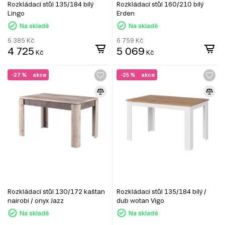
Rozkládací stůl 135/184 bílý
Rozkládací stůl 160/210 bílý
Lingo
Erden
Na skladě
Na skladě
6 385
Kč
6 759
Kč
4 725
5 069
Kč
Kč
-27 %
akce
-25 %
akce
Rozkládací stůl 130/172 kaštan
Rozkládací stůl 135/184 bílý /
nairobi / onyx Jazz
dub wotan Vigo
Na skladě
Na skladě