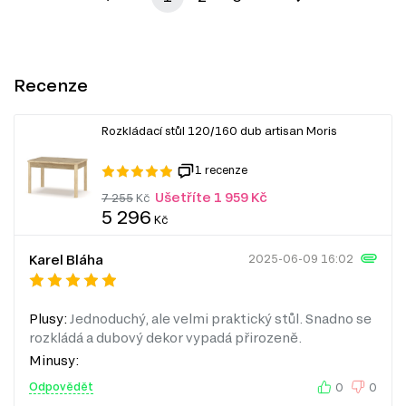
Recenze
Rozkládací stůl 120/160 dub artisan Moris
1 recenze
Ušetříte 1 959 Kč
7 255
Kč
5 296
Kč
Karel Bláha
2025-06-09 16:02
Plusy:
Jednoduchý, ale velmi praktický stůl. Snadno se
rozkládá a dubový dekor vypadá přirozeně.
Minusy:
Odpovědět
0
0