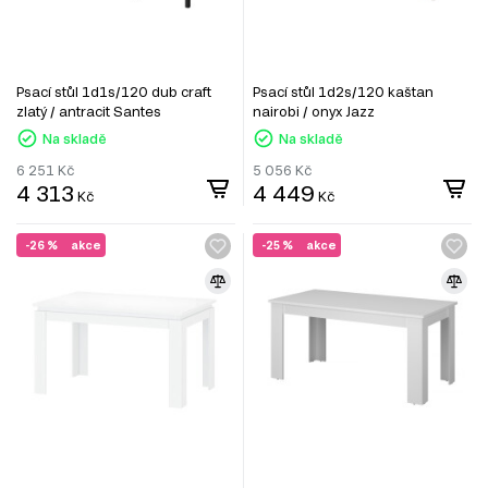
Psací stůl 1d1s/120 dub craft
Psací stůl 1d2s/120 kaštan
zlatý / antracit Santes
nairobi / onyx Jazz
Na skladě
Na skladě
6 251
Kč
5 056
Kč
4 313
4 449
Kč
Kč
-26 %
akce
-25 %
akce