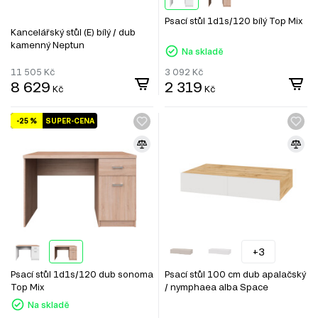
Psací stůl 1d1s/120 bílý Top Mix
Kancelářský stůl (E) bílý / dub
kamenný Neptun
Na skladě
11 505
Kč
3 092
Kč
8 629
2 319
Kč
Kč
-25 %
SUPER-CENA
+3
Psací stůl 1d1s/120 dub sonoma
Psací stůl 100 cm dub apalačský
Top Mix
/ nymphaea alba Space
Na skladě