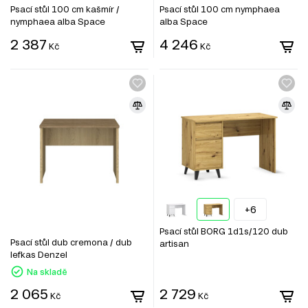
Psací stůl 100 cm kašmír /
Psací stůl 100 cm nymphaea
nymphaea alba Space
alba Space
2 387
4 246
Kč
Kč
+6
Psací stůl BORG 1d1s/120 dub
Psací stůl dub cremona / dub
artisan
lefkas Denzel
Na skladě
2 065
2 729
Kč
Kč