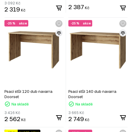
3 092
Kč
2 387
2 319
Kč
Kč
-25 %
akce
-25 %
akce
Psací stůl 120 dub navarra
Psací stůl 140 dub navarra
Doorset
Doorset
Na skladě
Na skladě
3 416
Kč
3 665
Kč
2 562
2 749
Kč
Kč