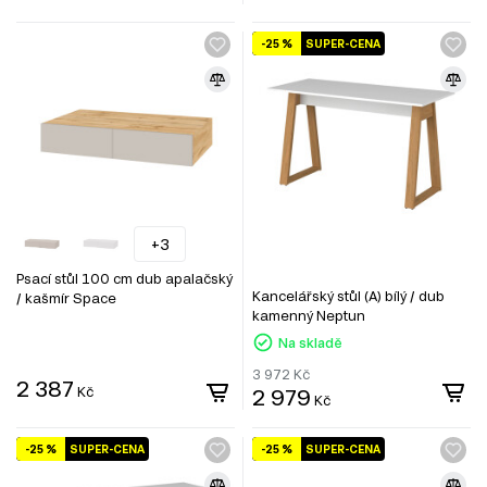
-25 %
SUPER-CENA
+3
Psací stůl 100 cm dub apalačský
Kancelářský stůl (A) bílý / dub
/ kašmír Space
kamenný Neptun
Na skladě
3 972
Kč
2 387
Kč
2 979
Kč
-25 %
SUPER-CENA
-25 %
SUPER-CENA