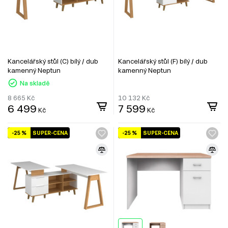
Kancelářský stůl (C) bílý / dub
Kancelářský stůl (F) bílý / dub
kamenný Neptun
kamenný Neptun
Na skladě
8 665
Kč
10 132
Kč
6 499
7 599
Kč
Kč
-25 %
SUPER-CENA
-25 %
SUPER-CENA