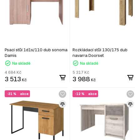
Psací stůl 1d1s/110 dub sonoma
Rozkládací stůl 130/175 dub
Damis
navarra Doorset
Na skladě
Na skladě
4 684
Kč
5 317
Kč
3 513
3 988
Kč
Kč
-31 %
akce
-12 %
akce