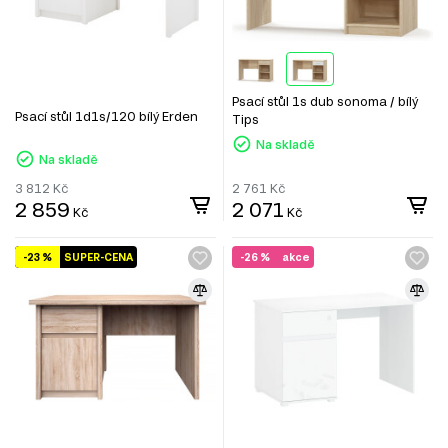
Psací stůl 1s dub sonoma / bílý
Psací stůl 1d1s/120 bílý Erden
Tips
Na skladě
Na skladě
3 812
Kč
2 761
Kč
2 859
2 071
Kč
Kč
-23 %
SUPER-CENA
-26 %
akce