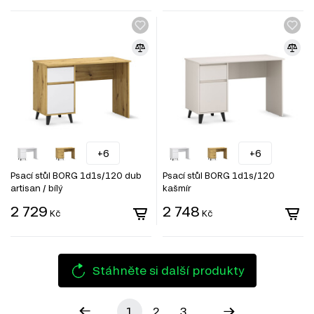
+6
+6
Psací stůl BORG 1d1s/120 dub
Psací stůl BORG 1d1s/120
artisan / bílý
kašmír
2 729
2 748
Kč
Kč
Stáhněte si další produkty
1
2
3