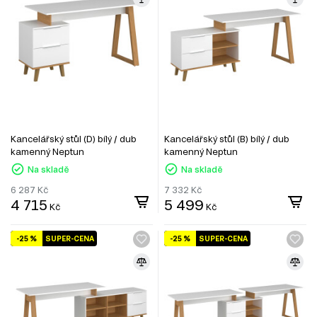
Kancelářský stůl (D) bílý / dub
Kancelářský stůl (B) bílý / dub
kamenný Neptun
kamenný Neptun
Na skladě
Na skladě
6 287
Kč
7 332
Kč
4 715
5 499
Kč
Kč
-25 %
SUPER-CENA
-25 %
SUPER-CENA