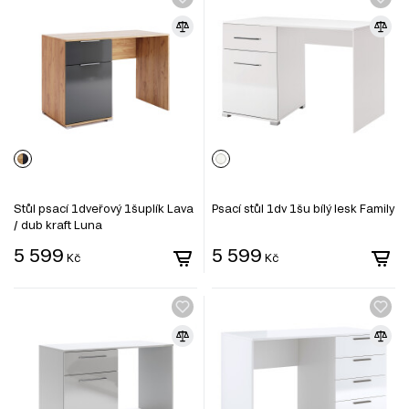
Stůl psací 1dveřový 1šuplík Lava
Psací stůl 1dv 1šu bílý lesk Family
/ dub kraft Luna
5 599
5 599
Kč
Kč