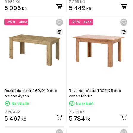
6 981
Kč
7 265
Kč
5 096
5 449
Kč
Kč
-25 %
akce
-25 %
akce
Rozkládací stůl 160/210 dub
Rozkládací stůl 130/175 dub
artisan Ayson
wotan Mortiz
Na skladě
Na skladě
7 289
Kč
7 712
Kč
5 467
5 784
Kč
Kč