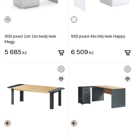
Stůl psací 1dv 1šx šedý lesk
Stůl psací 4šx bílý lesk Happy
Megy
5 685
6 509
Kč
Kč