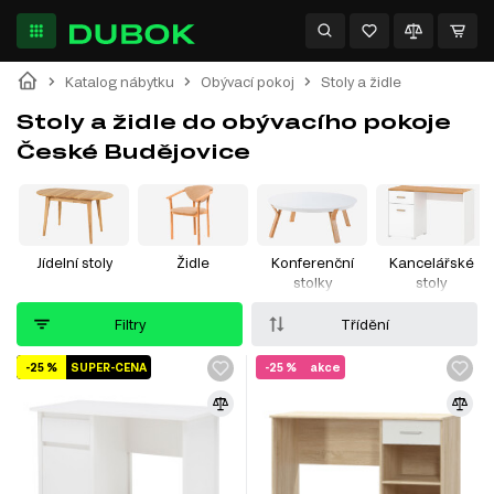
Katalog nábytku
Obývací pokoj
Stoly a židle
Stoly a židle do obývacího pokoje
České Budějovice
Jídelní stoly
Židle
Konferenční
Kancelářské
stolky
stoly
Filtry
Třídění
-25 %
SUPER-CENA
-25 %
akce