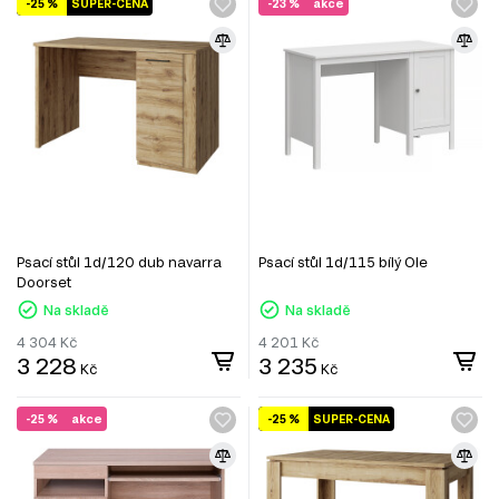
-25 %
SUPER-CENA
-23 %
akce
Psací stůl 1d/120 dub navarra
Psací stůl 1d/115 bílý Ole
Doorset
Na skladě
Na skladě
4 304
Kč
4 201
Kč
3 228
3 235
Kč
Kč
-25 %
akce
-25 %
SUPER-CENA