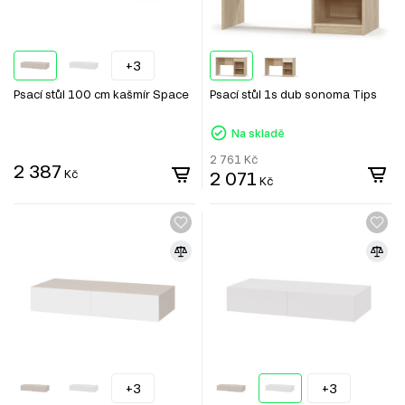
+3
Psací stůl 100 cm kašmír Space
Psací stůl 1s dub sonoma Tips
Na skladě
2 761
Kč
2 387
Kč
2 071
Kč
+3
+3