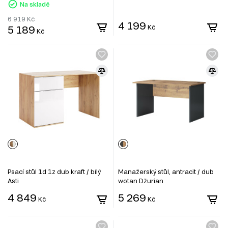
Na skladě
6 919
Kč
4 199
5 189
Kč
Kč
Psací stůl 1d 1z dub kraft / bílý
Manažerský stůl, antracit / dub
Asti
wotan Džurian
4 849
5 269
Kč
Kč