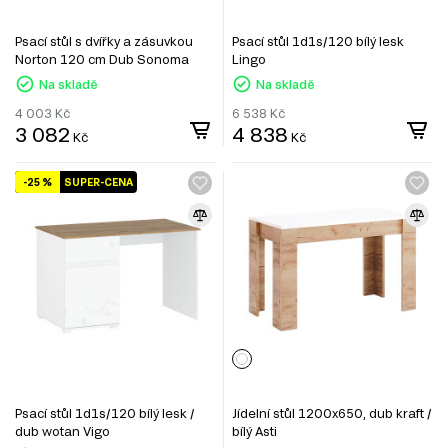
Psací stůl s dvířky a zásuvkou
Psací stůl 1d1s/120 bílý lesk
Norton 120 cm Dub Sonoma
Lingo
Na skladě
Na skladě
4 003
Kč
6 538
Kč
3 082
4 838
Kč
Kč
-25 %
SUPER-CENA
Psací stůl 1d1s/120 bílý lesk /
Jídelní stůl 1200x650, dub kraft /
dub wotan Vigo
bílý Asti