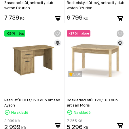
Zasedací stůl, antracit / dub
Ředitelský stůl levý, antracit / dub
wotan Džurian
wotan Džurian
7 739
9 799
Kč
Kč
-25 %
top
-27 %
akce
5.00
Psací stůl 1d1s/120 dub artisan
Rozkládací stůl 120/160 dub
Ayson
artisan Moris
Na skladě
Na skladě
3 999
Kč
7 255
Kč
2 999
5 296
Kč
Kč