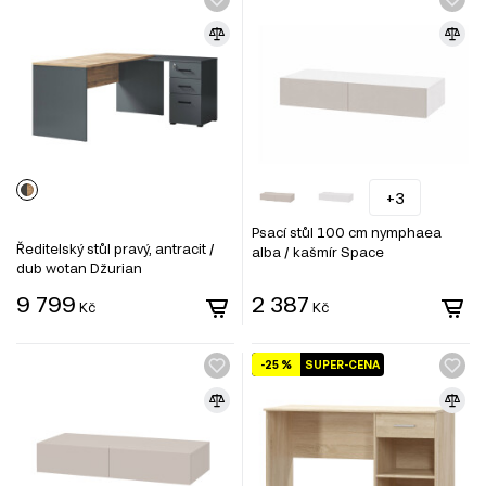
+3
Psací stůl 100 cm nymphaea
Ředitelský stůl pravý, antracit /
alba / kašmír Space
dub wotan Džurian
9 799
2 387
Kč
Kč
-25 %
SUPER-CENA