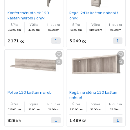
Konferenční stolek 120
Regál 2d1s kaštan nairobi /
kaštan nairobi / onyx
onyx
Šířka
Výška
Hloubka
Šířka
Výška
Hloubka
120.00 cm
49.00 cm
60.00 cm
56.00 cm
210.00 cm
40.00 cm
2 171
5 249
Kč
Kč
Police 120 kaštan nairobi
Regál na stěnu 120 kaštan
nairobi
Šířka
Výška
Hloubka
Šířka
Výška
Hloubka
118.00 cm
26.00 cm
21.60 cm
120.00 cm
38.00 cm
23.60 cm
828
1 499
Kč
Kč