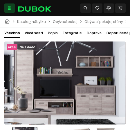
Katalog nábytku
Obývací pokoj
Obývací pokoje, stěny
Všechno
Vlastnosti
Popis
Fotografie
Doprava
Doporučené 
akce
Na skladě