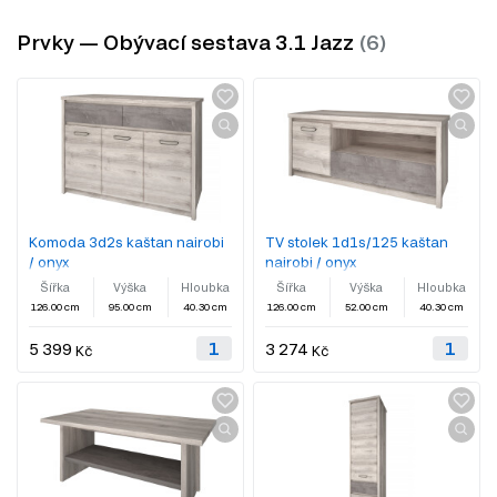
Prvky — Obývací sestava 3.1 Jazz
Komoda 3d2s kaštan nairobi
TV stolek 1d1s/125 kaštan
/ onyx
nairobi / onyx
Šířka
Výška
Hloubka
Šířka
Výška
Hloubka
126.00 cm
95.00 cm
40.30 cm
126.00 cm
52.00 cm
40.30 cm
5 399
3 274
Kč
Kč