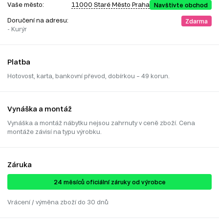
Vaše město:
11000 Staré Město Praha
Navštivte obchod
Doručení na adresu:
Zdarma
- Kurýr
Platba
Hotovost, karta, bankovní převod, dobírkou – 49 korun.
Vynáška a montáž
Vynáška a montáž nábytku nejsou zahrnuty v ceně zboží. Cena
montáže závisí na typu výrobku.
Záruka
24 ​​​​měsíců oficiální záruky od výrobce
Vrácení / výměna zboží do 30 dnů