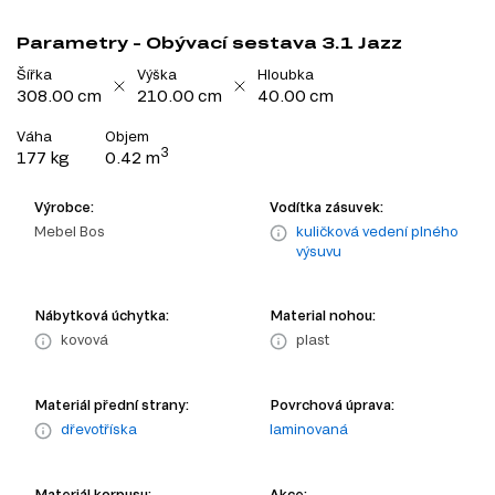
Parametry - Obývací sestava 3.1 Jazz
Šířka
Výška
Hloubka
308.00 cm
210.00 cm
40.00 cm
Váha
Objem
3
177 kg
0.42 m
Výrobce:
Vodítka zásuvek:
Mebel Bos
kuličková vedení plného
výsuvu
Nábytková úchytka:
Material nohou:
kovová
plast
Materiál přední strany:
Povrchová úprava:
dřevotříska
laminovaná
Materiál korpusu:
Akce: