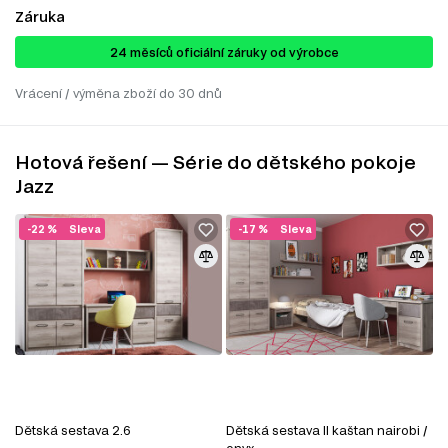
Záruka
24 ​​​​měsíců oficiální záruky od výrobce
Vrácení / výměna zboží do 30 dnů
Hotová řešení — Série do dětského pokoje
Jazz
-22 %
Sleva
-17 %
Sleva
Dětská sestava 2.6
Dětská sestava II kaštan nairobi /