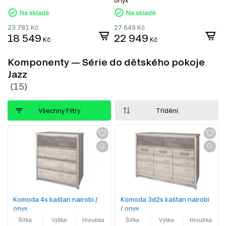
onyx
Na skladě
Na skladě
23 781
Kč
27 649
Kč
18 549
22 949
Kč
Kč
Komponenty — Série do dětského pokoje
Jazz
Všechny Filtry
Třídění
Komoda 4s kaštan nairobi /
Komoda 3d2s kaštan nairobi
onyx
/ onyx
Šířka
Výška
Hloubka
Šířka
Výška
Hloubka