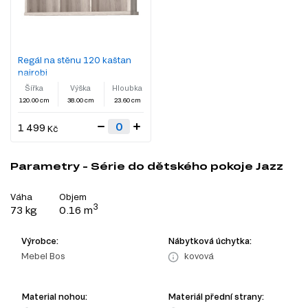
Regál na stěnu 120 kaštan
nairobi
Šířka
Výška
Hloubka
120.00 cm
38.00 cm
23.60 cm
1 499
Kč
Parametry - Série do dětského pokoje Jazz
Váha
Objem
3
73 kg
0.16 m
Výrobce:
Nábytková úchytka:
Mebel Bos
kovová
Material nohou:
Materiál přední strany: