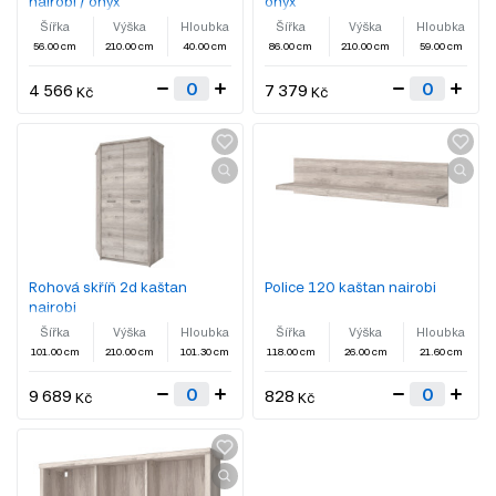
nairobi / onyx
onyx
Šířka
Výška
Hloubka
Šířka
Výška
Hloubka
56.00 cm
210.00 cm
40.00 cm
86.00 cm
210.00 cm
59.00 cm
4 566
7 379
Kč
Kč
Rohová skříň 2d kaštan
Police 120 kaštan nairobi
nairobi
Šířka
Výška
Hloubka
Šířka
Výška
Hloubka
101.00 cm
210.00 cm
101.30 cm
118.00 cm
26.00 cm
21.60 cm
9 689
828
Kč
Kč