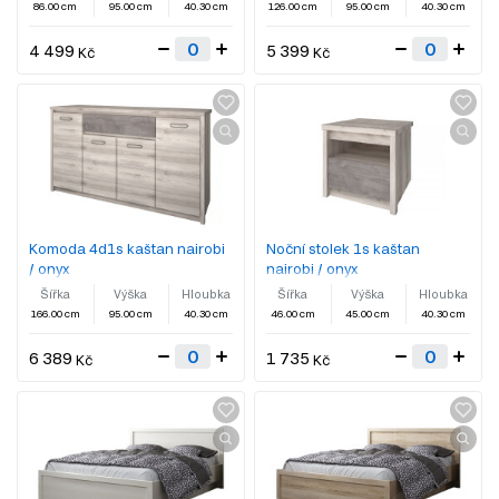
86.00 cm
95.00 cm
40.30 cm
126.00 cm
95.00 cm
40.30 cm
4 499
5 399
Kč
Kč
Komoda 4d1s kaštan nairobi
Noční stolek 1s kaštan
/ onyx
nairobi / onyx
Šířka
Výška
Hloubka
Šířka
Výška
Hloubka
166.00 cm
95.00 cm
40.30 cm
46.00 cm
45.00 cm
40.30 cm
6 389
1 735
Kč
Kč