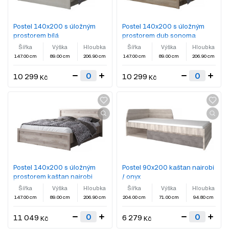
Postel 140x200 s úložným
Postel 140x200 s úložným
prostorem bílá
prostorem dub sonoma
Šířka
Výška
Hloubka
Šířka
Výška
Hloubka
147.00 cm
89.00 cm
206.90 cm
147.00 cm
89.00 cm
206.90 cm
10 299
10 299
Kč
Kč
Postel 140x200 s úložným
Postel 90x200 kaštan nairobi
prostorem kaštan nairobi
/ onyx
Šířka
Výška
Hloubka
Šířka
Výška
Hloubka
147.00 cm
89.00 cm
206.90 cm
204.00 cm
71.00 cm
94.80 cm
11 049
6 279
Kč
Kč