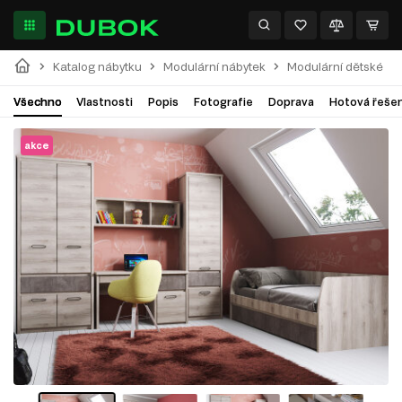
Katalog nábytku
Modulární nábytek
Modulární dětské
Všechno
Vlastnosti
Popis
Fotografie
Doprava
Hotová řešen
akce