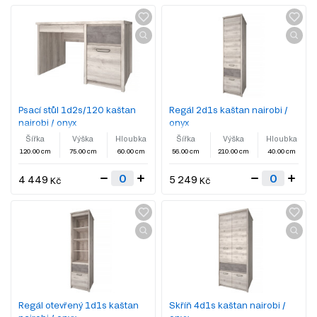
Psací stůl 1d2s/120 kaštan
Regál 2d1s kaštan nairobi /
nairobi / onyx
onyx
Šířka
Výška
Hloubka
Šířka
Výška
Hloubka
120.00 cm
75.00 cm
60.00 cm
56.00 cm
210.00 cm
40.00 cm
4 449
5 249
Kč
Kč
Regál otevřený 1d1s kaštan
Skříň 4d1s kaštan nairobi /