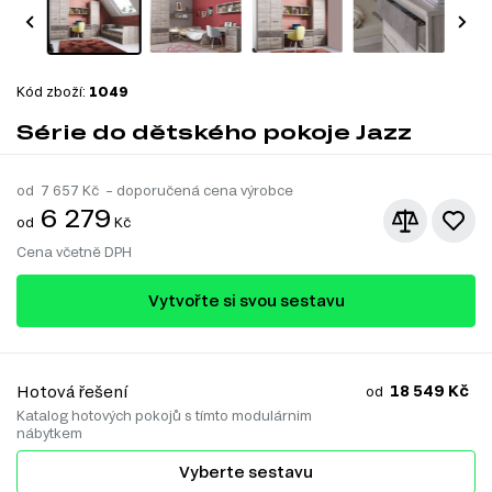
Kód zboží:
1049
Série do dětského pokoje Jazz
od
7 657
Kč – doporučená cena výrobce
6 279
od
Kč
Cena včetně DPH
Vytvořte si svou sestavu
18 549 Kč
Hotová řešení
od
Katalog hotových pokojů s tímto modulárnim
nábytkem
Vyberte sestavu