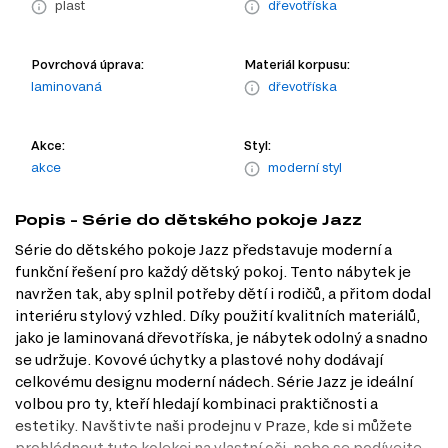
plast
dřevotříska
Povrchová úprava:
Materiál korpusu:
laminovaná
dřevotříska
Akce:
Styl:
akce
moderní styl
Popis - Série do dětského pokoje Jazz
Série do dětského pokoje Jazz představuje moderní a
funkční řešení pro každý dětský pokoj. Tento nábytek je
navržen tak, aby splnil potřeby dětí i rodičů, a přitom dodal
interiéru stylový vzhled. Díky použití kvalitních materiálů,
jako je laminovaná dřevotříska, je nábytek odolný a snadno
se udržuje. Kovové úchytky a plastové nohy dodávají
celkovému designu moderní nádech. Série Jazz je ideální
volbou pro ty, kteří hledají kombinaci praktičnosti a
estetiky. Navštivte naši prodejnu v Praze, kde si můžete
prohlédnout tuto kolekci na vlastní oči, nebo se podívejte