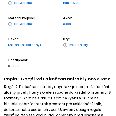
dřevotříska
laminovaná
Materiál korpusu:
Akce:
dřevotříska
akce
Dekor:
Styl:
kaštan nairobi / onyx
moderní styl
Dostupnost:
skladem
Popis - Regál 2d1s kaštan nairobi / onyx Jazz
Regál 2d1s kaštan nairobi / onyx Jazz je moderní a funkční
úložný prvek, který skvěle zapadne do každého interiéru. S
rozměry 56 cm na šířku, 210 cm na výšku a 40 cm na
hloubku nabízí dostatek prostoru pro uskladnění knih,
dekorací nebo osobních věcí. Uzavřený design regálu
zajišťuje, že vaše věci budou chráněny před prachem a