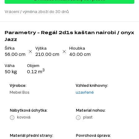
Vrácení / výměna zboží do 30 dnů
Parametry - Regál 2d1s kaštan nairobi / onyx
Jazz
Šířka
Výška
Hloubka
56.00 cm
210.00 cm
40.00 cm
Váha
Objem
3
50 kg
0.12 m
Výrobce:
Vzhled knihovny:
Mebel Bos
uzavřené
Nábytková úchytka:
Material nohou:
kovová
plast
Materiál přední strany:
Povrchová úprava: