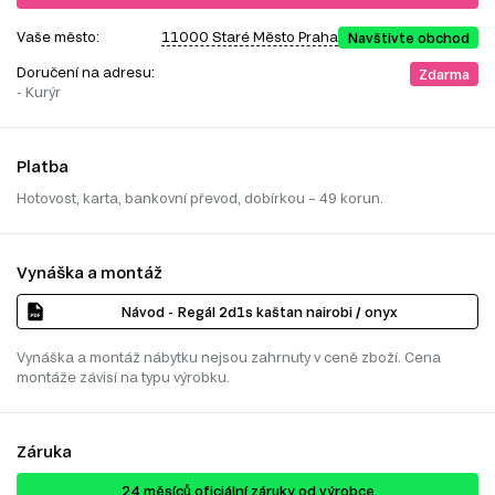
Vaše město:
11000 Staré Město Praha
Navštivte obchod
Doručení na adresu:
Zdarma
- Kurýr
Platba
Hotovost, karta, bankovní převod, dobírkou – 49 korun.
Vynáška a montáž
Návod - Regál 2d1s kaštan nairobi / onyx
Vynáška a montáž nábytku nejsou zahrnuty v ceně zboží. Cena
montáže závisí na typu výrobku.
Záruka
24 ​​​​měsíců oficiální záruky od výrobce