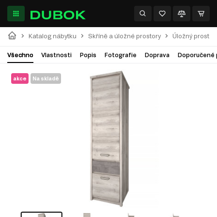
Katalog nábytku
Skříně a úložné prostory
Úložný prostor
Všechno
Vlastnosti
Popis
Fotografie
Doprava
Doporučené 
akce
Na skladě