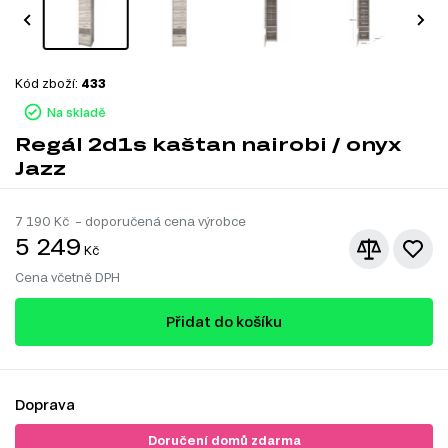
Kód zboží:
433
Na skladě
Regál 2d1s kaštan nairobi / onyx
Jazz
7 190
Kč – doporučená cena výrobce
5 249
Kč
Cena včetně DPH
Přidat do košíku
Doprava
Doručení domů zdarma