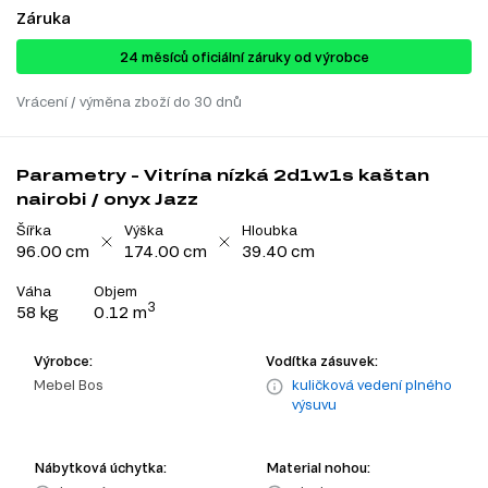
Záruka
24 ​​​​měsíců oficiální záruky od výrobce
Vrácení / výměna zboží do 30 dnů
Parametry - Vitrína nízká 2d1w1s kaštan
nairobi / onyx Jazz
Šířka
Výška
Hloubka
96.00 cm
174.00 cm
39.40 cm
Váha
Objem
3
58 kg
0.12 m
Výrobce:
Vodítka zásuvek:
Mebel Bos
kuličková vedení plného
výsuvu
Nábytková úchytka:
Material nohou: