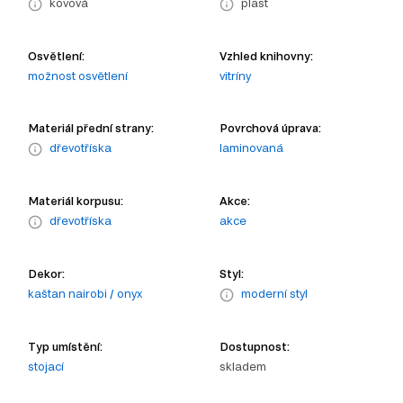
kovová
plast
Osvětlení:
Vzhled knihovny:
možnost osvětlení
vitríny
Materiál přední strany:
Povrchová úprava:
dřevotříska
laminovaná
Materiál korpusu:
Akce:
dřevotříska
akce
Dekor:
Styl:
kaštan nairobi / onyx
moderní styl
Typ umístění:
Dostupnost:
stojací
skladem