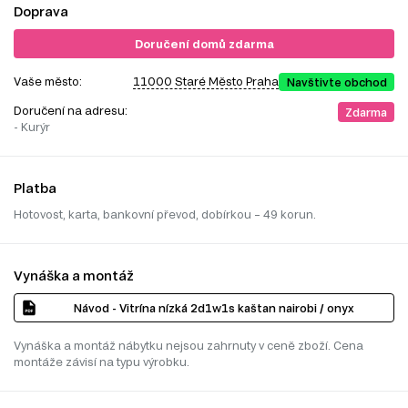
Doprava
Doručení domů zdarma
Vaše město:
11000 Staré Město Praha
Navštivte obchod
Doručení na adresu:
Zdarma
- Kurýr
Platba
Hotovost, karta, bankovní převod, dobírkou – 49 korun.
Vynáška a montáž
Návod - Vitrína nízká 2d1w1s kaštan nairobi / onyx
Vynáška a montáž nábytku nejsou zahrnuty v ceně zboží. Cena
montáže závisí na typu výrobku.