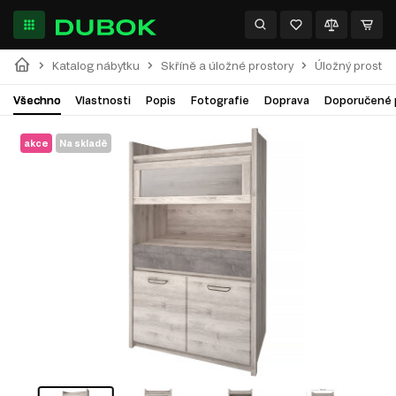
Katalog nábytku
Skříně a úložné prostory
Úložný prostor
Všechno
Vlastnosti
Popis
Fotografie
Doprava
Doporučené 
akce
Na skladě