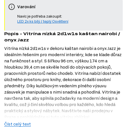
Varování
Navíc je potřeba zakoupit:
LED 2x ks bílý / teplý Osvětlení
Popis - Vitrína nízká 2d1w1s kaštan nairobi /
onyx Jazz
Vitrína nízká 2d1w1s v dekoru kaštan nairobi a onyx Jazz je
ideálním řešením pro moderní interiéry, kde se klade důraz
na funkčnost a styl. S šířkou 96 cm, výškou 174 cm a
hloubkou 39,4 cm se skvěle hodí do obývacích pokojů,
pracovních prostorů nebo chodeb. Vitrína nabízí dostatek
úložného prostoru pro knihy, dekorace či další osobní
předměty. Díky kuličkovým vedením plného výsuvu
zásuvek je manipulace s nimi snadná a pohodlná. Vitrína je
navržena tak, aby splnila požadavky na moderní design a
kvalitu, což ji činí skvělou volbou pro každého, kdo hledá
praktický a stylový nábytek. Navštivte naši prodejnu v
Praze a prohlédněte si tuto vitrínu zblízka!
Číst celý text