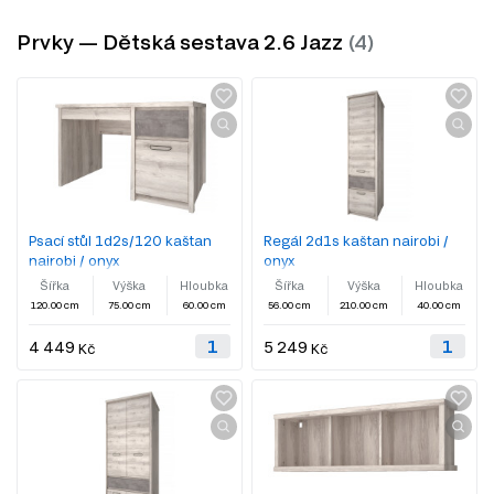
Prvky — Dětská sestava 2.6 Jazz
Psací stůl 1d2s/120 kaštan
Regál 2d1s kaštan nairobi /
nairobi / onyx
onyx
Šířka
Výška
Hloubka
Šířka
Výška
Hloubka
120.00 cm
75.00 cm
60.00 cm
56.00 cm
210.00 cm
40.00 cm
4 449
5 249
Kč
Kč