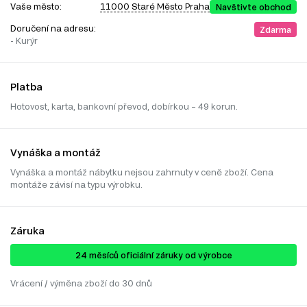
Vaše město:
11000 Staré Město Praha
Navštivte obchod
Doručení na adresu:
Zdarma
- Kurýr
Platba
Hotovost, karta, bankovní převod, dobírkou – 49 korun.
Vynáška a montáž
Vynáška a montáž nábytku nejsou zahrnuty v ceně zboží. Cena
montáže závisí na typu výrobku.
Záruka
24 ​​​​měsíců oficiální záruky od výrobce
Vrácení / výměna zboží do 30 dnů