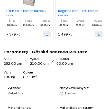
Skříň 4d1s kaštan nairobi /
Regál na stěnu 120 kaštan
onyx
nairobi
Šířka
Výška
Hloubka
Šířka
Výška
Hloubka
86.00 cm
210.00 cm
59.00 cm
120.00 cm
38.00 cm
23.60 cm
7 379
1 499
Kč
Kč
Parametry - Dětská sestava 2.6 Jazz
Šířka
Výška
Hloubka
262.00 cm
210.00 cm
60.00 cm
Váha
Objem
3
196 kg
0.41 m
Výrobce:
Nábytková úchytka:
Mebel Bos
kovová
Material nohou:
Materiál přední strany: