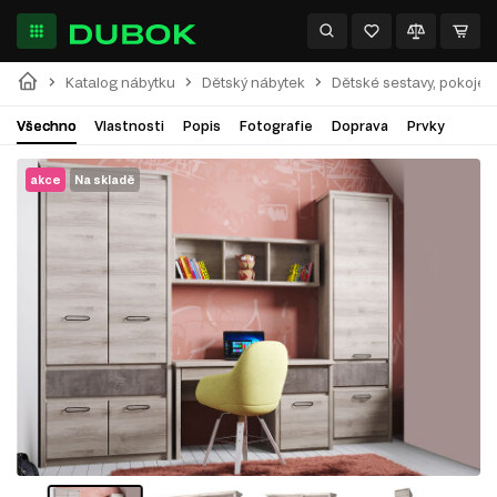
Katalog nábytku
Dětský nábytek
Dětské sestavy, pokoje
Všechno
Vlastnosti
Popis
Fotografie
Doprava
Prvky
akce
Na skladě