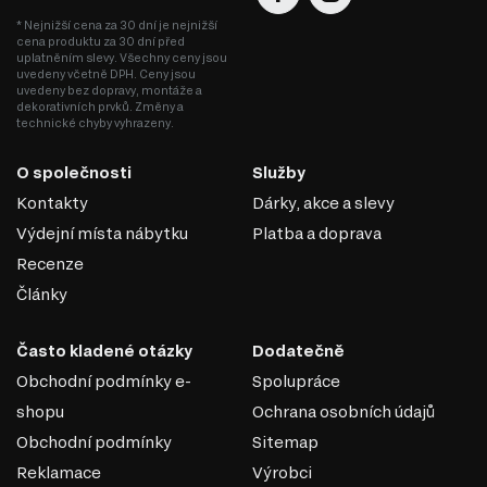
* Nejnižší cena za 30 dní je nejnižší
cena produktu za 30 dní před
uplatněním slevy. Všechny ceny jsou
uvedeny včetně DPH. Ceny jsou
uvedeny bez dopravy, montáže a
dekorativních prvků. Změny a
technické chyby vyhrazeny.
DŘEVOTŘÍSKA
O společnosti
Služby
DTD (dřevotřísková deska) je jedním z nejrozšířenějších
Kontakty
Dárky, akce a slevy
materiálů v nábytkářském průmyslu. Vyrábí se lisováním
Výdejní místa nábytku
Platba a doprava
dřevních třísek pod vysokým tlakem s přidáním
syntetických pryskyřic jako pojiva. DTD je základním
Recenze
materiálem pro výrobu korpusového nábytku, čelních
Články
ploch a dekorativních panelů díky své ekonomičnosti,
univerzálnosti a dostupnosti.
Často kladené otázky
Dodatečně
Výhody DTD:
Obchodní podmínky e-
Spolupráce
Různorodost designů: Umožňuje výrobu nábytku v moderním,
shopu
Ochrana osobních údajů
klasickém nebo jiném stylu díky široké škále dekorativních povrchů.
Snadné zpracování: DTD lze snadno řezat a vrtat, což umožňuje
Obchodní podmínky
Sitemap
výrobu nábytku různých tvarů a konstrukcí.
Reklamace
Výrobci
Odolnost vůči vlivům: Laminované DTD je dobře chráněné proti