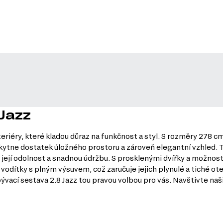
 Jazz
eriéry, které kladou důraz na funkčnost a styl. S rozměry 278 c
kytne dostatek úložného prostoru a zároveň elegantní vzhled. Ta
 její odolnost a snadnou údržbu. S prosklenými dvířky a možnos
dítky s plným výsuvem, což zaručuje jejich plynulé a tiché ote
vací sestava 2.8 Jazz tou pravou volbou pro vás. Navštivte naši