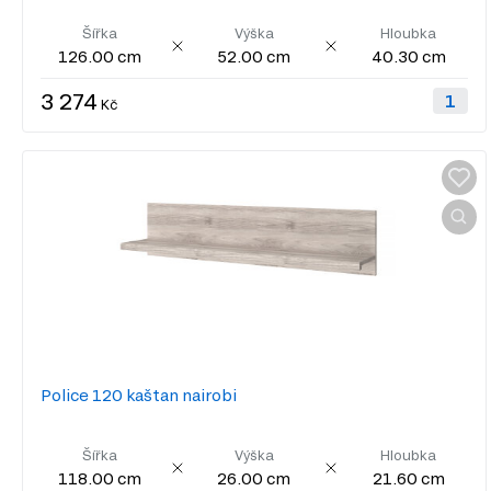
Šířka
Výška
Hloubka
126.00 cm
52.00 cm
40.30 cm
3 274
Kč
Police 120 kaštan nairobi
Šířka
Výška
Hloubka
118.00 cm
26.00 cm
21.60 cm