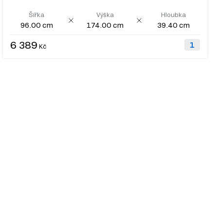
Šířka
Výška
Hloubka
96.00 cm
174.00 cm
39.40 cm
6 389
Kč