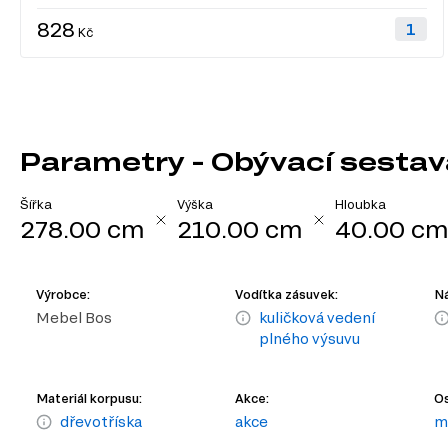
828
Kč
Parametry - Obývací sestava
Šířka
Výška
Hloubka
278.00 cm
210.00 cm
40.00 c
Výrobce:
Vodítka zásuvek:
Ná
Mebel Bos
kuličková vedení
plného výsuvu
Materiál korpusu:
Akce:
Os
dřevotříska
akce
m