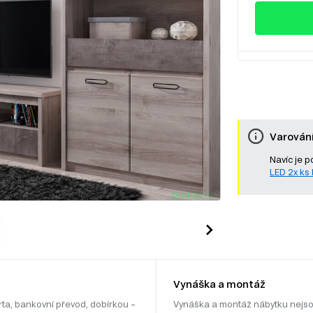
Varován
Navíc je p
LED 2x ks b
Vynáška a montáž
rta, bankovní převod, dobírkou –
Vynáška a montáž nábytku nejso