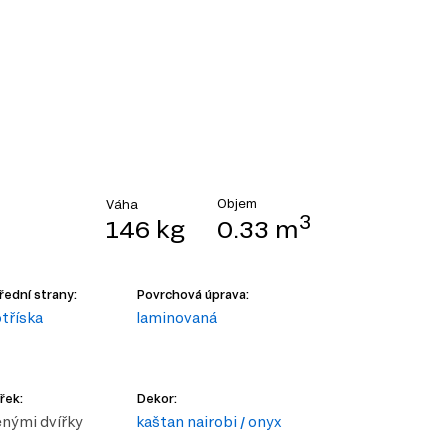
Objem
Váha
3
146 kg
0.33 m
řední strany:
Povrchová úprava:
tříska
laminovaná
řek:
Dekor:
enými dvířky
kaštan nairobi / onyx