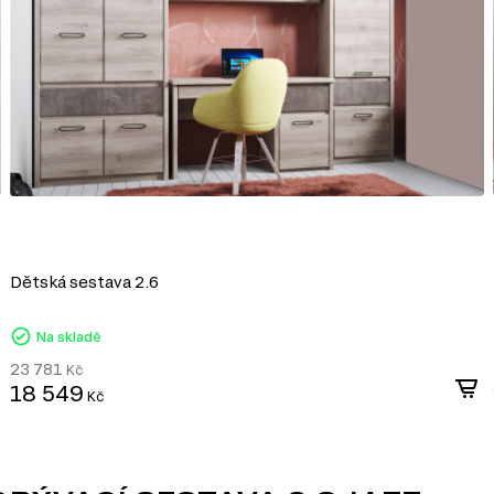
KULIČKOVÁ VEDENÍ
Dětská sestava 2.6
Telescopické plně výsuvné vedení jsou me
zásuvek, polic nebo jiných pohyblivých pr
Na skladě
Skládají se z několika (obvykle tří) sekcí, 
23 781
celé hloubky zásuvky.
Kč
18 549
Kč
Hlavní charakteristiky telescopických ved
Plný výsuv: Díky konstrukci mohou všechny sek
prostoru zásuvky.
Pevnost: Telescopická vedení jsou vyráběna z 