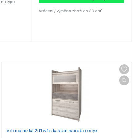
 na typu
Vrácení / výměna zboží do 30 dnů
Vitrína nízká 2d1w1s kaštan nairobi / onyx