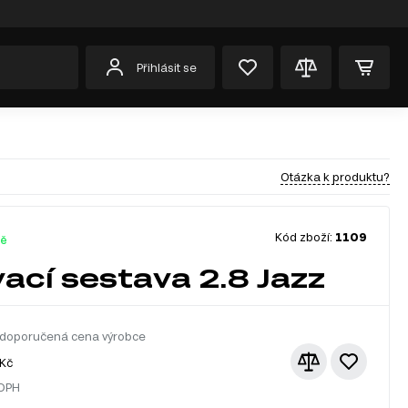
Přihlásit se
Otázka k produktu?
Kód zboží:
1109
dě
ací sestava 2.8 Jazz
doporučená cena výrobce
Kč
 DPH