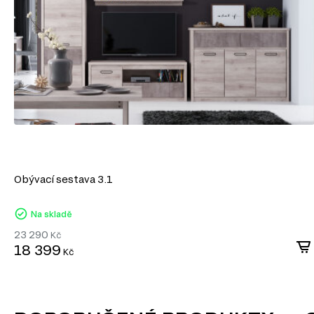
TV stolky
Komody
Konferenční stolky
Jídelní stoly
Jednolůžková postel
Manželské postele
Šatní skříň
Úložný prostor
Noční stolky
Nástěnné police a skříňky
Kancelářské stoly
Obývací sestava 3.1
Na skladě
23 290
Kč
18 399
Kč