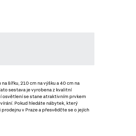
m na šířku, 210 cm na výšku a 40 cm na
to sestava je vyrobena z kvalitní
tí osvětlení se stane atraktivním prvkem
vírání. Pokud hledáte nábytek, který
 prodejnu v Praze a přesvědčte se o jejích