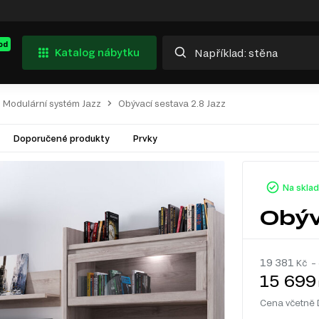
od
Katalog nábytku
Modulární systém Jazz
Obývací sestava 2.8 Jazz
Doporučené produkty
Prvky
Na skla
Obýv
19 381
Kč – 
15 699
Cena včetně