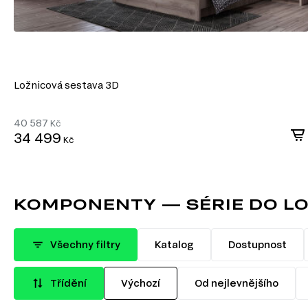
Ložnicová sestava 3D
40 587
Kč
34 499
Kč
KOMPONENTY — SÉRIE DO LO
Všechny filtry
Katalog
Dostupnost
Třídění
Výchozí
Od nejlevnějšího