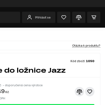
Přihlásit se
Otázka k produktu?
Kód zboží:
1050
e do ložnice Jazz
č – doporučená cena výrobce
49
Kč
 DPH