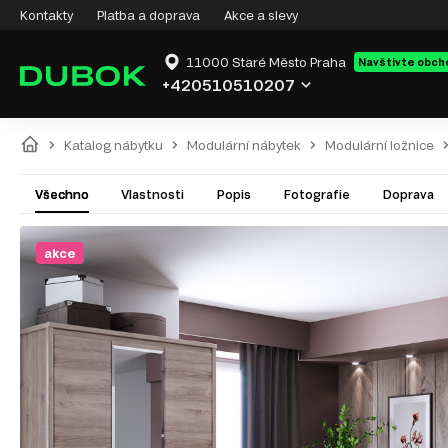
Kontakty
Platba a doprava
Akce a slevy
11000 Staré Město Praha
Navštivte obch
+420510510207
Katalog nábytku
Modulární nábytek
Modulární ložnice
Všechno
Vlastnosti
Popis
Fotografie
Doprava
akce