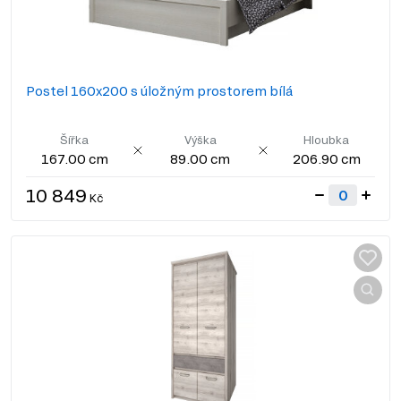
Postel 160x200 s úložným prostorem bílá
Šířka
Výška
Hloubka
167.00 cm
89.00 cm
206.90 cm
10 849
Kč