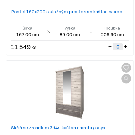
Postel 160x200 s úložným prostorem kaštan nairobi
Šířka
Výška
Hloubka
167.00 cm
89.00 cm
206.90 cm
11 549
Kč
Skříň se zrcadlem 3d4s kaštan nairobi / onyx