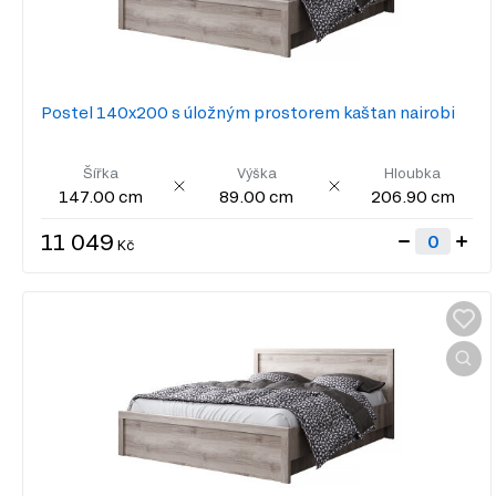
Postel 140x200 s úložným prostorem kaštan nairobi
Šířka
Výška
Hloubka
147.00 cm
89.00 cm
206.90 cm
11 049
Kč