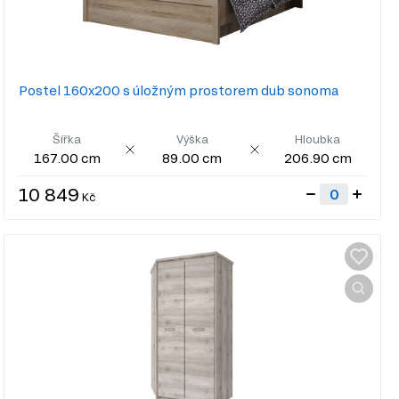
Postel 160x200 s úložným prostorem dub sonoma
Šířka
Výška
Hloubka
167.00 cm
89.00 cm
206.90 cm
10 849
Kč