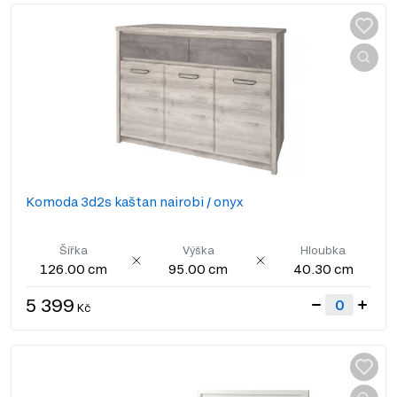
Komoda 3d2s kaštan nairobi / onyx
Šířka
Výška
Hloubka
126.00 cm
95.00 cm
40.30 cm
5 399
Kč