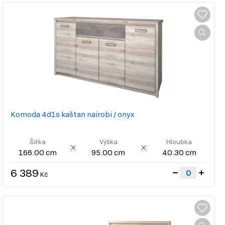
Komoda 4d1s kaštan nairobi / onyx
Šířka
Výška
Hloubka
166.00 cm
95.00 cm
40.30 cm
6 389
Kč