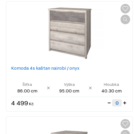
Komoda 4s kaštan nairobi / onyx
Šířka
Výška
Hloubka
86.00 cm
95.00 cm
40.30 cm
4 499
Kč