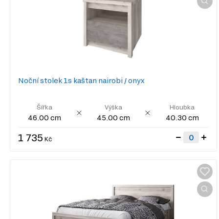
Noční stolek 1s kaštan nairobi / onyx
Šířka
Výška
Hloubka
46.00 cm
45.00 cm
40.30 cm
1 735
Kč