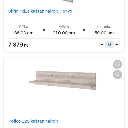
Skříň 4d1s kaštan nairobi / onyx
Šířka
Výška
Hloubka
86.00 cm
210.00 cm
59.00 cm
7 379
Kč
Police 120 kaštan nairobi