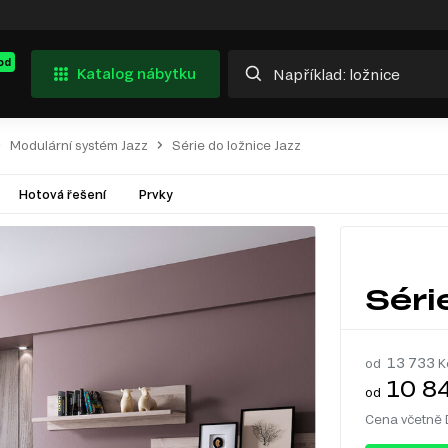
od
Katalog nábytku
Modulární systém Jazz
Série do ložnice Jazz
Hotová řešení
Prvky
Séri
13 733
od
K
10 8
od
Cena včetně