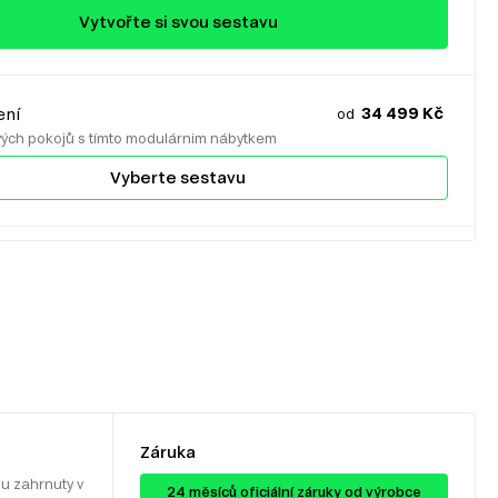
Vytvořte si svou sestavu
34 499 Kč
ení
od
vých pokojů s tímto modulárnim nábytkem
Vyberte sestavu
Záruka
u zahrnuty v
24 ​​​​měsíců oficiální záruky od výrobce