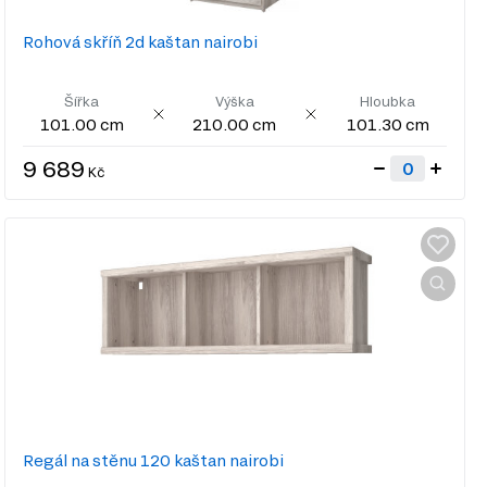
Rohová skříň 2d kaštan nairobi
Šířka
Výška
Hloubka
101.00 cm
210.00 cm
101.30 cm
9 689
Kč
Regál na stěnu 120 kaštan nairobi