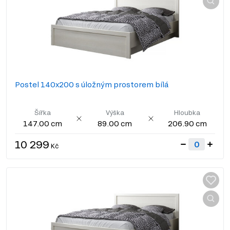
Postel 140x200 s úložným prostorem bílá
Šířka
Výška
Hloubka
147.00 cm
89.00 cm
206.90 cm
10 299
Kč