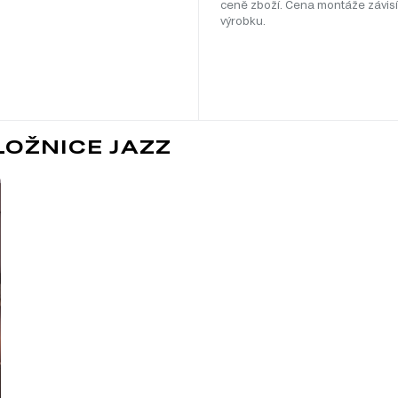
ceně zboží. Cena montáže závisí
výrobku.
LOŽNICE JAZZ