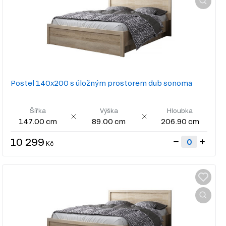
Postel 140x200 s úložným prostorem dub sonoma
Šířka
Výška
Hloubka
147.00 cm
89.00 cm
206.90 cm
10 299
Kč