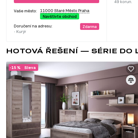
49 korun.
11000 Staré Město Praha
Vaše město:
Navštivte obchod
Doručení na adresu:
Zdarma
- Kurýr
HOTOVÁ ŘEŠENÍ — SÉRIE DO 
-15 %
Sleva