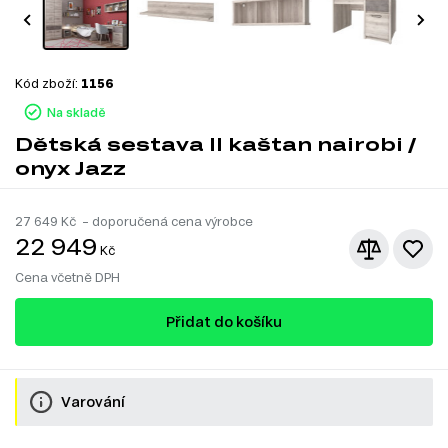
Kód zboží:
1156
Na skladě
Dětská sestava II kaštan nairobi /
onyx Jazz
27 649
Kč – doporučená cena výrobce
22 949
Kč
Cena včetně DPH
Přidat do košíku
Varování