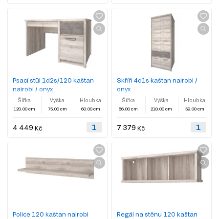
Psací stůl 1d2s/120 kaštan
Skříň 4d1s kaštan nairobi /
nairobi / onyx
onyx
Šířka
Výška
Hloubka
Šířka
Výška
Hloubka
120.00 cm
75.00 cm
60.00 cm
86.00 cm
210.00 cm
59.00 cm
4 449
7 379
Kč
Kč
Police 120 kaštan nairobi
Regál na stěnu 120 kaštan