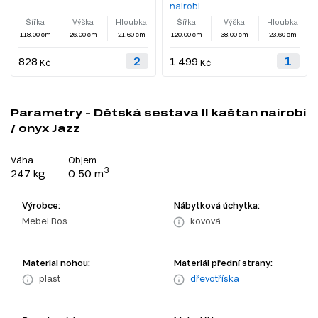
nairobi
Šířka
Výška
Hloubka
Šířka
Výška
Hloubka
118.00 cm
26.00 cm
21.60 cm
120.00 cm
38.00 cm
23.60 cm
828
1 499
Kč
Kč
Parametry - Dětská sestava II kaštan nairobi
/ onyx Jazz
Váha
Objem
3
247 kg
0.50 m
Výrobce:
Nábytková úchytka:
Mebel Bos
kovová
Material nohou:
Materiál přední strany:
plast
dřevotříska