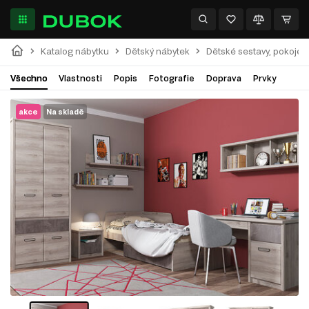
Katalog nábytku
Dětský nábytek
Dětské sestavy, pokoje
Všechno
Vlastnosti
Popis
Fotografie
Doprava
Prvky
akce
Na skladě