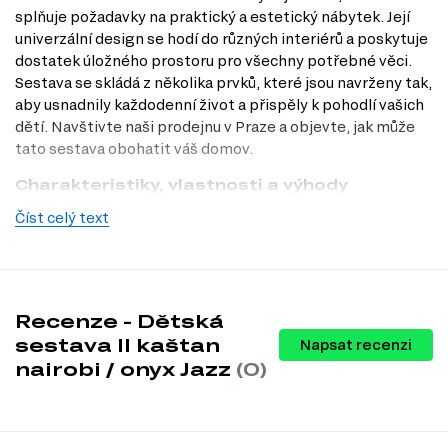
splňuje požadavky na praktický a estetický nábytek. Její
univerzální design se hodí do různých interiérů a poskytuje
dostatek úložného prostoru pro všechny potřebné věci.
Sestava se skládá z několika prvků, které jsou navrženy tak,
aby usnadnily každodenní život a přispěly k pohodlí vašich
dětí. Navštivte naši prodejnu v Praze a objevte, jak může
tato sestava obohatit váš domov.
Charakteristiky, vlastnosti a výhody
Číst celý text
Moderní styl.
Sestava se vyznačuje čistými liniemi a elegantním
designem, který dodá vašemu dětskému pokoji svěží a současný
vzhled.
Univerzální určení.
Tento nábytek je ideální pro děti všech
věkových kategorií, což z něj činí dlouhodobou investici do vybavení
pokoje.
Recenze - Dětská
Kvalitní materiály.
Všechny prvky sestavy jsou vyrobeny z
sestava II kaštan
Napsat recenzi
dřevotřísky s laminovanou povrchovou úpravou, která zajišťuje
odolnost a snadnou údržbu.
nairobi / onyx Jazz
(0)
Praktické úchytky.
Kovové úchytky nejenže přidávají na moderním
vzhledu, ale také usnadňují otevírání a zavírání skříněk a zásuvek.
Variabilita úložného prostoru.
Sestava zahrnuje police, regál,
psací stůl, postel, skříň a noční stolek, což zaručuje dostatek místa