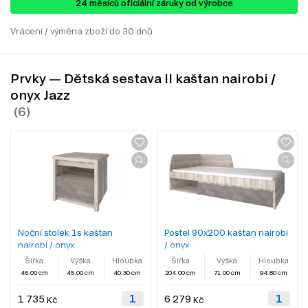
24 ​​​​měsíců oficiální záruky od výrobce
Vrácení / výměna zboží do 30 dnů
Prvky — Dětská sestava II kaštan nairobi /
onyx Jazz
Noční stolek 1s kaštan
Postel 90x200 kaštan nairobi
nairobi / onyx
/ onyx
Šířka
Výška
Hloubka
Šířka
Výška
Hloubka
46.00 cm
45.00 cm
40.30 cm
204.00 cm
71.00 cm
94.80 cm
1 735
6 279
Kč
Kč