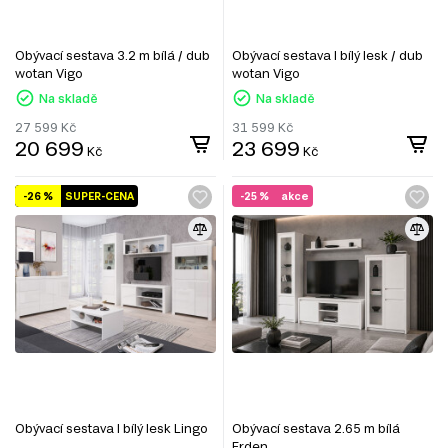
Obývací sestava 3.2 m bílá / dub
Obývací sestava I bílý lesk / dub
wotan Vigo
wotan Vigo
Na skladě
Na skladě
27 599
Kč
31 599
Kč
20 699
23 699
Kč
Kč
-26 %
SUPER-CENA
-25 %
akce
Obývací sestava I bílý lesk Lingo
Obývací sestava 2.65 m bílá
Erden