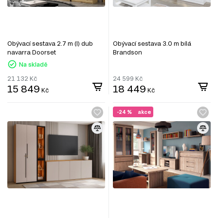
Obývací sestava 2.7 m (I) dub
Obývací sestava 3.0 m bílá
navarra Doorset
Brandson
Na skladě
21 132
Kč
24 599
Kč
15 849
18 449
Kč
Kč
-24 %
akce