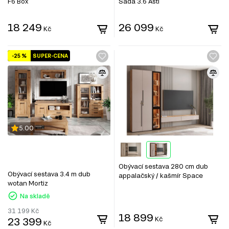
F6 Box
Sada 3.6 Asti
18 249
26 099
Kč
Kč
-25 %
SUPER-CENA
5.00
Obývací sestava 280 cm dub
Obývací sestava 3.4 m dub
appalačský / kašmír Space
wotan Mortiz
Na skladě
31 199
Kč
18 899
23 399
Kč
Kč