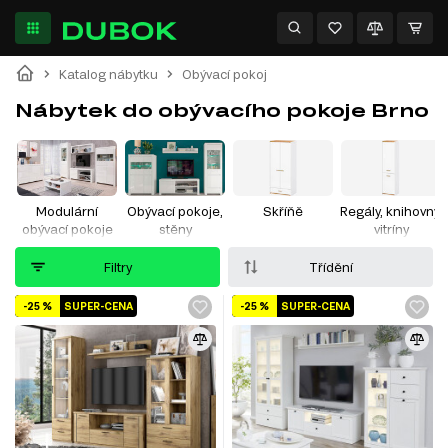
Katalog nábytku
Obývací pokoj
Nábytek do obývacího pokoje Brno
Modulární
Obývací pokoje,
Skříňě
Regály, knihovny,
obývací pokoje
stěny
vitríny
Filtry
Třídění
-25 %
SUPER-CENA
-25 %
SUPER-CENA