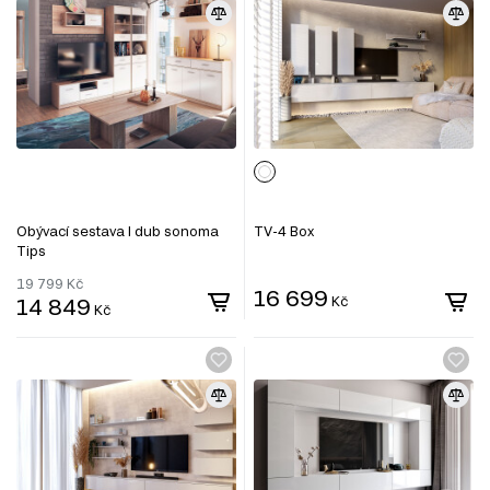
Obývací sestava I dub sonoma
TV-4 Box
Tips
19 799
Kč
16 699
14 849
Kč
Kč