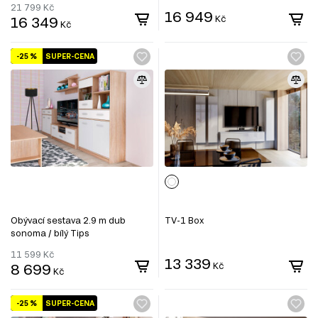
21 799
Kč
16 949
16 349
Kč
Kč
-25 %
SUPER-CENA
Obývací sestava 2.9 m dub
TV-1 Box
sonoma / bílý Tips
11 599
Kč
13 339
8 699
Kč
Kč
-25 %
SUPER-CENA