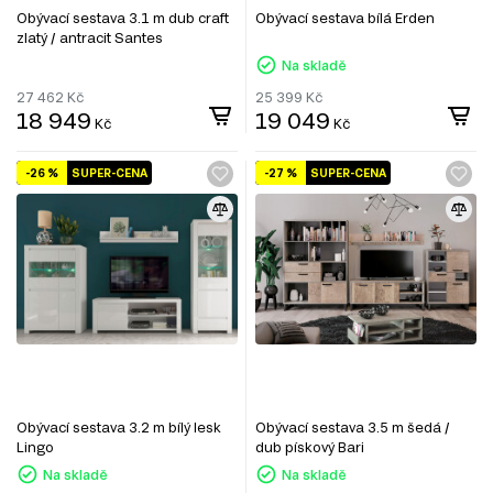
Obývací sestava 3.1 m dub craft
Obývací sestava bílá Erden
zlatý / antracit Santes
Na skladě
27 462
Kč
25 399
Kč
18 949
19 049
Kč
Kč
-26 %
SUPER-CENA
-27 %
SUPER-CENA
Obývací sestava 3.2 m bílý lesk
Obývací sestava 3.5 m šedá /
Lingo
dub pískový Bari
Na skladě
Na skladě