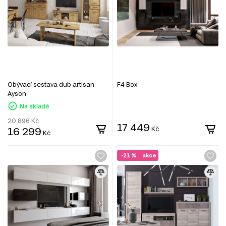
Obývací sestava dub artisan
F4 Box
Ayson
Na skladě
20 896
Kč
17 449
16 299
Kč
Kč
-21 %
akce