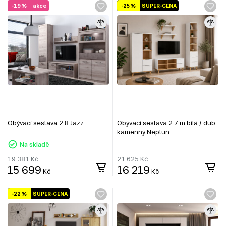
-19 %
akce
-25 %
SUPER-CENA
Obývací sestava 2.8 Jazz
Obývací sestava 2.7 m bílá / dub
kamenný Neptun
Na skladě
19 381
Kč
21 625
Kč
15 699
16 219
Kč
Kč
-22 %
SUPER-CENA