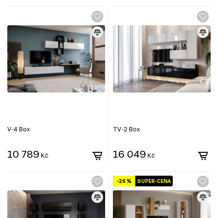
V-4 Box
TV-2 Box
10 789
16 049
Kč
Kč
-26 %
SUPER-CENA