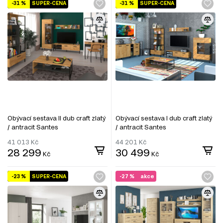
-31 %
SUPER-CENA
-31 %
SUPER-CENA
Obývací sestava II dub craft zlatý
Obývací sestava I dub craft zlatý
/ antracit Santes
/ antracit Santes
41 013
Kč
44 201
Kč
28 299
30 499
Kč
Kč
-23 %
SUPER-CENA
-27 %
akce