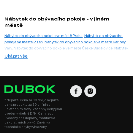
Nábytek do obývacího pokoje - v jiném
městě
Nábytek do obývacího pokoje ve městě Praha
,
Nábytek do obývacího
pokoje ve městě Plzeň
,
Nábytek do obývacího pokoje ve městě Karlovy
Vary
,
Nábytek do obývacího pokoje ve městě České Budějovice
,
Nábytek
do obývacího pokoje ve městě Ústí nad Labem
,
Nábytek do obývacího
Ukázat vše
pokoje ve městě Liberec
,
Nábytek do obývacího pokoje ve městě
Hradec Králové
,
Nábytek do obývacího pokoje ve městě Pardubice
,
Nábytek do obývacího pokoje ve městě Jihlava
,
Nábytek do obývacího
pokoje ve městě Ostrava
,
Nábytek do obývacího pokoje ve městě Zlín
,
Nábytek do obývacího pokoje ve městě Olomouc
* Nejnižší cena za 30 dní je nejnižší
cena produktu za 30 dní před
uplatněním slevy. Všechny ceny jsou
uvedeny včetně DPH. Ceny jsou
uvedeny bez dopravy, montáže a
dekorativních prvků. Změny a
technické chyby vyhrazeny.