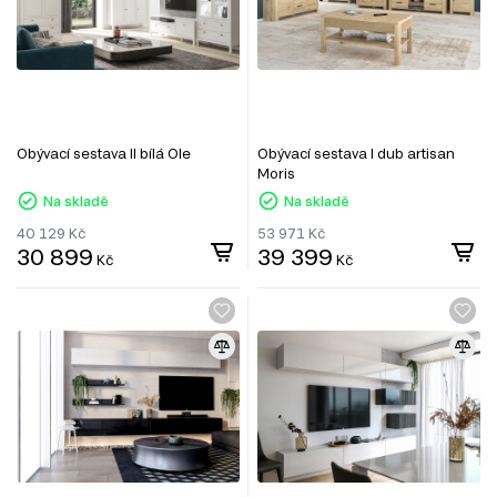
Obývací sestava II bílá Ole
Obývací sestava I dub artisan
Moris
Na skladě
Na skladě
40 129
Kč
53 971
Kč
30 899
39 399
Kč
Kč