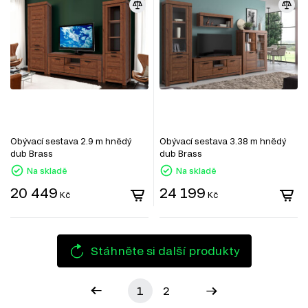
Obývací sestava 2.9 m hnědý
Obývací sestava 3.38 m hnědý
dub Brass
dub Brass
Na skladě
Na skladě
20 449
24 199
Kč
Kč
Stáhněte si další produkty
1
2