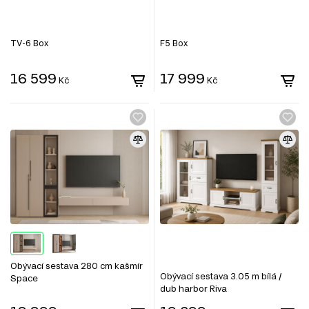
TV-6 Box
F5 Box
16 599
17 999
Kč
Kč
Obývací sestava 280 cm kašmír
Obývací sestava 3.05 m bílá /
Space
dub harbor Riva