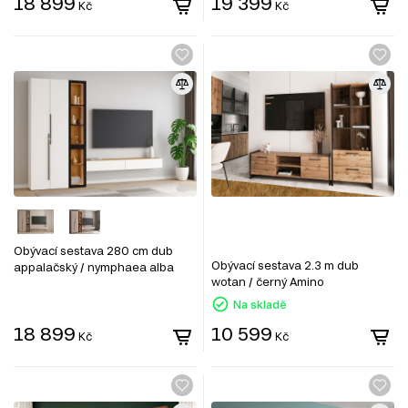
18 899
19 399
Kč
Kč
Obývací sestava 280 cm dub
Obývací sestava 2.3 m dub
appalačský / nymphaea alba
wotan / černý Amino
Space
Na skladě
18 899
10 599
Kč
Kč