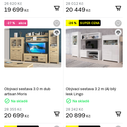
26 620
Kč
28 012
Kč
19 699
20 449
Kč
Kč
-27 %
akce
-26 %
SUPER-CENA
Obývací sestava 3.0 m dub
Obývací sestava 3.2 m (A) bílý
artisan Moris
lesk Lingo
Na skladě
Na skladě
28 355
Kč
28 242
Kč
20 699
20 899
Kč
Kč