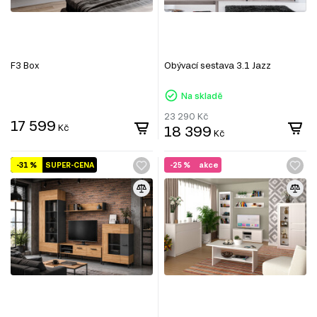
F3 Box
Obývací sestava 3.1 Jazz
Na skladě
23 290
Kč
17 599
Kč
18 399
Kč
-31 %
SUPER-CENA
-25 %
akce