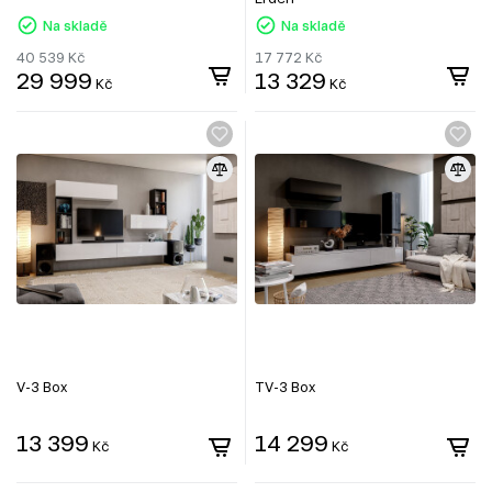
Na skladě
Na skladě
40 539
Kč
17 772
Kč
29 999
13 329
Kč
Kč
V-3 Box
TV-3 Box
13 399
14 299
Kč
Kč