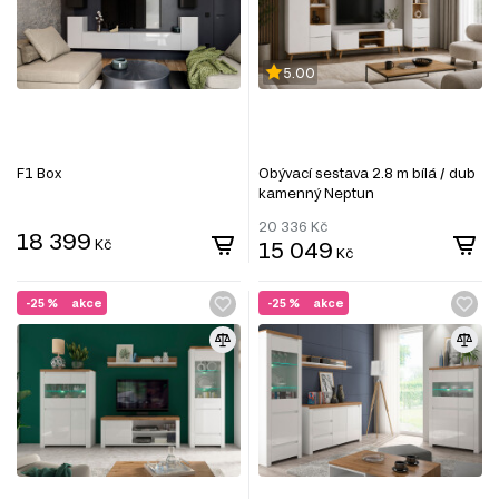
5.00
F1 Box
Obývací sestava 2.8 m bílá / dub
kamenný Neptun
20 336
Kč
18 399
Kč
15 049
Kč
-25 %
akce
-25 %
akce