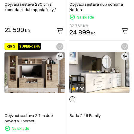
Obývací sestava 280 cm s
Obývací sestava dub sonoma
komodami dub appalačský /
Norton
kašmír Space
Na skladě
32 762
Kč
21 599
Kč
24 899
Kč
-25 %
SUPER-CENA
5.00
Obývací sestava 2.7 m dub
Sada 2.46 Family
navarra Doorset
Na skladě