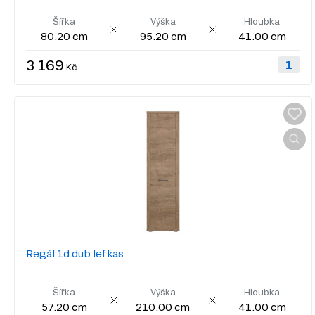
Šířka
Výška
Hloubka
80.20 cm
95.20 cm
41.00 cm
3 169
Kč
Regál 1d dub lefkas
Šířka
Výška
Hloubka
57.20 cm
210.00 cm
41.00 cm