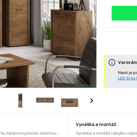
Varován
Navíc je p
LED 3x ks b
Vynáška a montáž
rta, bankovní převod, dobírkou –
Vynáška a montáž nábytku nejso