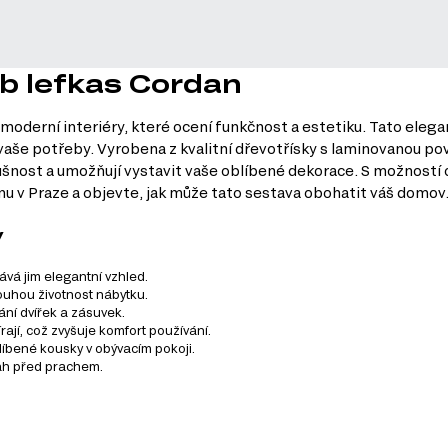
ub lefkas Cordan
 moderní interiéry, které ocení funkčnost a estetiku. Tato ele
še potřeby. Vyrobena z kvalitní dřevotřísky s laminovanou pov
ušnost a umožňují vystavit vaše oblíbené dekorace. S možností 
u v Praze a objevte, jak může tato sestava obohatit váš domov
y
vá jim elegantní vzhled.
ouhou životnost nábytku.
ání dvířek a zásuvek.
rají, což zvyšuje komfort používání.
líbené kousky v obývacím pokoji.
ah před prachem.
.