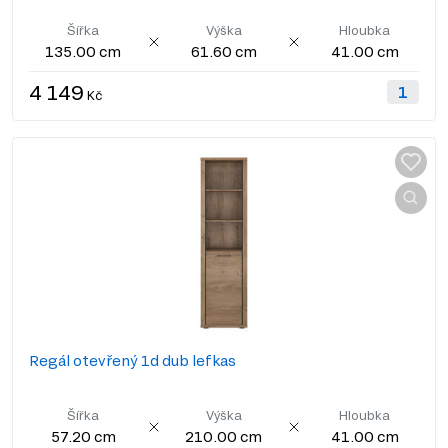
Šířka
Výška
Hloubka
135.00 cm
61.60 cm
41.00 cm
4 149
Kč
Regál otevřený 1d dub lefkas
Šířka
Výška
Hloubka
57.20 cm
210.00 cm
41.00 cm