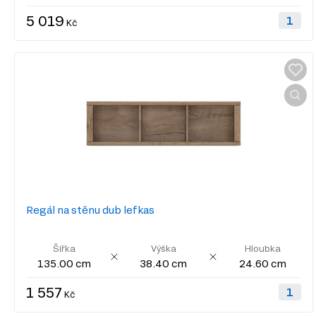
5 019
Kč
Regál na stěnu dub lefkas
Šířka
Výška
Hloubka
135.00 cm
38.40 cm
24.60 cm
1 557
Kč