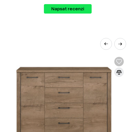
Napsat recenzi
ystém vám umožňuje vybírat zboží různých
rozšířenějších materiálů v nábytkářském
řísek pod vysokým tlakem s přidáním