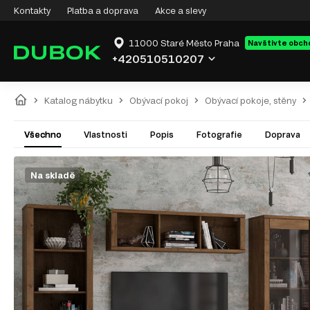
Kontakty
Platba a doprava
Akce a slevy
11000 Staré Město Praha
Navštivte obch
+420510510207
Katalog nábytku
Obývací pokoj
Obývací pokoje, stěny
Všechno
Vlastnosti
Popis
Fotografie
Doprava
Na skladě