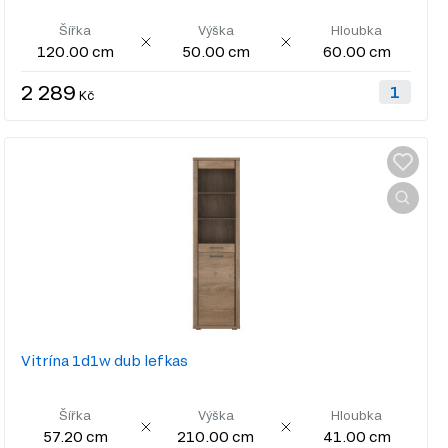
Šířka
Výška
Hloubka
120.00 cm
50.00 cm
60.00 cm
2 289
Kč
Vitrína 1d1w dub lefkas
Šířka
Výška
Hloubka
57.20 cm
210.00 cm
41.00 cm