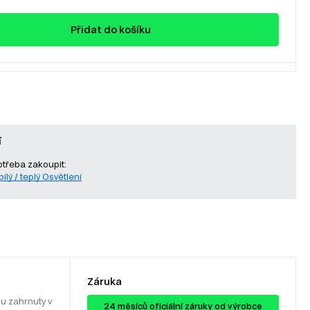
Přidat do košíku
í
otřeba zakoupit:
ílý / teplý Osvětlení
Záruka
u zahrnuty v
24 ​​​​měsíců oficiální záruky od výrobce