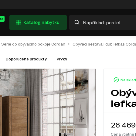
od
Katalog nábytku
Série do obývacího pokoje Cordan
Obývací sestava I dub lefkas Cord
Doporučené produkty
Prvky
Na skla
Obýv
lefk
26 469
Cena včetně