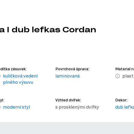
a I dub lefkas Cordan
dítka zásuvek:
Povrchová úprava:
Material 
kuličková vedení
laminovaná
plast
plného výsuvu
yl:
Vzhled dvířek:
Dekor:
moderní styl
s prosklenými dvířky
dub lefk