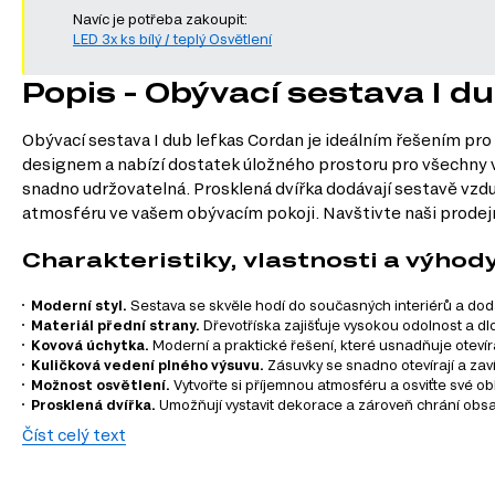
Navíc je potřeba zakoupit:
LED 3x ks bílý / teplý Osvětlení
Popis - Obývací sestava I d
Obývací sestava I dub lefkas Cordan je ideálním řešením pro
designem a nabízí dostatek úložného prostoru pro všechny va
snadno udržovatelná. Prosklená dvířka dodávají sestavě vzd
atmosféru ve vašem obývacím pokoji. Navštivte naši prodejn
Charakteristiky, vlastnosti a výhod
Moderní styl.
Sestava se skvěle hodí do současných interiérů a dodá
Materiál přední strany.
Dřevotříska zajišťuje vysokou odolnost a dl
Kovová úchytka.
Moderní a praktické řešení, které usnadňuje otevír
Kuličková vedení plného výsuvu.
Zásuvky se snadno otevírají a zaví
Možnost osvětlení.
Vytvořte si příjemnou atmosféru a osviťte své ob
Prosklená dvířka.
Umožňují vystavit dekorace a zároveň chrání obs
Plastové nohy.
Zajišťují stabilitu a zároveň usnadňují údržbu podlahy
Číst celý text
Informace o sestavě