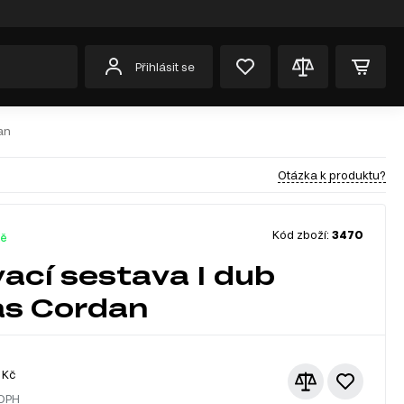
Přihlásit se
an
Otázka k produktu?
Kód zboží:
3470
dě
ací sestava I dub
as Cordan
Kč
 DPH