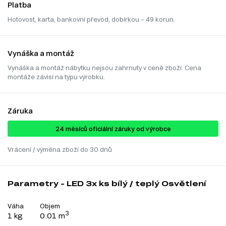
Platba
Hotovost, karta, bankovní převod, dobírkou – 49 korun.
Vynáška a montáž
Vynáška a montáž nábytku nejsou zahrnuty v ceně zboží. Cena
montáže závisí na typu výrobku.
Záruka
24 ​​​​měsíců oficiální záruky od výrobce
Vrácení / výměna zboží do 30 dnů
Parametry - LED 3x ks bílý / teplý Osvětlení
Váha
Objem
3
1 kg
0.01 m