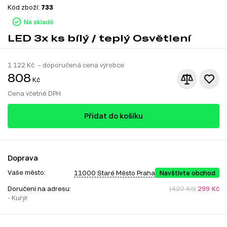
Kód zboží:
733
Na skladě
LED 3x ks bílý / teplý Osvětlení
1 122
Kč – doporučená cena výrobce
808
Kč
Cena včetně DPH
Přidat do košíku
Doprava
Vaše město:
11000 Staré Město Praha
Navštivte obchod
Doručení na adresu:
(420 Kč)
299 Kč
- Kurýr