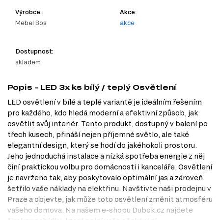
Výrobce:
Akce:
Mebel Bos
akce
Dostupnost:
skladem
Popis - LED 3x ks bílý / teplý Osvětlení
LED osvětlení v bílé a teplé variantě je ideálním řešením
pro každého, kdo hledá moderní a efektivní způsob, jak
osvětlit svůj interiér. Tento produkt, dostupný v balení po
třech kusech, přináší nejen příjemné světlo, ale také
elegantní design, který se hodí do jakéhokoli prostoru.
Jeho jednoduchá instalace a nízká spotřeba energie z něj
činí praktickou volbu pro domácnosti i kanceláře. Osvětlení
je navrženo tak, aby poskytovalo optimální jas a zároveň
šetřilo vaše náklady na elektřinu. Navštivte naši prodejnu v
Praze a objevte, jak může toto osvětlení změnit atmosféru
vašeho domova. Na našem e-shopu Dubok.cz najdete