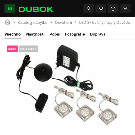
Katalog nábytku
Osvětlení
LED 3x ks bílý / teplý Osvětlení
Všechno
Vlastnosti
Popis
Fotografie
Doprava
akce
Na skladě