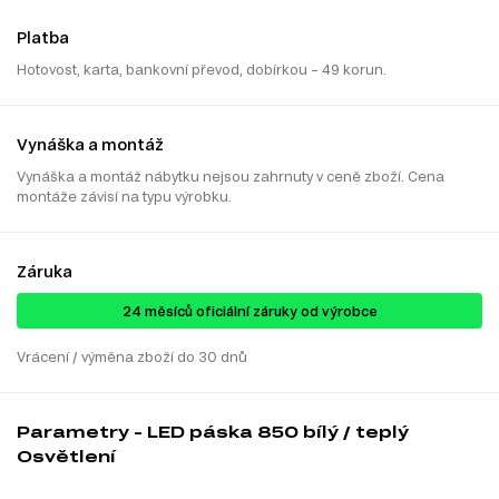
Platba
Hotovost, karta, bankovní převod, dobírkou – 49 korun.
Vynáška a montáž
Vynáška a montáž nábytku nejsou zahrnuty v ceně zboží. Cena
montáže závisí na typu výrobku.
Záruka
24 ​​​​měsíců oficiální záruky od výrobce
Vrácení / výměna zboží do 30 dnů
Parametry - LED páska 850 bílý / teplý
Osvětlení