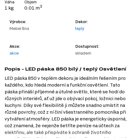
Váha
Objem
3
1 kg
0.01 m
Výrobce:
Dekor:
Mebel Bos
teplý
Akce:
Dostupnost:
akce
skladem
Popis - LED páska 850 bílý / teplý Osvětlení
LED páska 850 v teplém dekoru je ideálním řešením pro
každého, kdo hledá moderní a funkční osvětlení. Tato
páska přináší příjemné a útulné světlo, které se hodí do
různých interiérů, ať už jde o obývací pokoj, ložnici nebo
kuchyni. Díky své flexibilitě ji můžete snadno umístit na
různé povrchy, což z ní činí všestranného pomocníka při
vytváření atmosféry. LED páska je energeticky úsporná,
což znamená, že nejenže šetříte peníze na účtech za
elektřinu, ale také přispíváte k ochraně životního