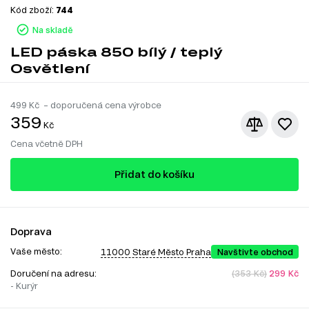
Kód zboží:
744
Na skladě
LED páska 850 bílý / teplý
Osvětlení
499
Kč – doporučená cena výrobce
359
Kč
Cena včetně DPH
Přidat do košíku
Doprava
Vaše město:
11000 Staré Město Praha
Navštivte obchod
Doručení na adresu:
(353 Kč)
299 Kč
- Kurýr