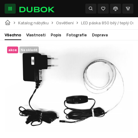
Katalog nábytku
Osvětlení
LED páska 850 bílý / teplý Osv
Všechno
Vlastnosti
Popis
Fotografie
Doprava
akce
Na skladě