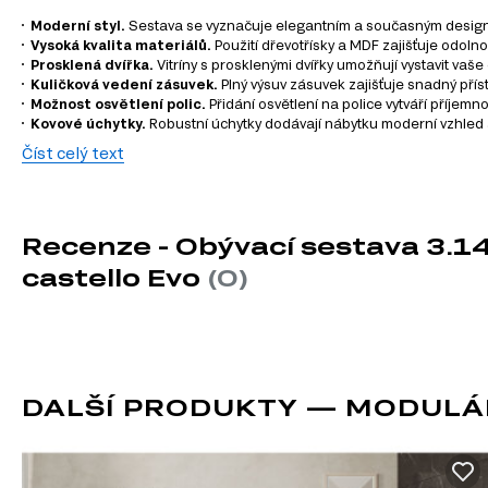
Moderní styl.
Sestava se vyznačuje elegantním a současným designem
Vysoká kvalita materiálů.
Použití dřevotřísky a MDF zajišťuje odoln
Prosklená dvířka.
Vitríny s prosklenými dvířky umožňují vystavit vaš
Kuličková vedení zásuvek.
Plný výsuv zásuvek zajišťuje snadný pří
Možnost osvětlení polic.
Přidání osvětlení na police vytváří příjem
Kovové úchytky.
Robustní úchytky dodávají nábytku moderní vzhled a
Číst celý text
Informace o sestavě
Konferenční stolek 2s/110 [EO4] kašmír / dub castello Evo, 1 ks – 1
Police 150 [EO10] kašmír / dub castello Evo, 1 ks – 150.00 cm x 25.0
Recenze - Obývací sestava 3.14
TV stolek 2d/180 [EO3] kašmír / dub castello Evo, 1 ks – 183.40 cm 
Vitrína 1d1w [EO6] kašmír / dub castello Evo, 1 ks – 63.40 cm x 194.
castello Evo
(0)
Vitrína nízká 1d1w [EO7] kašmír / dub castello Evo, 1 ks – 68.40 cm 
Informace o sérii nábytku
Tento produkt je součástí modulového systému
Evo
, který 
DALŠÍ PRODUKTY — MODULÁ
TV stolky
Komody
Konferenční stolky
Šatní skříň