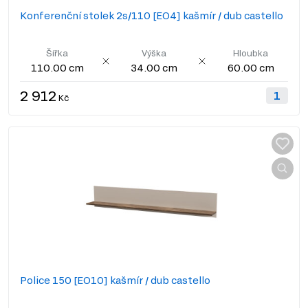
Konferenční stolek 2s/110 [EO4] kašmír / dub castello
Šířka
Výška
Hloubka
110.00 cm
34.00 cm
60.00 cm
2 912
Kč
Police 150 [EO10] kašmír / dub castello