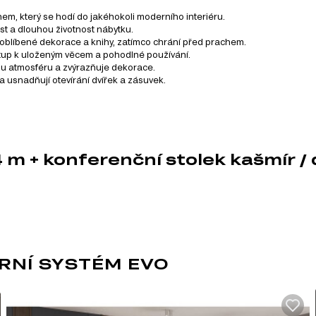
, který se hodí do jakéhokoli moderního interiéru.
ost a dlouhou životnost nábytku.
e oblíbené dekorace a knihy, zatímco chrání před prachem.
stup k uloženým věcem a pohodlné používání.
nou atmosféru a zvýrazňuje dekorace.
 usnadňují otevírání dvířek a zásuvek.
10.00 cm x 34.00 cm x 60.00 cm
0 cm x 17.60 cm
 m + konferenční stolek kašmír /
x 55.20 cm x 40.00 cm
60 cm x 40.00 cm
x 135.20 cm x 40.00 cm
se skládá z 11 produktů. Z této série si můžete vybrat zboží různý
RNÍ SYSTÉM EVO