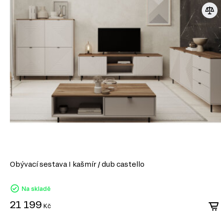
Úložný prostor
Nástěnné police a skříňky
Obývací sestava I kašmír / dub castello
Na skladě
21 199
Kč