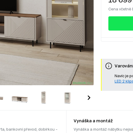
Cena včetně
Varován
Navíc je p
LED 2 klips
Vynáška a montáž
rta, bankovní převod, dobírkou –
Vynáška a montáž nábytku nejso