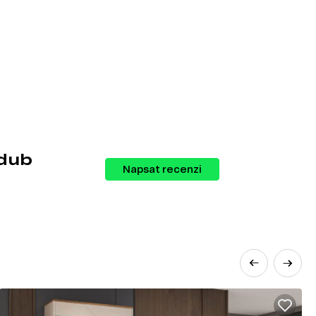
 dub
Napsat recenzi
ch kategorií, a to: