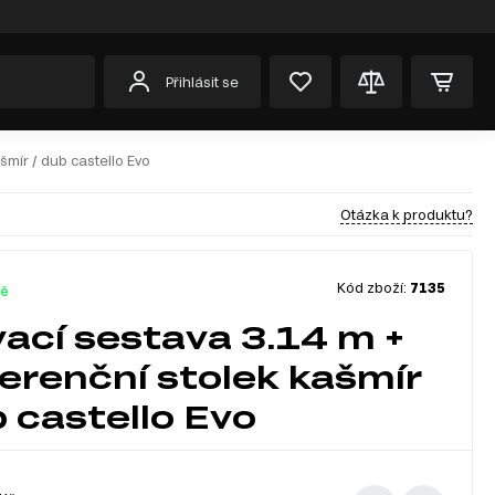
Přihlásit se
šmír / dub castello Evo
Otázka k produktu?
Kód zboží:
7135
dě
ací sestava 3.14 m +
erenční stolek kašmír
b castello Evo