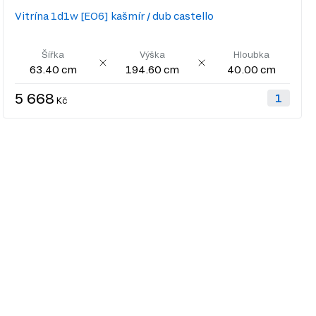
Vitrína 1d1w [EO6] kašmír / dub castello
Šířka
Výška
Hloubka
63.40 cm
194.60 cm
40.00 cm
5 668
Kč