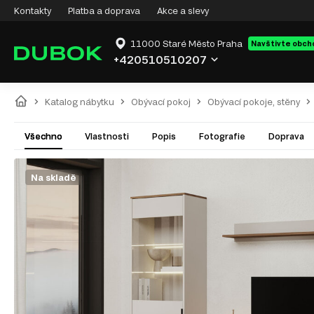
Kontakty
Platba a doprava
Akce a slevy
11000 Staré Město Praha
Navštivte obch
+420510510207
Katalog nábytku
Obývací pokoj
Obývací pokoje, stěny
Všechno
Vlastnosti
Popis
Fotografie
Doprava
Na skladě