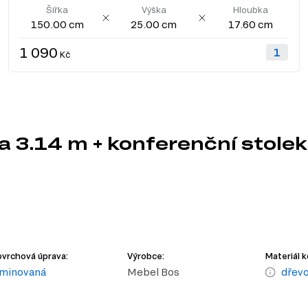
Šířka
Výška
Hloubka
150.00 cm
25.00 cm
17.60 cm
1 090
Kč
 3.14 m + konferenční stolek
m
vrchová úprava:
Výrobce:
Materiál k
aminovaná
Mebel Bos
dřevo