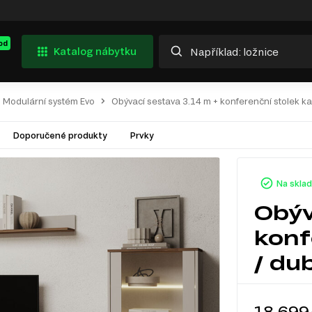
od
Katalog nábytku
Modulární systém Evo
Obývací sestava 3.14 m + konferenční stolek ka
Doporučené produkty
Prvky
Na skla
Obýv
konf
/ du
18 699