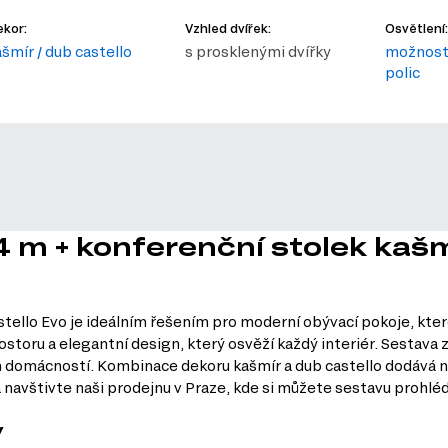
kor:
Vzhled dvířek:
Osvětlení:
ašmír / dub castello
s prosklenými dvířky
možnost 
polic
4 m + konferenční stolek kašm
tello Evo je ideálním řešením pro moderní obývací pokoje, které
storu a elegantní design, který osvěží každý interiér. Sestava z
ch domácností. Kombinace dekoru kašmír a dub castello dodává ná
navštivte naši prodejnu v Praze, kde si můžete sestavu prohlédn
y