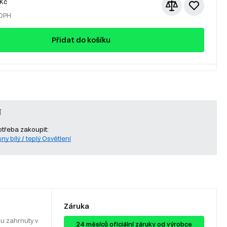
Kč
 DPH
Přidat do košíku
í
otřeba zakoupit:
ny bílý / teplý Osvětlení
Záruka
u zahrnuty v
24 ​​​​měsíců oficiální záruky od výrobce