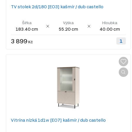
TV stolek 2d/180 [EO3] kašmír / dub castello
Šířka
Výška
Hloubka
183.40 cm
55.20 cm
40.00 cm
3 899
Kč
Vitrína nízká 1d1w [EO7] kašmír / dub castello