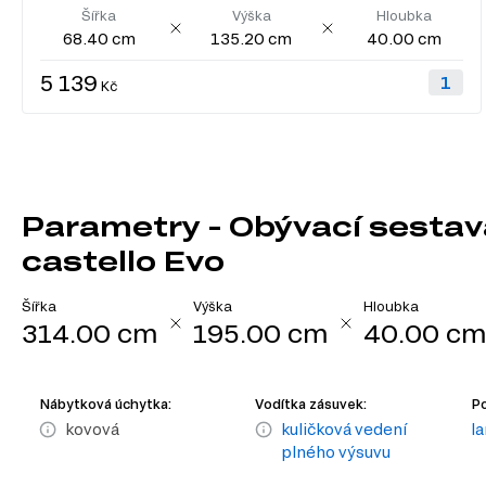
Šířka
Výška
Hloubka
68.40 cm
135.20 cm
40.00 cm
5 139
Kč
Parametry - Obývací sestava
castello Evo
Šířka
Výška
Hloubka
314.00 cm
195.00 cm
40.00 c
Nábytková úchytka:
Vodítka zásuvek:
Po
kovová
kuličková vedení
l
plného výsuvu