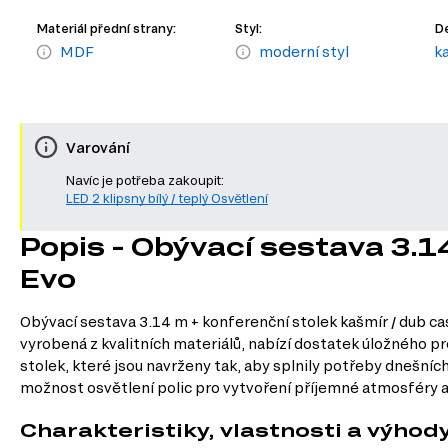
Materiál přední strany:
Styl:
De
MDF
moderní styl
k
Varování
Navíc je potřeba zakoupit:
LED 2 klipsny bílý / teplý Osvětlení
Popis - Obývací sestava 3.1
Evo
Obývací sestava 3.14 m + konferenční stolek kašmír / dub cas
vyrobená z kvalitních materiálů, nabízí dostatek úložného pro
stolek, které jsou navrženy tak, aby splnily potřeby dnešní
možnost osvětlení polic pro vytvoření příjemné atmosféry a 
Charakteristiky, vlastnosti a výhod