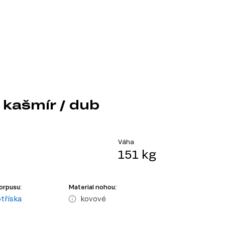
 kašmír / dub
Váha
151 kg
orpusu:
Material nohou:
tříska
kovové