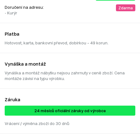
Doručení na adresu:
Zdarma
- Kurýr
Platba
Hotovost, karta, bankovní převod, dobírkou – 49 korun.
Vynáška a montáž
Vynáška a montáž nábytku nejsou zahrnuty v ceně zboží. Cena
montáže závisí na typu výrobku.
Záruka
24 ​​​​měsíců oficiální záruky od výrobce
Vrácení / výměna zboží do 30 dnů