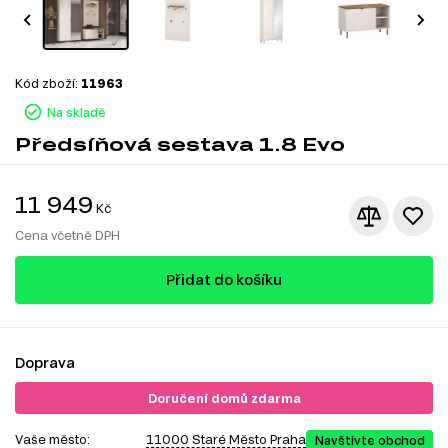
Kód zboží:
11963
Na skladě
Předsíňová sestava 1.8 Evo
11 949
Kč
Cena včetně DPH
Přidat do košíku
Doprava
Doručení domů zdarma
Vaše město:
11000 Staré Město Praha
Navštivte obchod