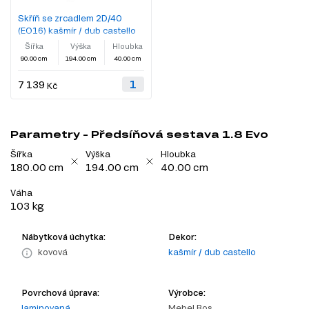
Skříň se zrcadlem 2D/40
(EO16) kašmír / dub castello
Šířka
Výška
Hloubka
90.00 cm
194.00 cm
40.00 cm
7 139
Kč
Parametry - Předsíňová sestava 1.8 Evo
Šířka
Výška
Hloubka
180.00 cm
194.00 cm
40.00 cm
Váha
103 kg
Nábytková úchytka:
Dekor:
kovová
kašmír / dub castello
Povrchová úprava:
Výrobce:
laminovaná
Mebel Bos