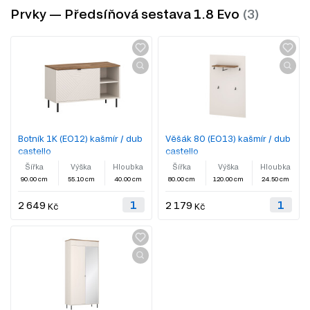
Prvky — Předsíňová sestava 1.8 Evo
Botník 1K (EO12) kašmír / dub
Věšák 80 (EO13) kašmír / dub
castello
castello
Šířka
Výška
Hloubka
Šířka
Výška
Hloubka
90.00 cm
55.10 cm
40.00 cm
80.00 cm
120.00 cm
24.50 cm
2 649
2 179
Kč
Kč