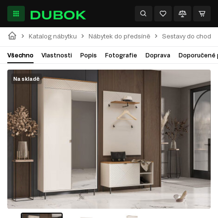
Katalog nábytku
Nábytek do předsíně
Sestavy do chodby
Všechno
Vlastnosti
Popis
Fotografie
Doprava
Doporučené 
Na skladě