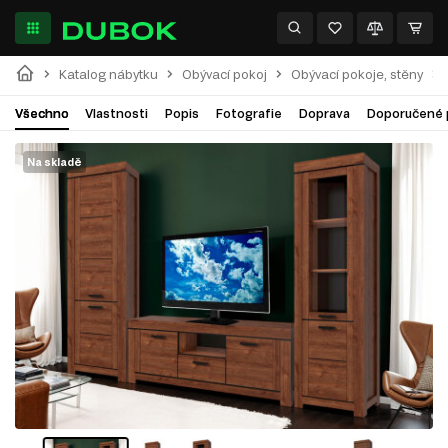
Katalog nábytku
Obývací pokoj
Obývací pokoje, stěny
Všechno
Vlastnosti
Popis
Fotografie
Doprava
Doporučené 
Na skladě