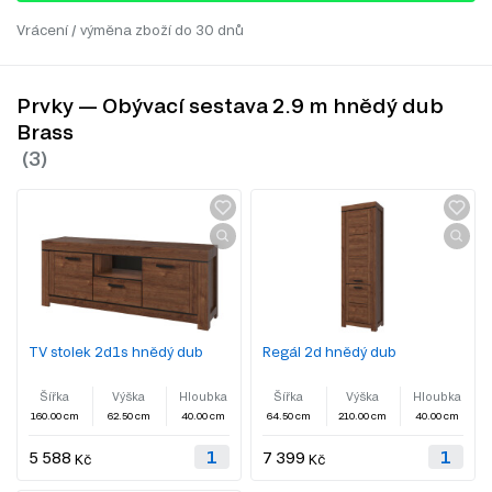
Vrácení / výměna zboží do 30 dnů
Prvky — Obývací sestava 2.9 m hnědý dub
Brass
TV stolek 2d1s hnědý dub
Regál 2d hnědý dub
Šířka
Výška
Hloubka
Šířka
Výška
Hloubka
160.00 cm
62.50 cm
40.00 cm
64.50 cm
210.00 cm
40.00 cm
5 588
7 399
Kč
Kč