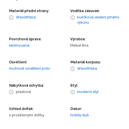
Materiál přední strany:
Vodítka zásuvek:
dřevotříska
kuličková vedení plného
výsuvu
Povrchová úprava:
Výrobce:
laminovaná
Mebel Bos
Osvětlení:
Materiál korpusu:
možnost osvětlení polic
dřevotříska
Nábytková úchytka:
Styl:
plastová
moderní styl
Vzhled dvířek:
Dekor:
s prosklenými dvířky
hnědý dub