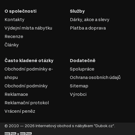
formaldehydu v souladu s ekologickými normami.
DTD je praktickým a ekonomickým řešením v nábytkářské
O společnosti
Služby
výrobě, které umožňuje vytvářet jak standardní, tak
Kontakty
Dárky, akce a slevy
jedinečné designové produkty.
Výdejní místa nábytku
Platba a doprava
Recenze
Články
Často kladené otázky
Dodatečně
Obchodní podmínky e-
Spolupráce
shopu
Ochrana osobních údajů
Obchodní podmínky
Sitemap
Reklamace
Výrobci
Reklamační protokol
Vrácení peněz
KULIČKOVÁ VEDENÍ PLNÉHO
VÝSUVU
© 2010 — 2026 Internetový obchod s nábytkem "Dubok.cz".