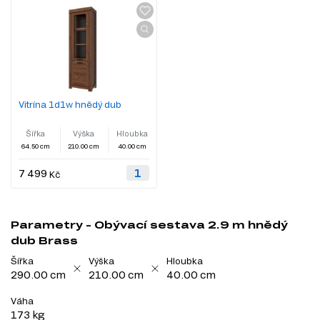
Vitrína 1d1w hnědý dub
Šířka
Výška
Hloubka
64.50 cm
210.00 cm
40.00 cm
7 499
Kč
Parametry - Obývací sestava 2.9 m hnědý
dub Brass
Šířka
Výška
Hloubka
290.00 cm
210.00 cm
40.00 cm
Váha
173 kg