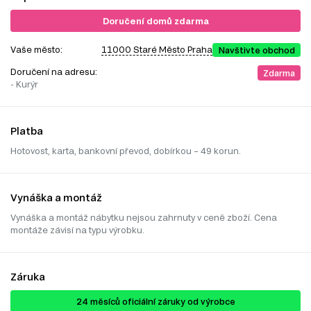
Doručení domů zdarma
Vaše město:
11000 Staré Město Praha
Navštivte obchod
Doručení na adresu:
Zdarma
- Kurýr
Platba
Hotovost, karta, bankovní převod, dobírkou – 49 korun.
Vynáška a montáž
Vynáška a montáž nábytku nejsou zahrnuty v ceně zboží. Cena
montáže závisí na typu výrobku.
Záruka
24 ​​​​měsíců oficiální záruky od výrobce