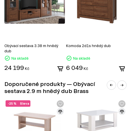
Tento produkt je součástí modulového systému Brass,
který zahrnuje celkem 13 produktů. Můžete si vybrat zboží
různých kategorií, které zahrnují:
TV stolky
Komody
Konferenční stolky
Obývací sestava 3.38 m hnědý
Komoda 2d1s hnědý dub
K
Jídelní stoly
dub
Šatní skříň
Úložný prostor
Na skladě
Na skladě
Nástěnné police a skříňky
24 199
6 049
7
Kancelářské stoly
Kč
Kč
Doporučené produkty — Obývací
sestava 2.9 m hnědý dub Brass
-25 %
Sleva