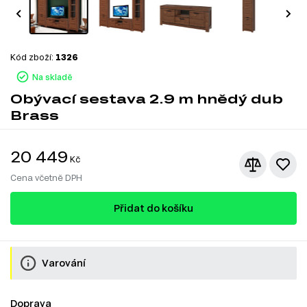
Kód zboží:
1326
Na skladě
Obývací sestava 2.9 m hnědý dub
Brass
20 449
Kč
Cena včetně DPH
Přidat do košíku
Varování
Doprava