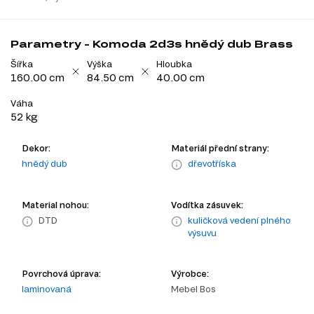
Parametry - Komoda 2d3s hnědý dub Brass
Šířka
Výška
Hloubka
160.00 cm
84.50 cm
40.00 cm
Váha
52 kg
Dekor:
Materiál přední strany:
hnědý dub
dřevotříska
Material nohou:
Vodítka zásuvek:
DTD
kuličková vedení plného
výsuvu
Povrchová úprava:
Výrobce:
laminovaná
Mebel Bos