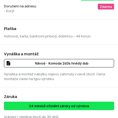
Doručení na adresu:
Zdarma
- Kurýr
Platba
Hotovost, karta, bankovní převod, dobírkou – 49 korun.
Vynáška a montáž
Návod - Komoda 2d3s hnědý dub
Vynáška a montáž nábytku nejsou zahrnuty v ceně zboží. Cena
montáže závisí na typu výrobku.
Záruka
24 ​​​​měsíců oficiální záruky od výrobce
Vrácení / výměna zboží do 30 dnů