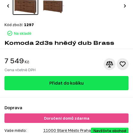
Kód zboží:
1297
Na skladě
Komoda 2d3s hnědý dub Brass
7 549
Kč
Cena včetně DPH
Přidat do košíku
Doprava
Doručení domů zdarma
Vaše město:
11000 Staré Město Praha
Navštivte obchod