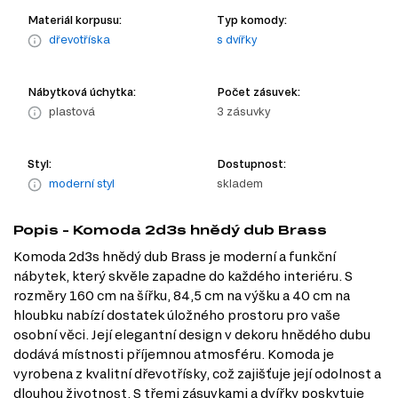
Materiál korpusu:
Typ komody:
dřevotříska
s dvířky
Nábytková úchytka:
Počet zásuvek:
plastová
3 zásuvky
Styl:
Dostupnost:
moderní styl
skladem
Popis - Komoda 2d3s hnědý dub Brass
Komoda 2d3s hnědý dub Brass je moderní a funkční
nábytek, který skvěle zapadne do každého interiéru. S
rozměry 160 cm na šířku, 84,5 cm na výšku a 40 cm na
hloubku nabízí dostatek úložného prostoru pro vaše
osobní věci. Její elegantní design v dekoru hnědého dubu
dodává místnosti příjemnou atmosféru. Komoda je
vyrobena z kvalitní dřevotřísky, což zajišťuje její odolnost a
dlouhou životnost. S třemi zásuvkami a dvířky poskytuje