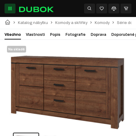
Katalog nábytku
Komody a skříňky
Komody
Série do 
Všechno
Vlastnosti
Popis
Fotografie
Doprava
Doporučené 
Na skladě