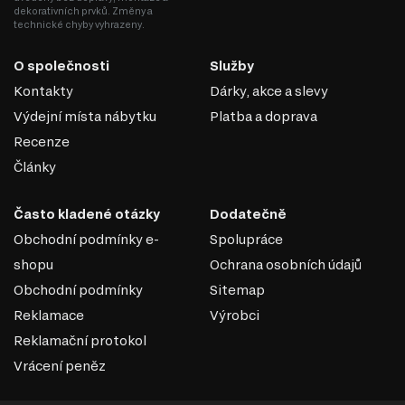
dekorativních prvků. Změny a
DTD je praktickým a ekonomickým řešením v nábytkářské
technické chyby vyhrazeny.
výrobě, které umožňuje vytvářet jak standardní, tak
jedinečné designové produkty.
O společnosti
Služby
Kontakty
Dárky, akce a slevy
Výdejní místa nábytku
Platba a doprava
Recenze
Články
Často kladené otázky
Dodatečně
Obchodní podmínky e-
Spolupráce
shopu
Ochrana osobních údajů
Obchodní podmínky
Sitemap
Reklamace
Výrobci
Reklamační protokol
KULIČKOVÁ VEDENÍ PLNÉHO
Vrácení peněz
VÝSUVU