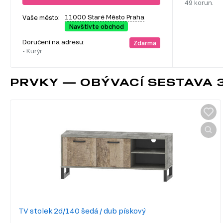
49 korun.
11000 Staré Město Praha
Vaše město:
Navštivte obchod
Doručení na adresu:
Zdarma
- Kurýr
PRVKY — OBÝVACÍ SESTAVA 3
TV stolek 2d/140 šedá / dub pískový