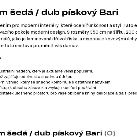
 m šedá / dub pískový Bari
šením pro moderní interiéry, které ocení funkčnost a styl. Tato 
vacího pokoje moderní design. S rozměry 350 cm na šířku, 200 c
riálů, jako je laminovaná dřevotříska, a disponuje kovovými úchy
ůže tato sestava proměnit váš domov.
y
triální nádech, který je aktuálně velmi populární.
ož zajišťuje odolnost a snadnou údržbu.
erní vzhled, který se snadno kombinuje s ostatním nábytkem.
řístup k obsahu zásuvek a zvyšuje komfort používání.
dostatek úložného prostoru pro vaše oblíbené knihy, dekorace a další pře
cm
0 cm
cm
m šedá / dub pískový Bari
(0)
44.50 cm