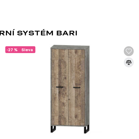
kládá z 11 různých produktů. Z této série si můžete vybrat zbo
RNÍ SYSTÉM BARI
-27 %
Sleva
LOFT
Moderní směr, který je ideální pro studio
zahrnuje volné uspořádání, bez příček, př
může být použit v jakékoli místnosti zdobe
eklekticismu a kreativitě a závisí na vašic
dodržovat určité zásady:
vysoký strop a prostorná okna; interiér připomí
přítomnost "holých" konstrukčních prvků (potrubí