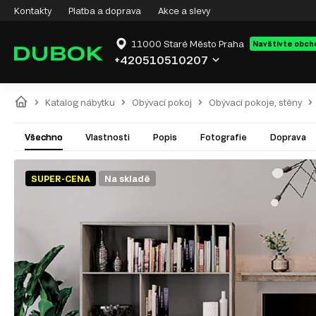
Kontakty
Platba a doprava
Akce a slevy
11000 Staré Město Praha
Navštivte obch
+420510510207
Katalog nábytku
Obývací pokoj
Obývací pokoje, stěny
Všechno
Vlastnosti
Popis
Fotografie
Doprava
SUPER-CENA
Na skladě