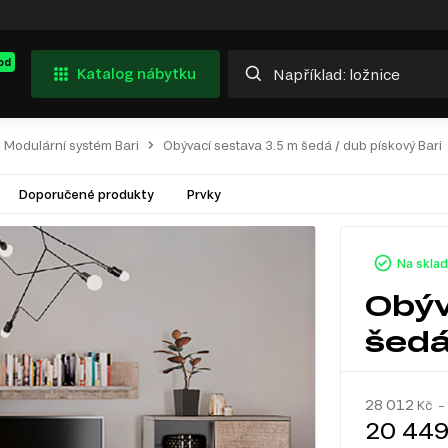
od
Katalog nábytku
Modulární systém Bari
Obývací sestava 3.5 m šedá / dub pískový Bari
Doporučené produkty
Prvky
Na skla
Obýv
šedá
28 012
Kč –
20 44