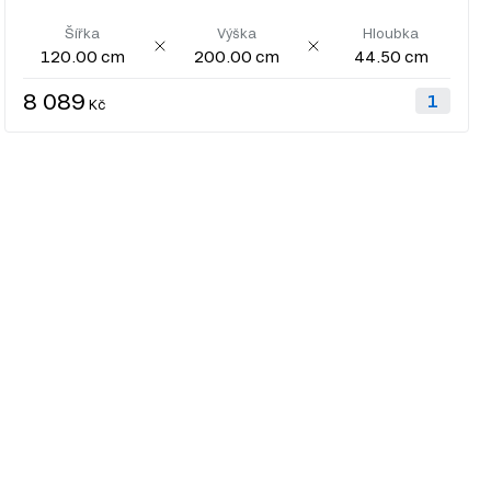
Šířka
Výška
Hloubka
120.00 cm
200.00 cm
44.50 cm
8 089
Kč