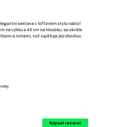
elegantní sestava v loftovém stylu nabízí
m na výšku a 45 cm na hloubku, se skvěle
tkami a nohami, což zajišťuje její dlouhou
dměty.
Napsat recenzi