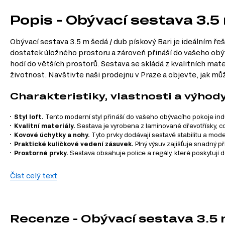
Popis - Obývací sestava 3.5
Obývací sestava 3.5 m šedá / dub pískový Bari je ideálním ře
dostatek úložného prostoru a zároveň přináší do vašeho obý
hodí do větších prostorů. Sestava se skládá z kvalitních mate
životnost. Navštivte naši prodejnu v Praze a objevte, jak m
Charakteristiky, vlastnosti a výhod
Styl loft.
Tento moderní styl přináší do vašeho obývacího pokoje indus
Kvalitní materiály.
Sestava je vyrobena z laminované dřevotřísky, c
Kovové úchytky a nohy.
Tyto prvky dodávají sestavě stabilitu a mod
Praktické kuličkové vedení zásuvek.
Plný výsuv zajišťuje snadný p
Prostorné prvky.
Sestava obsahuje police a regály, které poskytují 
Informace o sestavě
Číst celý text
Police 140 šedá / dub pískový Bari – 140.00 cm x 28.00 cm x 22.00 
Regál 1d2s šedá / dub pískový Bari – 120.00 cm x 200.00 cm x 44.5
Regál 2d1s šedá / dub pískový Bari – 90.00 cm x 134.00 cm x 44.50 
Recenze - Obývací sestava 3.5 
TV stolek 2d/140 šedá / dub pískový Bari – 140.00 cm x 57.00 cm x 