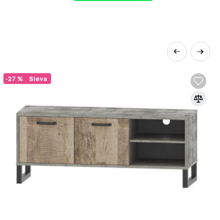
ží různých kategorií:
-27 %
Sleva
vé byty nebo jednopokojové byty. Loft styl
ipomínající byty v podkroví. Navzdory tomu
ním v tomto stylu. Styl je založen na
h originálních nápadech, přesto je třeba
ná atmosféru průmyslové výroby nebo tovární dílny;
, ventilace, dřevěné trámy, schody atd.),