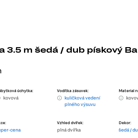
 3.5 m šedá / dub pískový Ba
m
bytková úchytka:
Vodítka zásuvek:
Material 
kovová
kuličková vedení
kovo
plného výsuvu
ce:
Vzhled dvířek:
Dekor:
uper-cena
plná dvířka
šedá / d