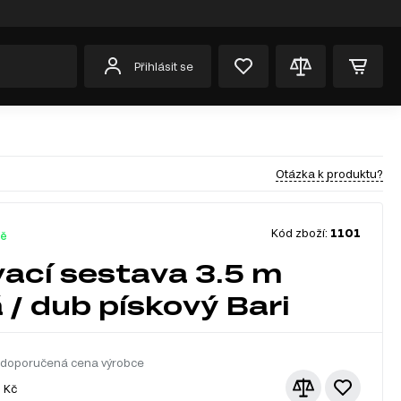
Přihlásit se
Otázka k produktu?
Kód zboží:
1101
dě
ací sestava 3.5 m
 / dub pískový Bari
 doporučená cena výrobce
9
Kč