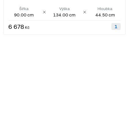
Šířka
Výška
Hloubka
90.00 cm
134.00 cm
44.50 cm
6 678
Kč