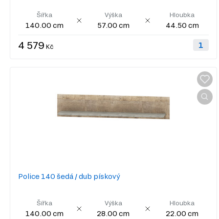
Šířka
Výška
Hloubka
140.00 cm
57.00 cm
44.50 cm
4 579
Kč
Police 140 šedá / dub pískový
Šířka
Výška
Hloubka
140.00 cm
28.00 cm
22.00 cm