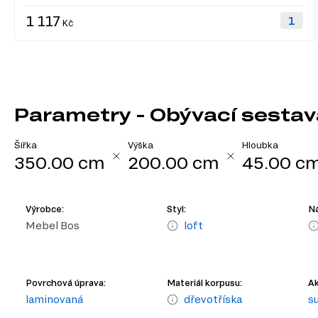
1 117
Kč
Parametry - Obývací sestava
Šířka
Výška
Hloubka
350.00 cm
200.00 cm
45.00 c
Výrobce:
Styl:
Ná
Mebel Bos
loft
Povrchová úprava:
Materiál korpusu:
Ak
laminovaná
dřevotříska
s