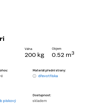
ri
Objem
Váha
3
200 kg
0.52 m
nohou:
Materiál přední strany:
vé
dřevotříska
Dostupnost:
ub pískový
skladem