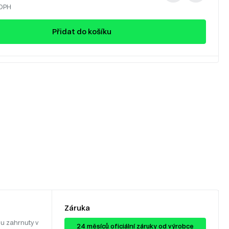
 DPH
Přidat do košíku
Záruka
u zahrnuty v
24 ​​​​měsíců oficiální záruky od výrobce