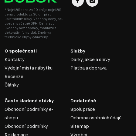
čalouněným nábytkem jsou oblíbená bezrámová křesla a pohovky
z palet;
* Nejnižší cena za 30 dní je nejnižší
cena produktu za 30 dní před
nejčastěji se používají průmyslové odstíny černé, hnědé, které
uplatněním slevy. Všechny ceny jsou
mohou kontrastovat s bílou a šedou; buďte opatrní s jasnými
uvedeny včetně DPH. Ceny jsou
barvami, výjimkou může být několik dekoračních prvků;
uvedeny bez dopravy, montáže a
výzdoba a doplňky by měly být neobvyklé, odpovídat barevnému
dekorativních prvků. Změny a
provedení a bohémskému charakteru: reklamní plakáty, filmové
technické chyby vyhrazeny.
plakáty, různé abstrakce a malby, městské detaily, industriální
základy, vyhněte se použití ozdob a krajek;
O společnosti
Služby
osvětlení je co nejpřirozenější; lampy by měly být rozmístěny po
celém obvodu místnosti; nejcharakterističtějšími světly loftu jsou
Kontakty
Dárky, akce a slevy
závěsné lustry, reflektory pro vytvoření studiového efektu, lokální
Výdejní místa nábytku
Platba a doprava
osvětlení podle typu kolejnicových systémů, pouliční osvětlení,
lustry s otevřenými kazetami.
Recenze
Články
Často kladené otázky
Dodatečně
Obchodní podmínky e-
Spolupráce
shopu
Ochrana osobních údajů
Obchodní podmínky
Sitemap
Reklamace
Výrobci