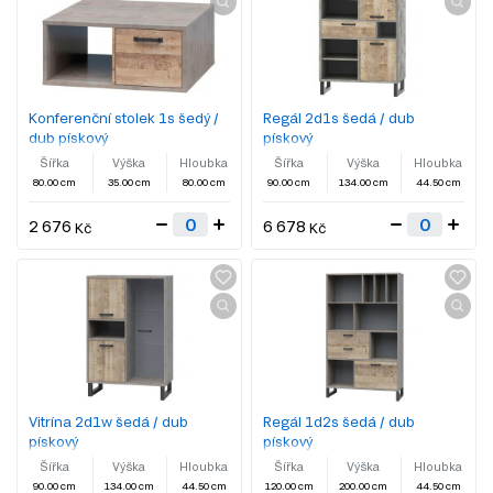
Konferenční stolek 1s šedý /
Regál 2d1s šedá / dub
dub pískový
pískový
Šířka
Výška
Hloubka
Šířka
Výška
Hloubka
80.00 cm
35.00 cm
80.00 cm
90.00 cm
134.00 cm
44.50 cm
2 676
6 678
Kč
Kč
Vitrína 2d1w šedá / dub
Regál 1d2s šedá / dub
pískový
pískový
Šířka
Výška
Hloubka
Šířka
Výška
Hloubka
90.00 cm
134.00 cm
44.50 cm
120.00 cm
200.00 cm
44.50 cm