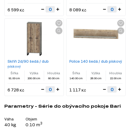
6 599
8 089
Kč
Kč
Skříň 2d/90 šedá / dub
Police 140 šedá / dub pískový
pískový
Šířka
Výška
Hloubka
Šířka
Výška
Hloubka
91.00 cm
200.00 cm
60.00 cm
140.00 cm
28.00 cm
22.00 cm
6 728
1 117
Kč
Kč
Parametry - Série do obývacího pokoje Bari
Váha
Objem
3
40 kg
0.10 m