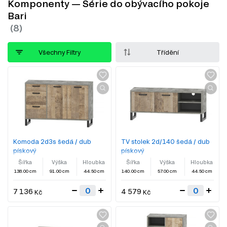
Komponenty — Série do obývacího pokoje
Bari
Všechny Filtry
Třídění
Komoda 2d3s šedá / dub
TV stolek 2d/140 šedá / dub
pískový
pískový
Šířka
Výška
Hloubka
Šířka
Výška
Hloubka
138.00 cm
91.00 cm
44.50 cm
140.00 cm
57.00 cm
44.50 cm
7 136
4 579
Kč
Kč