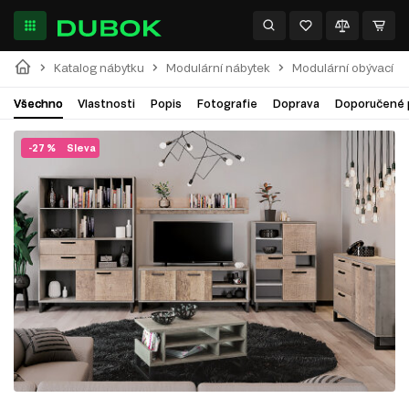
Katalog nábytku
Modulární nábytek
Modulární obývací p
Všechno
Vlastnosti
Popis
Fotografie
Doprava
Doporučené 
-27 %
Sleva