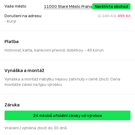
Vaše město:
11000 Staré Město Praha
Navštivte obchod
Doručení na adresu:
(1 186 Kč)
499 Kč
- Kurýr
Platba
Hotovost, karta, bankovní převod, dobírkou – 49 korun.
Vynáška a montáž
Vynáška a montáž nábytku nejsou zahrnuty v ceně zboží. Cena
montáže závisí na typu výrobku.
Záruka
24 ​​​​měsíců oficiální záruky od výrobce
Vrácení / výměna zboží do 30 dnů