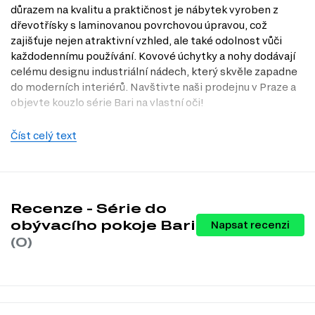
důrazem na kvalitu a praktičnost je nábytek vyroben z
dřevotřísky s laminovanou povrchovou úpravou, což
zajišťuje nejen atraktivní vzhled, ale také odolnost vůči
každodennímu používání. Kovové úchytky a nohy dodávají
celému designu industriální nádech, který skvěle zapadne
do moderních interiérů. Navštivte naši prodejnu v Praze a
objevte kouzlo série Bari na vlastní oči!
Charakteristiky, vlastnosti a výhody
Číst celý text
Styl loft.
Tento styl přináší do vašeho domova jedinečnou
atmosféru, která kombinuje eleganci s industriálním nádechem.
Kovové úchytky.
Moderní a odolné úchytky zajišťují snadnou
manipulaci a přidávají na atraktivitě celého nábytku.
Kovové nohy.
Stabilní a pevná konstrukce zaručuje dlouhou
Recenze - Série do
životnost a podporuje celkovou robustnost nábytku.
obývacího pokoje Bari
Napsat recenzi
Dřevotříska s laminovanou povrchovou úpravou.
Tento materiál
(0)
je nejen esteticky příjemný, ale také snadno udržovatelný a odolný
vůči poškrábání a vlhkosti.
Informace o sérii nábytku
Série Bari je modulovým systémem, který se skládá z 11