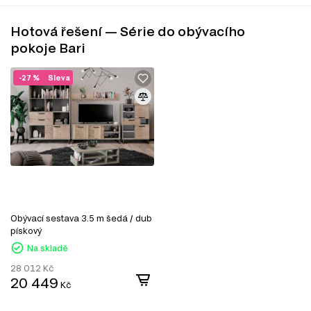
Hotová řešení — Série do obývacího
pokoje Bari
-27 %
Sleva
Obývací sestava 3.5 m šedá / dub
pískový
Na skladě
28 012
Kč
20 449
Kč