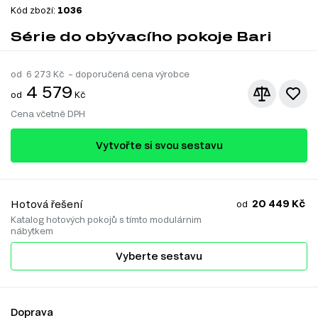
Kód zboží:
1036
Série do obývacího pokoje Bari
od
6 273
Kč – doporučená cena výrobce
4 579
od
Kč
Cena včetně DPH
Vytvořte si svou sestavu
20 449 Kč
Hotová řešení
od
Katalog hotových pokojů s tímto modulárnim
nábytkem
Vyberte sestavu
Doprava