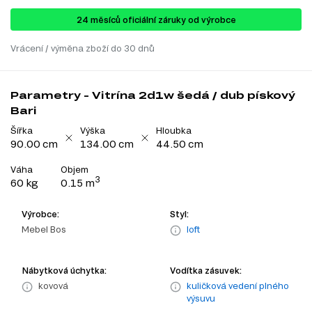
24 ​​​​měsíců oficiální záruky od výrobce
Vrácení / výměna zboží do 30 dnů
Parametry - Vitrína 2d1w šedá / dub pískový
Bari
Šířka
Výška
Hloubka
90.00 cm
134.00 cm
44.50 cm
Váha
Objem
3
60 kg
0.15 m
Výrobce:
Styl:
Mebel Bos
loft
Nábytková úchytka:
Vodítka zásuvek:
kovová
kuličková vedení plného
výsuvu