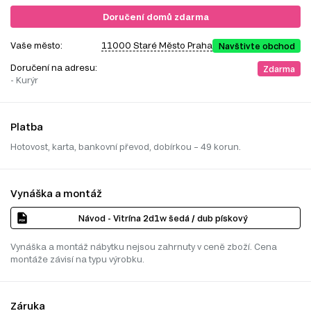
Doručení domů zdarma
Vaše město:
11000 Staré Město Praha
Navštivte obchod
Doručení na adresu:
Zdarma
- Kurýr
Platba
Hotovost, karta, bankovní převod, dobírkou – 49 korun.
Vynáška a montáž
Návod - Vitrína 2d1w šedá / dub pískový
Vynáška a montáž nábytku nejsou zahrnuty v ceně zboží. Cena
montáže závisí na typu výrobku.
Záruka