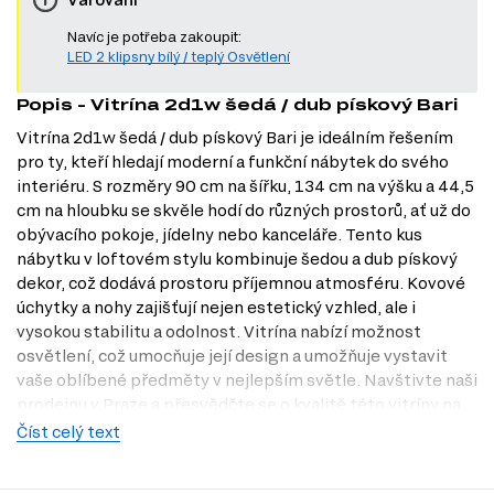
Navíc je potřeba zakoupit:
LED 2 klipsny bílý / teplý Osvětlení
Popis - Vitrína 2d1w šedá / dub pískový Bari
Vitrína 2d1w šedá / dub pískový Bari je ideálním řešením
pro ty, kteří hledají moderní a funkční nábytek do svého
interiéru. S rozměry 90 cm na šířku, 134 cm na výšku a 44,5
cm na hloubku se skvěle hodí do různých prostorů, ať už do
obývacího pokoje, jídelny nebo kanceláře. Tento kus
nábytku v loftovém stylu kombinuje šedou a dub pískový
dekor, což dodává prostoru příjemnou atmosféru. Kovové
úchytky a nohy zajišťují nejen estetický vzhled, ale i
vysokou stabilitu a odolnost. Vitrína nabízí možnost
osvětlení, což umocňuje její design a umožňuje vystavit
vaše oblíbené předměty v nejlepším světle. Navštivte naši
prodejnu v Praze a přesvědčte se o kvalitě této vitríny na
vlastní oči.
Číst celý text
Charakteristiky, vlastnosti a výhody