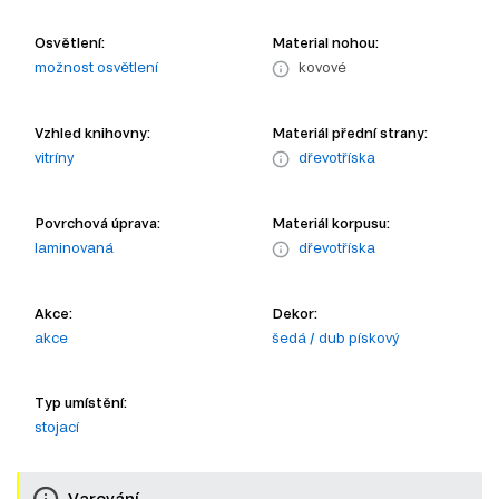
Osvětlení:
Material nohou:
možnost osvětlení
kovové
Vzhled knihovny:
Materiál přední strany:
vitríny
dřevotříska
Povrchová úprava:
Materiál korpusu:
laminovaná
dřevotříska
Akce:
Dekor:
akce
šedá / dub pískový
Typ umístění:
stojací
Varování