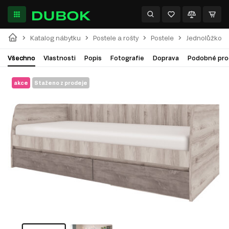
Katalog nábytku
Postele a rošty
Postele
Jednolůžkové
Všechno
Vlastnosti
Popis
Fotografie
Doprava
Podobné pro
akce
Staženo z prodeje