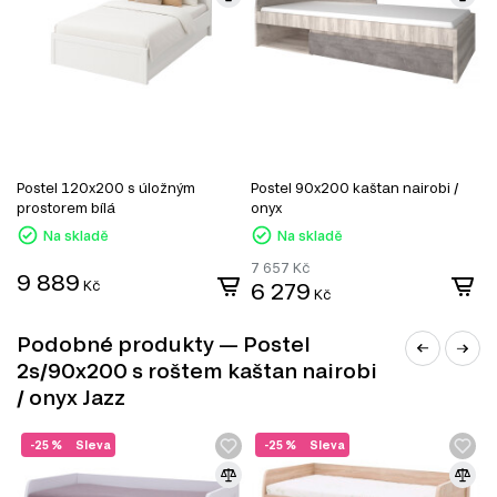
Jídelní stoly
Jednolůžková postel
Manželské postele
Šatní skříň
Úložný prostor
Noční stolky
Nástěnné police a skříňky
Kancelářské stoly
Postel 120x200 s úložným
Postel 90x200 kaštan nairobi /
P
prostorem bílá
onyx
p
Na skladě
Na skladě
7 657
Kč
9 889
Kč
6 279
Kč
Podobné produkty — Postel
2s/90x200 s roštem kaštan nairobi
/ onyx Jazz
-25 %
Sleva
-25 %
Sleva
DŘEVOTŘÍSKA