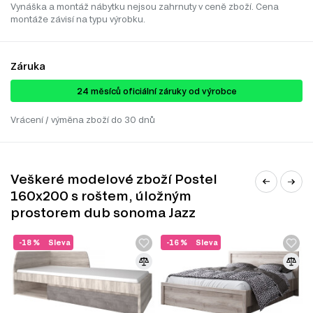
Vynáška a montáž nábytku nejsou zahrnuty v ceně zboží. Cena
montáže závisí na typu výrobku.
Záruka
24 ​​​​měsíců oficiální záruky od výrobce
Vrácení / výměna zboží do 30 dnů
Veškeré modelové zboží Postel
160x200 s roštem, úložným
prostorem dub sonoma Jazz
-18 %
Sleva
-16 %
Sleva