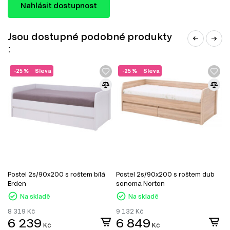
Nahlásit dostupnost
Jsou dostupné podobné produkty
:
-25 %
Sleva
-25 %
Sleva
Postel 2s/90x200 s roštem bílá
Postel 2s/90x200 s roštem dub
P
Erden
sonoma Norton
m
F
Na skladě
Na skladě
8 319
Kč
9 132
Kč
6 239
6 849
Kč
Kč