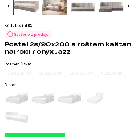
Kód zboží:
431
Staženo z prodeje
Postel 2s/90x200 s roštem kaštan
nairobi / onyx Jazz
Rozměr lůžka:
140x200 cm
160x200 cm
120x200 cm
90x200 cm
Dekor: