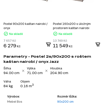
Postel 90x200 kaštan nairobi /
Postel 160x200 s úložným
P
onyx
prostorem kaštan nairobi
p
Na skladě
Na skladě
7 657
Kč
13 749
Kč
6 279
11 549
Kč
Kč
Parametry - Postel 2s/90x200 s roštem
kaštan nairobi / onyx Jazz
Šířka
Výška
Hloubka
94.00 cm
71.00 cm
204.90 cm
Váha
Objem
3
84 kg
0.16 m
Výrobce:
Rozměr lůžka:
Mebel Bos
90x200 cm