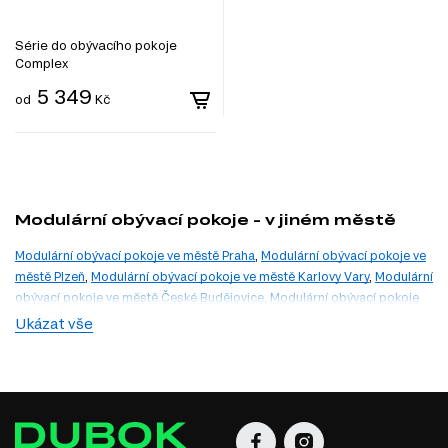
Série do obývacího pokoje
Complex
5 349
od
Kč
Modulární obývací pokoje - v jiném městě
Modulární obývací pokoje ve městě Praha
,
Modulární obývací pokoje ve
městě Plzeň
,
Modulární obývací pokoje ve městě Karlovy Vary
,
Modulární
obývací pokoje ve městě České Budějovice
,
Modulární obývací pokoje
ve městě Ústí nad Labem
,
Modulární obývací pokoje ve městě Liberec
,
Ukázat vše
Modulární obývací pokoje ve městě Hradec Králové
,
Modulární obývací
pokoje ve městě Jihlava
,
Modulární obývací pokoje ve městě Brno
,
Modulární obývací pokoje ve městě Ostrava
,
Modulární obývací pokoje
ve městě Zlín
,
Modulární obývací pokoje ve městě Olomouc