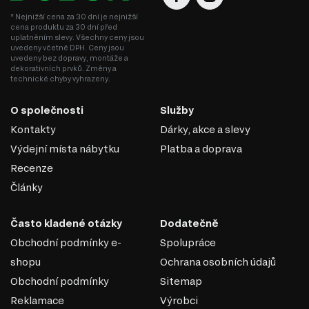
* Nejnižší cena za 30 dní je nejnižší
cena produktu za 30 dní před
uplatněním slevy. Všechny ceny jsou
uvedeny včetně DPH. Ceny jsou
uvedeny bez dopravy, montáže a
dekorativních prvků. Změny a
technické chyby vyhrazeny.
O společnosti
Služby
Kontakty
Dárky, akce a slevy
Výdejní místa nábytku
Platba a doprava
Recenze
Články
Často kladené otázky
Dodatečně
Obchodní podmínky e-
Spolupráce
shopu
Ochrana osobních údajů
Obchodní podmínky
Sitemap
Reklamace
Výrobci