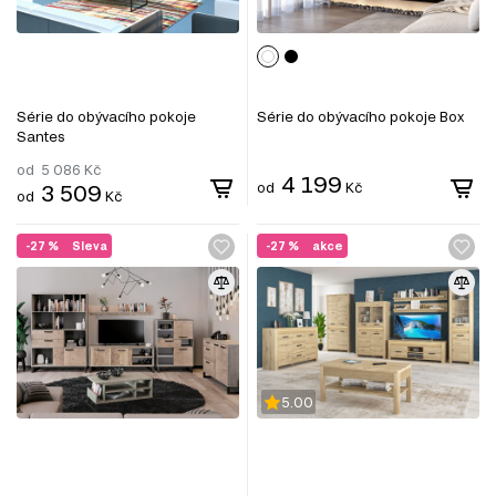
Série do obývacího pokoje
Série do obývacího pokoje Box
Santes
od
5 086
Kč
4 199
3 509
od
Kč
od
Kč
-27 %
Sleva
-27 %
akce
5.00