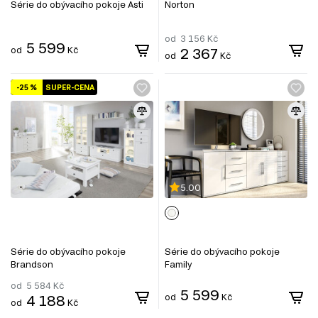
Série do obývacího pokoje Asti
Norton
od
3 156
Kč
5 599
od
Kč
2 367
od
Kč
-25 %
SUPER-CENA
5.00
Série do obývacího pokoje
Série do obývacího pokoje
Brandson
Family
od
5 584
Kč
5 599
4 188
od
Kč
od
Kč