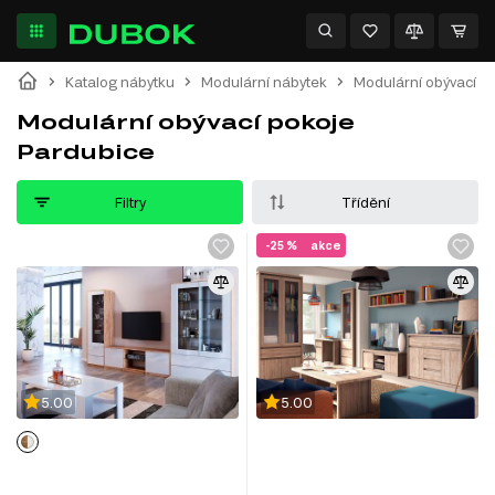
Katalog nábytku
Modulární nábytek
Modulární obývací p
Modulární obývací pokoje
Pardubice
Filtry
Třídění
-25 %
akce
5.00
5.00