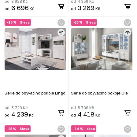
od
8 928
Kč
od
4 359
Kč
6 696
3 269
od
Kč
od
Kč
-26 %
Sleva
-23 %
Sleva
Série do obývacího pokoje Lingo
Série do obývacího pokoje Ole
od
5 728
Kč
od
5 738
Kč
4 239
4 418
od
Kč
od
Kč
-25 %
Sleva
-14 %
akce