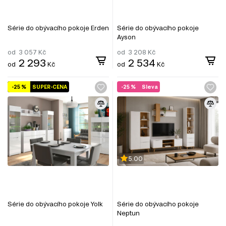
Série do obývacího pokoje Erden
Série do obývacího pokoje
Ayson
od
3 057
Kč
od
3 208
Kč
2 293
2 534
od
Kč
od
Kč
-25 %
SUPER-CENA
-25 %
Sleva
5.00
Série do obývacího pokoje Yolk
Série do obývacího pokoje
Neptun