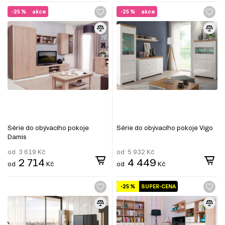
-25 %
akce
-25 %
akce
Série do obývacího pokoje
Série do obývacího pokoje Vigo
Damis
od
3 619
Kč
od
5 932
Kč
2 714
4 449
od
Kč
od
Kč
-25 %
SUPER-CENA