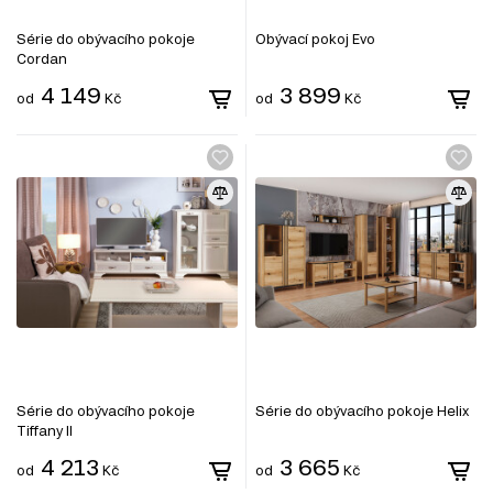
Série do obývacího pokoje
Obývací pokoj Evo
Cordan
4 149
3 899
od
Kč
od
Kč
Série do obývacího pokoje
Série do obývacího pokoje Helix
Tiffany II
4 213
3 665
od
Kč
od
Kč