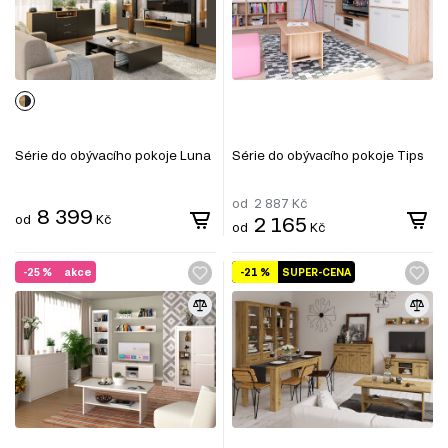
Série do obývacího pokoje Luna
Série do obývacího pokoje Tips
od
2 887
Kč
8 399
od
Kč
2 165
od
Kč
-25 %
akce
-21 %
SUPER-CENA