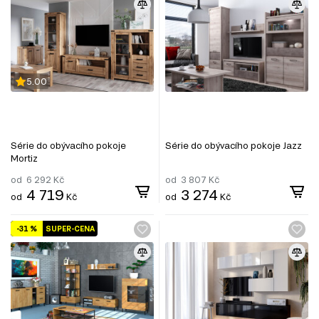
5.00
Série do obývacího pokoje
Série do obývacího pokoje Jazz
Mortiz
od
6 292
Kč
od
3 807
Kč
4 719
3 274
od
Kč
od
Kč
-31 %
SUPER-CENA