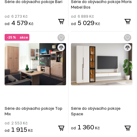
Série do obývacího pokoje Bari
Série do obývacího pokoje Moris
Mebel Bos
od
6 273
Kč
od
6 889
Kč
4 579
5 029
od
Kč
od
Kč
-25 %
akce
Série do obývacího pokoje Top
Série do obývacího pokoje
Mix
Space
od
2 553
Kč
1 360
1 915
od
Kč
od
Kč