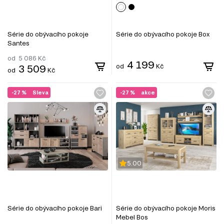
Série do obývacího pokoje
Série do obývacího pokoje Box
Santes
od
5 086
Kč
4 199
3 509
od
Kč
od
Kč
-27 %
Sleva
-27 %
akce
5.00
Série do obývacího pokoje Bari
Série do obývacího pokoje Moris
Mebel Bos