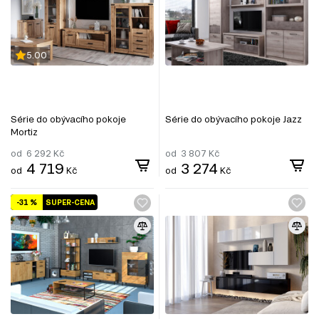
5.00
Série do obývacího pokoje
Série do obývacího pokoje Jazz
Mortiz
od
6 292
Kč
od
3 807
Kč
4 719
3 274
od
Kč
od
Kč
-31 %
SUPER-CENA