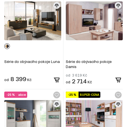
Série do obývacího pokoje Luna
Série do obývacího pokoje
Damis
od
3 619
Kč
8 399
od
Kč
2 714
od
Kč
-25 %
akce
-25 %
SUPER-CENA