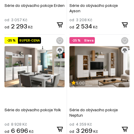
Série do obývacího pokoje Erden
Série do obývacího pokoje
Ayson
od
3 057
Kč
od
3 208
Kč
2 293
2 534
od
Kč
od
Kč
-25 %
SUPER-CENA
-25 %
Sleva
5.00
Série do obývacího pokoje Yolk
Série do obývacího pokoje
Neptun
od
8 928
Kč
od
4 359
Kč
6 696
3 269
od
Kč
od
Kč