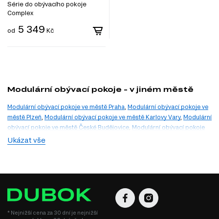
Série do obývacího pokoje
Complex
5 349
od
Kč
Modulární obývací pokoje - v jiném městě
Modulární obývací pokoje ve městě Praha
,
Modulární obývací pokoje ve
městě Plzeň
,
Modulární obývací pokoje ve městě Karlovy Vary
,
Modulární
obývací pokoje ve městě České Budějovice
,
Modulární obývací pokoje
ve městě Ústí nad Labem
,
Modulární obývací pokoje ve městě Hradec
Ukázat vše
Králové
,
Modulární obývací pokoje ve městě Pardubice
,
Modulární
obývací pokoje ve městě Jihlava
,
Modulární obývací pokoje ve městě
Brno
,
Modulární obývací pokoje ve městě Ostrava
,
Modulární obývací
pokoje ve městě Zlín
,
Modulární obývací pokoje ve městě Olomouc
* Nejnižší cena za 30 dní je nejnižší