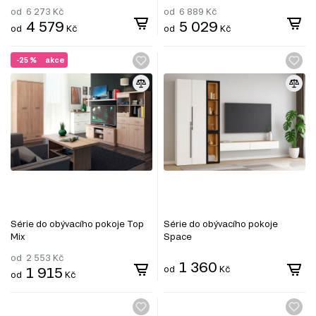
od
6 273
Kč
od
6 889
Kč
4 579
5 029
od
Kč
od
Kč
-25 %
akce
Série do obývacího pokoje Top
Série do obývacího pokoje
Mix
Space
od
2 553
Kč
1 360
1 915
od
Kč
od
Kč