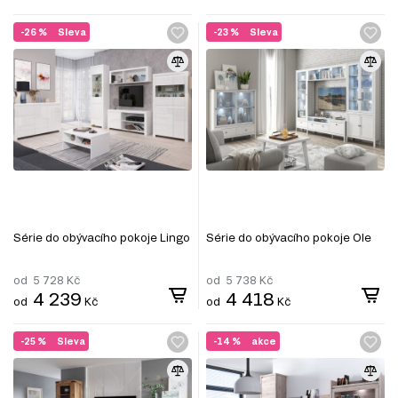
-26 %
Sleva
-23 %
Sleva
Série do obývacího pokoje Lingo
Série do obývacího pokoje Ole
od
5 728
Kč
od
5 738
Kč
4 239
4 418
od
Kč
od
Kč
-25 %
Sleva
-14 %
akce