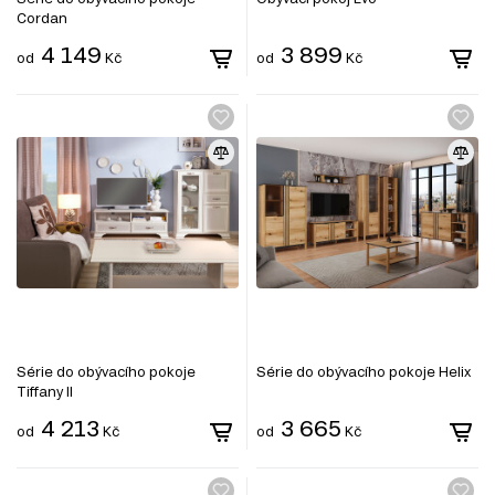
Cordan
4 149
3 899
od
Kč
od
Kč
Série do obývacího pokoje
Série do obývacího pokoje Helix
Tiffany II
4 213
3 665
od
Kč
od
Kč