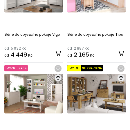
Série do obývacího pokoje Vigo
Série do obývacího pokoje Tips
od
5 932
Kč
od
2 887
Kč
4 449
2 165
od
Kč
od
Kč
-25 %
akce
-21 %
SUPER-CENA