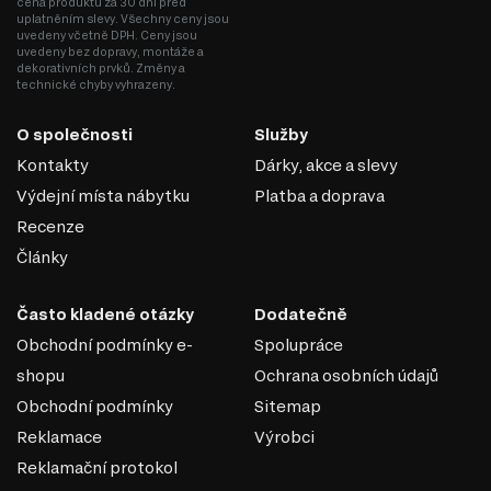
cena produktu za 30 dní před
uplatněním slevy. Všechny ceny jsou
uvedeny včetně DPH. Ceny jsou
uvedeny bez dopravy, montáže a
dekorativních prvků. Změny a
technické chyby vyhrazeny.
O společnosti
Služby
Kontakty
Dárky, akce a slevy
Výdejní místa nábytku
Platba a doprava
Recenze
Články
Často kladené otázky
Dodatečně
Obchodní podmínky e-
Spolupráce
shopu
Ochrana osobních údajů
Obchodní podmínky
Sitemap
Reklamace
Výrobci
Reklamační protokol