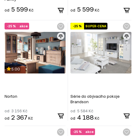
5 599
5 599
od
Kč
od
Kč
-25 %
akce
-25 %
SUPER-CENA
5.00
Norton
Série do obývacího pokoje
Brandson
od
3 156
Kč
od
5 584
Kč
2 367
4 188
od
Kč
od
Kč
-25 %
akce