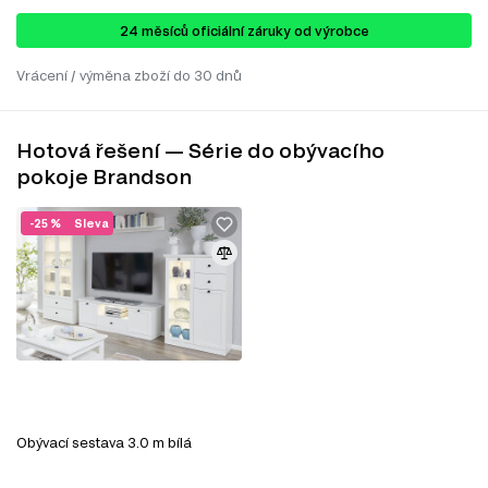
24 ​​​​měsíců oficiální záruky od výrobce
Vrácení / výměna zboží do 30 dnů
Hotová řešení — Série do obývacího
pokoje Brandson
-25 %
Sleva
Obývací sestava 3.0 m bílá