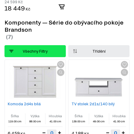
24 599
Kč
18 449
Kč
Komponenty — Série do obývacího pokoje
Brandson
Všechny Filtry
Třídění
Komoda 2d4s bílá
TV stolek 2d1s/140 bílý
Šířka
Výška
Hloubka
Šířka
Výška
Hloubka
119.00 cm
88.00 cm
41.00 cm
139.00 cm
49.00 cm
41.00 cm
6 459
4 188
Kč
Kč