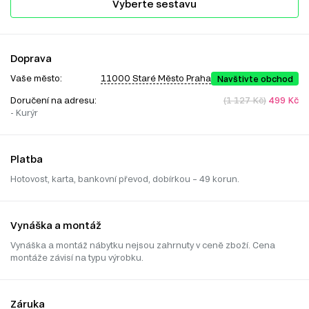
Vyberte sestavu
Doprava
Vaše město:
11000 Staré Město Praha
Navštivte obchod
Doručení na adresu:
(1 127 Kč)
499 Kč
- Kurýr
Platba
Hotovost, karta, bankovní převod, dobírkou – 49 korun.
Vynáška a montáž
Vynáška a montáž nábytku nejsou zahrnuty v ceně zboží. Cena
montáže závisí na typu výrobku.
Záruka