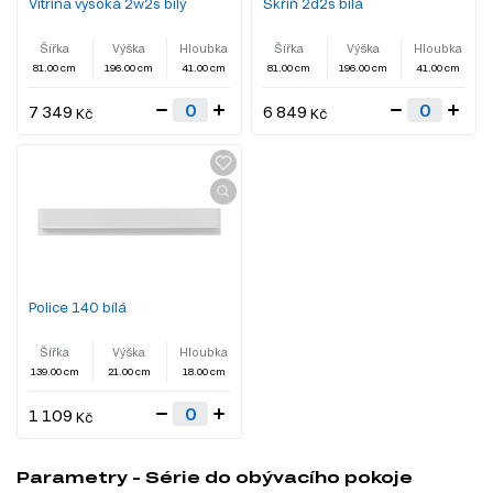
Vitrína vysoká 2w2s bílý
Skříň 2d2s bílá
Šířka
Výška
Hloubka
Šířka
Výška
Hloubka
81.00 cm
196.00 cm
41.00 cm
81.00 cm
196.00 cm
41.00 cm
7 349
6 849
Kč
Kč
Police 140 bílá
Šířka
Výška
Hloubka
139.00 cm
21.00 cm
18.00 cm
1 109
Kč
Parametry - Série do obývacího pokoje