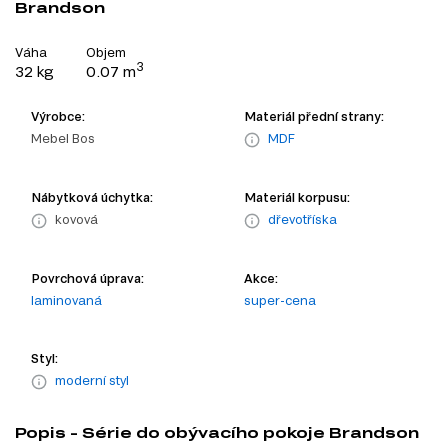
Brandson
Váha
Objem
3
32 kg
0.07 m
Výrobce:
Materiál přední strany:
Mebel Bos
MDF
Nábytková úchytka:
Materiál korpusu:
kovová
dřevotříska
Povrchová úprava:
Akce:
laminovaná
super-cena
Styl:
moderní styl
Popis - Série do obývacího pokoje Brandson