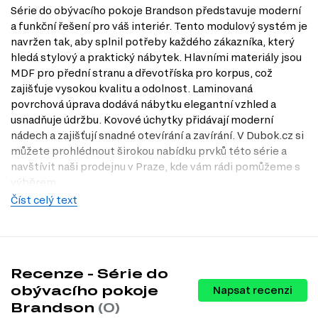
Série do obývacího pokoje Brandson představuje moderní
a funkční řešení pro váš interiér. Tento modulový systém je
navržen tak, aby splnil potřeby každého zákazníka, který
hledá stylový a praktický nábytek. Hlavními materiály jsou
MDF pro přední stranu a dřevotříska pro korpus, což
zajišťuje vysokou kvalitu a odolnost. Laminovaná
povrchová úprava dodává nábytku elegantní vzhled a
usnadňuje údržbu. Kovové úchytky přidávají moderní
nádech a zajišťují snadné otevírání a zavírání. V Dubok.cz si
můžete prohlédnout širokou nabídku prvků této série a
navštívit naši prodejnu v Praze, kde vám rádi pomůžeme s
výběrem.
Číst celý text
Charakteristiky, vlastnosti a výhody
Materiál přední strany.
MDF zajišťuje vysokou odolnost a
dlouhou životnost, což znamená, že si nábytek zachová svůj vzhled
i po letech používání.
Materiál korpusu.
Dřevotříska je lehká a stabilní, což usnadňuje
Recenze - Série do
manipulaci s nábytkem a jeho umístění v interiéru.
obývacího pokoje
Napsat recenzi
Povrchová úprava.
Laminovaná úprava chrání nábytek před
Brandson
(0)
poškrábáním a vlhkostí, což usnadňuje údržbu a zajišťuje dlouhou