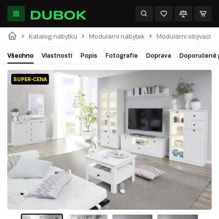
Katalog nábytku
Modulární nábytek
Modulární obývací p
Všechno
Vlastnosti
Popis
Fotografie
Doprava
Doporučené 
SUPER-CENA