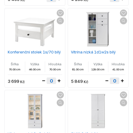
Konferenční stolek 1s/70 bílý
Vitrína nízká 1d1w2s bílý
Šířka
Výška
Hloubka
Šířka
Výška
Hloubka
70.00 cm
46.00 cm
70.00 cm
81.00 cm
129.00 cm
41.00 cm
3 699
5 849
Kč
Kč