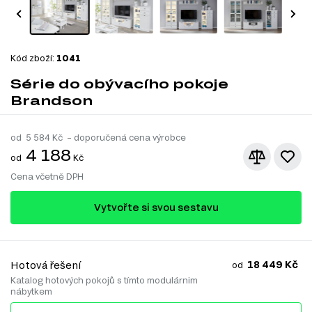
Kód zboží:
1041
Série do obývacího pokoje
Brandson
od
5 584
Kč – doporučená cena výrobce
4 188
od
Kč
Cena včetně DPH
Vytvořte si svou sestavu
18 449 Kč
Hotová řešení
od
Katalog hotových pokojů s tímto modulárnim
nábytkem