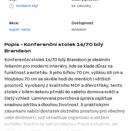
moderní styl
se zásuvky
Akce:
Dostupnost:
super-cena
skladem
Popis - Konferenční stolek 1s/70 bílý
Brandson
Konferenční stolek 1s/70 bílý Brandson je ideálním
řešením pro moderní interiéry, kde se klade důraz na
funkčnost a estetiku. S jeho šířkou 70 cm, výškou 46 cm a
hloubkou 70 cm se skvěle hodí do menších i větších
prostorů. Vyrobený z kvalitního MDF a dřevotřísky, tento
stolek v bílém dekoru přináší do vašeho domova svěží a
čistý vzhled. Laminovaná povrchová úprava zajišťuje
snadnou údržbu a dlouhou životnost. S praktickými
zásuvkami nabízí dostatek úložného prostoru pro všechny
vaše drobnosti, což usnadňuje organizaci a udržení
pořádku. Navštivte naši prodejnu v Praze a objevte, jak
může tento stolek obohatit váš domov.