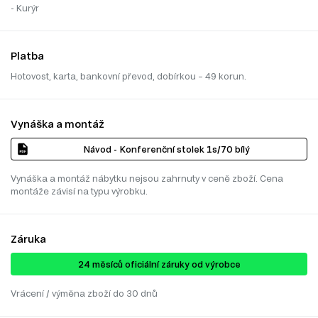
- Kurýr
Platba
Hotovost, karta, bankovní převod, dobírkou – 49 korun.
Vynáška a montáž
Návod - Konferenční stolek 1s/70 bílý
Vynáška a montáž nábytku nejsou zahrnuty v ceně zboží. Cena
montáže závisí na typu výrobku.
Záruka
24 ​​​​měsíců oficiální záruky od výrobce
Vrácení / výměna zboží do 30 dnů