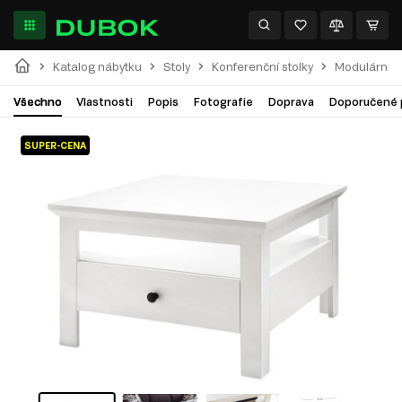
Katalog nábytku
Stoly
Konferenční stolky
Modulární 
Všechno
Vlastnosti
Popis
Fotografie
Doprava
Doporučené 
SUPER-CENA