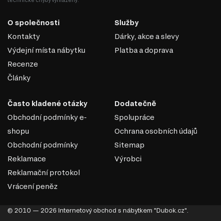
technické chyby vyhrazeny.
O společnosti
Služby
Kontakty
Dárky, akce a slevy
Výdejní místa nábytku
Platba a doprava
Recenze
Články
Často kladené otázky
Dodatečně
Obchodní podmínky e-
Spolupráce
MODERNÍ STYL
shopu
Ochrana osobních údajů
Obchodní podmínky
Sitemap
Moderní styl nábytku přináší do vašeho interiéru svěží a
Reklamace
Výrobci
nadčasový vzhled, který okouzlí každého návštěvníka.
Tento filtr vám pomůže najít kousky, které jsou nejen
Reklamační protokol
esteticky přitažlivé, ale také funkční a praktické. Zde jsou
Vrácení peněz
hlavní výhody moderního stylu:
Minimalistický design. Moderní nábytek se vyznačuje čistými liniemi
© 2010 — 2026 Internetový obchod s nábytkem "Dubok.cz".
a jednoduchými tvary, což přispívá k elegantnímu a vzdušnému