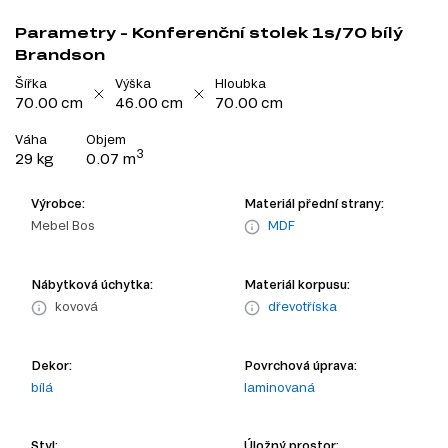
Parametry - Konferenční stolek 1s/70 bílý
Brandson
Šířka
Výška
Hloubka
70.00 cm
46.00 cm
70.00 cm
Váha
Objem
3
29 kg
0.07 m
Výrobce:
Materiál přední strany:
Mebel Bos
MDF
Nábytková úchytka:
Materiál korpusu:
kovová
dřevotříska
Dekor:
Povrchová úprava:
bílá
laminovaná
Styl:
Úložný prostor: