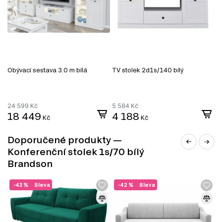
Konferenční stolky
Šatní panely do předsíně
Šatní skříň
Úložný prostor
Nástěnné police a skříňky
Obývací sestava 3.0 m bílá
TV stolek 2d1s/140 bílý
S
24 599
Kč
5 584
Kč
9
18 449
4 188
Kč
Kč
Doporučené produkty —
Konferenční stolek 1s/70 bílý
Brandson
-43 %
Sleva
-42 %
Sleva
MDF
MDF je jedním z nejoblíbenějších materiálů v