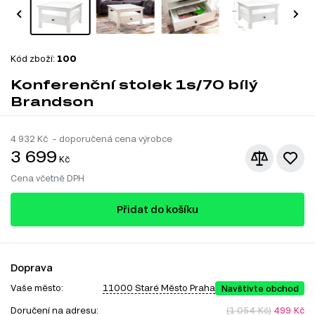
Kód zboží:
100
Konferenční stolek 1s/70 bílý
Brandson
4 932
Kč – doporučená cena výrobce
3 699
Kč
Cena včetně DPH
Přidat do košíku
Doprava
Vaše město:
11000 Staré Město Praha
Navštivte obchod
Doručení na adresu:
(1 054 Kč)
499 Kč