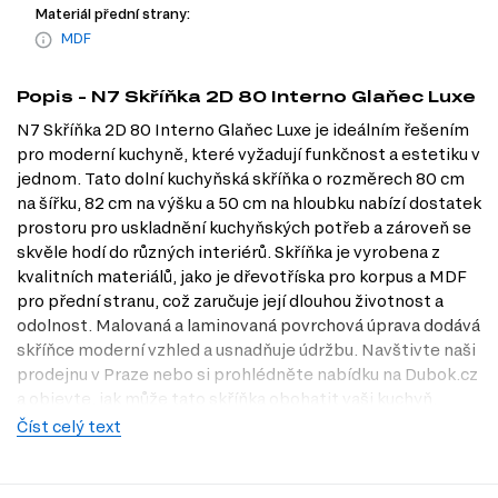
Materiál přední strany:
MDF
Popis - N7 Skříňka 2D 80 Interno Glaňec Luxe
N7 Skříňka 2D 80 Interno Glaňec Luxe je ideálním řešením
pro moderní kuchyně, které vyžadují funkčnost a estetiku v
jednom. Tato dolní kuchyňská skříňka o rozměrech 80 cm
na šířku, 82 cm na výšku a 50 cm na hloubku nabízí dostatek
prostoru pro uskladnění kuchyňských potřeb a zároveň se
skvěle hodí do různých interiérů. Skříňka je vyrobena z
kvalitních materiálů, jako je dřevotříska pro korpus a MDF
pro přední stranu, což zaručuje její dlouhou životnost a
odolnost. Malovaná a laminovaná povrchová úprava dodává
skříňce moderní vzhled a usnadňuje údržbu. Navštivte naši
prodejnu v Praze nebo si prohlédněte nabídku na Dubok.cz
a objevte, jak může tato skříňka obohatit vaši kuchyň.
Číst celý text
Dostupné modifikace produktu
N7 Skříňka 2D 80 Interno Glaňec Luxe je dostupná v široké