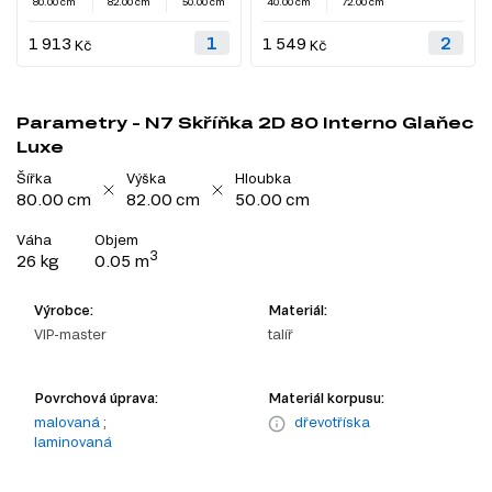
80.00 cm
82.00 cm
50.00 cm
40.00 cm
72.00 cm
1 913
1 549
Kč
Kč
Parametry - N7 Skříňka 2D 80 Interno Glaňec
Luxe
Šířka
Výška
Hloubka
80.00 cm
82.00 cm
50.00 cm
Váha
Objem
3
26 kg
0.05 m
Výrobce:
Materiál:
VIP-master
talíř
Povrchová úprava:
Materiál korpusu:
malovaná
;
dřevotříska
laminovaná