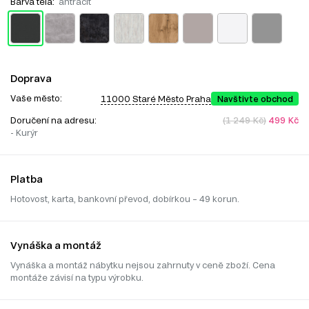
Barva těla:
antracit
Doprava
Vaše město:
11000 Staré Město Praha
Navštivte obchod
Doručení na adresu:
(1 249 Kč)
499 Kč
- Kurýr
Platba
Hotovost, karta, bankovní převod, dobírkou – 49 korun.
Vynáška a montáž
Vynáška a montáž nábytku nejsou zahrnuty v ceně zboží. Cena
montáže závisí na typu výrobku.