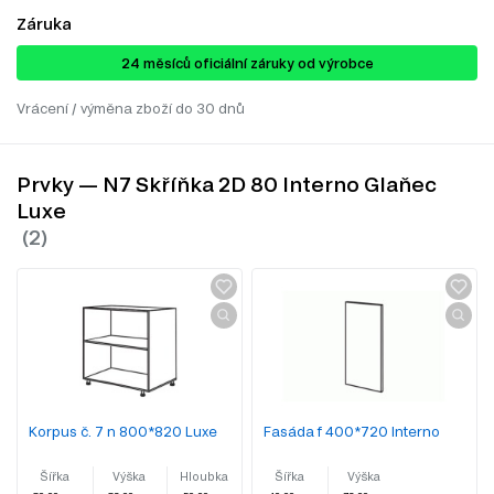
Záruka
24 ​​​​měsíců oficiální záruky od výrobce
Vrácení / výměna zboží do 30 dnů
Prvky — N7 Skříňka 2D 80 Interno Glaňec
Luxe
Korpus č. 7 n 800*820 Luxe
Fasáda f 400*720 Interno
Šířka
Výška
Hloubka
Šířka
Výška