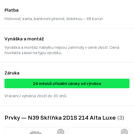
Platba
Hotovost, karta, bankovní převod, dobírkou – 49 korun.
Vynáška a montáž
Vynáška a montáž nábytku nejsou zahrnuty v ceně zboží. Cena
montáže závisí na typu výrobku.
Záruka
24 ​​​​měsíců oficiální záruky od výrobce
Vrácení / výměna zboží do 30 dnů
Prvky — N39 Skříňka 2D1S 214 Alta Luxe