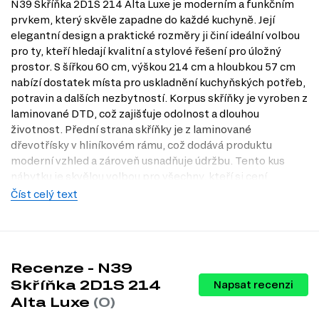
N39 Skříňka 2D1S 214 Alta Luxe je moderním a funkčním
prvkem, který skvěle zapadne do každé kuchyně. Její
elegantní design a praktické rozměry ji činí ideální volbou
pro ty, kteří hledají kvalitní a stylové řešení pro úložný
prostor. S šířkou 60 cm, výškou 214 cm a hloubkou 57 cm
nabízí dostatek místa pro uskladnění kuchyňských potřeb,
potravin a dalších nezbytností. Korpus skříňky je vyroben z
laminované DTD, což zajišťuje odolnost a dlouhou
životnost. Přední strana skříňky je z laminované
dřevotřísky v hliníkovém rámu, což dodává produktu
moderní vzhled a zároveň usnadňuje údržbu. Tento kus
nábytku je skvělou volbou pro všechny, kteří si cení
jednoduchosti a efektivity při výběru nábytku. Navštivte
Číst celý text
naši prodejnu v Praze a přesvědčte se o kvalitě na vlastní
oči. V našem internetovém obchodě Dubok.cz najdete
širokou nabídku kuchyňských skříněk a dalšího nábytku.
Informace o sestavě
Recenze - N39
Skříňka 2D1S 214
Napsat recenzi
Skříň č. 39 Luxe, 1 ks
Alta Luxe
(0)
Fasáda f 300*720 Alta, 2 ks
Fasáda f 600*360 d Alta, 1 ks – 60.00 cm x 36.00 cm