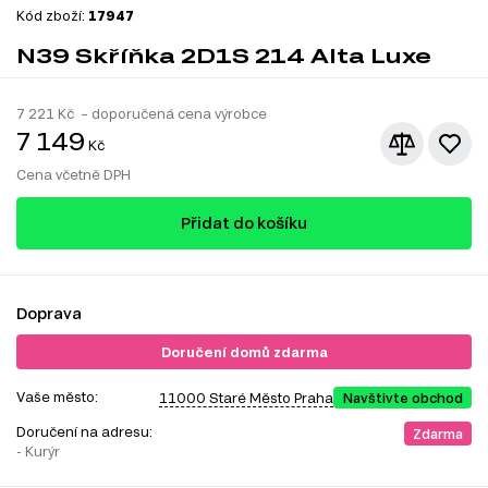
Kód zboží:
17947
N39 Skříňka 2D1S 214 Alta Luxe
7 221
Kč – doporučená cena výrobce
7 149
Kč
Cena včetně DPH
Přidat do košíku
Doprava
Doručení domů zdarma
Vaše město:
11000 Staré Město Praha
Navštivte obchod
Doručení na adresu:
Zdarma
- Kurýr