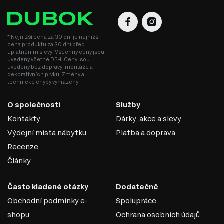
DTD je praktickým a ekonomickým řešením v nábytkářské
výrobě, které umožňuje vytvářet jak standardní, tak
jedinečné designové produkty.
* Nejnižší cena za 30 dní je nejnižší
cena produktu za 30 dní před
uplatněním slevy. Všechny ceny jsou
uvedeny včetně DPH. Ceny jsou
uvedeny bez dopravy, montáže a
dekorativních prvků. Změny a
technické chyby vyhrazeny.
O společnosti
Služby
Kontakty
Dárky, akce a slevy
Výdejní místa nábytku
Platba a doprava
Recenze
Články
Často kladené otázky
Dodatečně
Obchodní podmínky e-
Spolupráce
shopu
Ochrana osobních údajů