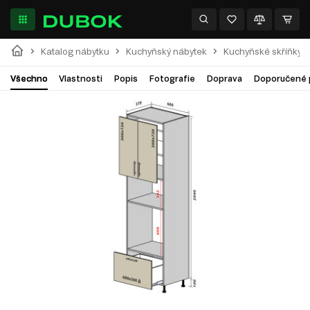
Katalog nábytku
Kuchyňský nábytek
Kuchyňské skříňky
Všechno
Vlastnosti
Popis
Fotografie
Doprava
Doporučené 