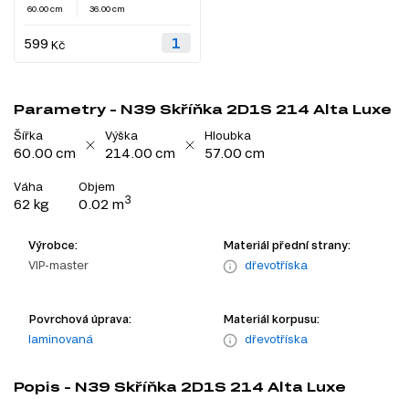
60.00 cm
36.00 cm
599
Kč
Parametry - N39 Skříňka 2D1S 214 Alta Luxe
Šířka
Výška
Hloubka
60.00 cm
214.00 cm
57.00 cm
Váha
Objem
3
62 kg
0.02 m
Výrobce:
Materiál přední strany:
VIP-master
dřevotříska
Povrchová úprava:
Materiál korpusu:
laminovaná
dřevotříska
Popis - N39 Skříňka 2D1S 214 Alta Luxe