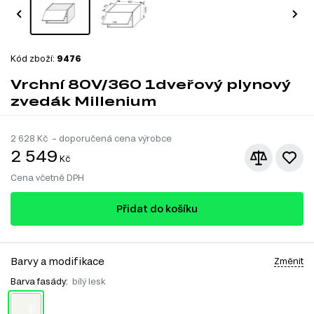
Kód zboží:
9476
Vrchní 80V/360 1dveřový plynový
zvedák Millenium
2 628
Kč – doporučená cena výrobce
2 549
Kč
Cena včetně DPH
Přidat do košíku
Barvy a modifikace
Změnit
Barva fasády:
bílý lesk