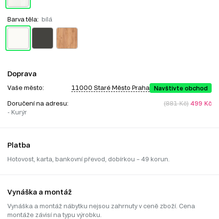
Barva těla:
bílá
Doprava
Vaše město:
11000 Staré Město Praha
Navštivte obchod
Doručení na adresu:
(881 Kč)
499 Kč
- Kurýr
Platba
Hotovost, karta, bankovní převod, dobírkou – 49 korun.
Vynáška a montáž
Vynáška a montáž nábytku nejsou zahrnuty v ceně zboží. Cena
montáže závisí na typu výrobku.