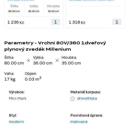
Šířka
Výška
Hloubka
80.00 cm
36.00 cm
35.00 cm
1 236
1 318
Kč
Kč
Parametry - Vrchní 80V/360 1dveřový
plynový zvedák Millenium
Šířka
Výška
Hloubka
80.00 cm
36.00 cm
35.00 cm
Váha
Objem
3
17 kg
0.03 m
Výrobce:
Materiál korpusu:
Miro Mark
dřevotříska
Styl:
Povrchová úprava:
moderní
malovaná