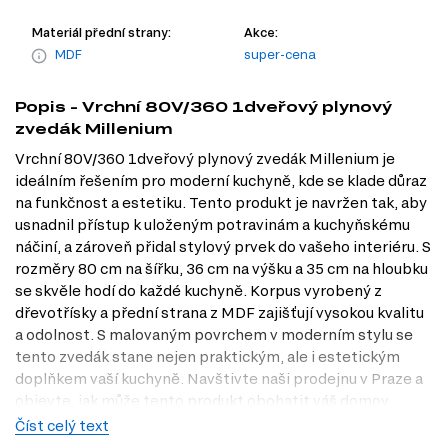
Materiál přední strany:
Akce:
MDF
super-cena
Popis - Vrchní 80V/360 1dveřový plynový
zvedák Millenium
Vrchní 80V/360 1dveřový plynový zvedák Millenium je
ideálním řešením pro moderní kuchyně, kde se klade důraz
na funkčnost a estetiku. Tento produkt je navržen tak, aby
usnadnil přístup k uloženým potravinám a kuchyňskému
náčiní, a zároveň přidal stylový prvek do vašeho interiéru. S
rozměry 80 cm na šířku, 36 cm na výšku a 35 cm na hloubku
se skvěle hodí do každé kuchyně. Korpus vyrobený z
dřevotřísky a přední strana z MDF zajišťují vysokou kvalitu
a odolnost. S malovaným povrchem v moderním stylu se
tento zvedák stane nejen praktickým, ale i estetickým
doplňkem vaší kuchyně. Navštivte naši prodejnu v Praze a
objevte, jak může tento produkt obohatit váš domov.
Číst celý text
Dostupné modifikace produktu