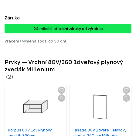
Záruka
24 ​​​​měsíců oficiální záruky od výrobce
Vrácení / výměna zboží do 30 dnů
Prvky — Vrchní 80V/360 1dveřový plynový
zvedák Millenium
Korpus 80V 1dv Plynový
Fasáda 80V 1dveře + Plynový
zvedák 360mm
zvedák 360mm Millenium