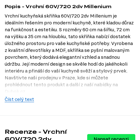
Popis - Vrchní 60V/720 2dv Millenium
Vrchní kuchyňská skříňka 60V/720 2dv Millenium je
ideálním řešením pro moderní kuchyně, které kladou důraz
na funkčnost a estetiku. S rozměry 60 cm na šířku, 72 cm
na výšku a 35 cm na hloubku, tato skříňka nabízí dostatek
úložného prostoru pro vaše kuchyňské potřeby. Vyrobena
z kvalitní dřevotřísky a MDF, skříňka se pyšní malovaným
povrchem, který dodává elegantní vzhled a snadnou
údržbu. Její moderní design se skvěle hodí do jakéhokoli
interiéru a přináší do vaší kuchyně svěží a stylový prvek.
Navštivte naši prodejnu v Praze, kde si můžete
prohlédnout tento produkt a další z naší nabídky na
Dubok.cz.
Číst celý text
Dostupné modifikace produktu
Vrchní kuchyňská skříňka 60V/720 2dv Millenium je
dostupná v několika atraktivních modifikacích, které vám
umožní přizpůsobit ji vašemu vkusu a stylu kuchyně:
Recenze - Vrchní
Barva těla: dub kraft
60V/720 2dv
Napsat recenzi