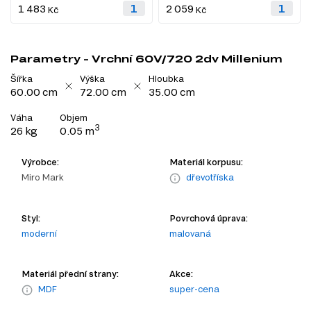
1 483
2 059
Kč
Kč
Parametry - Vrchní 60V/720 2dv Millenium
Šířka
Výška
Hloubka
60.00 cm
72.00 cm
35.00 cm
Váha
Objem
3
26 kg
0.05 m
Výrobce:
Materiál korpusu:
Miro Mark
dřevotříska
Styl:
Povrchová úprava:
moderní
malovaná
Materiál přední strany:
Akce:
MDF
super-cena