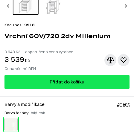
Kód zboží:
9918
Vrchní 60V/720 2dv Millenium
3 648
Kč – doporučená cena výrobce
3 539
Kč
Cena včetně DPH
Přidat do košíku
Barvy a modifikace
Změnit
Barva fasády:
bílý lesk