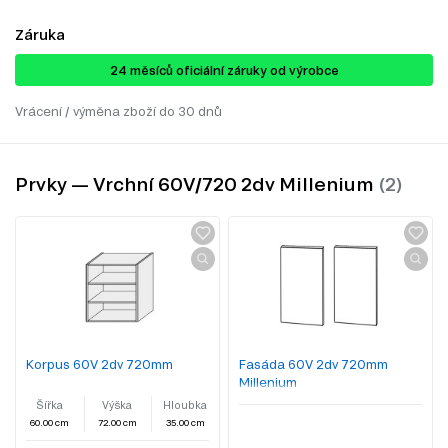
Záruka
24 ​​​​měsíců oficiální záruky od výrobce
Vrácení / výměna zboží do 30 dnů
Prvky — Vrchní 60V/720 2dv Millenium
Korpus 60V 2dv 720mm
Fasáda 60V 2dv 720mm
Millenium
Šířka
Výška
Hloubka
60.00 cm
72.00 cm
35.00 cm