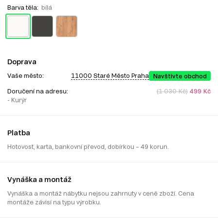
Barva těla:
bílá
Doprava
Vaše město:
11000 Staré Město Praha
Navštivte obchod
Doručení na adresu:
(1 030 Kč)
499 Kč
- Kurýr
Platba
Hotovost, karta, bankovní převod, dobírkou – 49 korun.
Vynáška a montáž
Vynáška a montáž nábytku nejsou zahrnuty v ceně zboží. Cena
montáže závisí na typu výrobku.