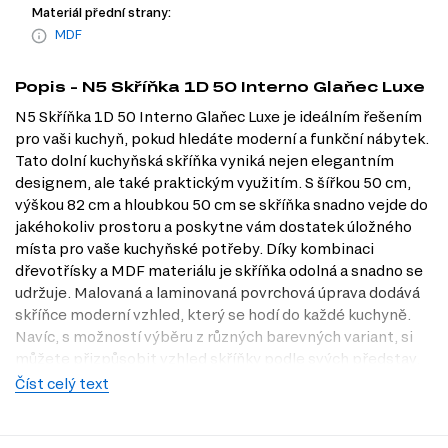
Materiál přední strany:
MDF
Popis - N5 Skříňka 1D 50 Interno Glaňec Luxe
N5 Skříňka 1D 50 Interno Glaňec Luxe je ideálním řešením
pro vaši kuchyň, pokud hledáte moderní a funkční nábytek.
Tato dolní kuchyňská skříňka vyniká nejen elegantním
designem, ale také praktickým využitím. S šířkou 50 cm,
výškou 82 cm a hloubkou 50 cm se skříňka snadno vejde do
jakéhokoliv prostoru a poskytne vám dostatek úložného
místa pro vaše kuchyňské potřeby. Díky kombinaci
dřevotřísky a MDF materiálu je skříňka odolná a snadno se
udržuje. Malovaná a laminovaná povrchová úprava dodává
skříňce moderní vzhled, který se hodí do každé kuchyně.
Navíc, s možností výběru z různých barevných variant, si
můžete přizpůsobit vzhled skříňky podle svých představ.
Objevte jednoduchost a funkčnost, kterou vám N5 Skříňka
Číst celý text
1D 50 Interno Glaňec Luxe přináší, a navštivte naši
prodejnu v Praze, kde si ji můžete prohlédnout na vlastní
oči.