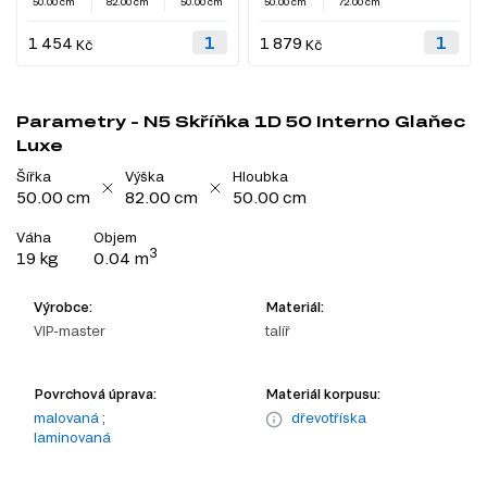
50.00 cm
82.00 cm
50.00 cm
50.00 cm
72.00 cm
1 454
1 879
Kč
Kč
Parametry - N5 Skříňka 1D 50 Interno Glaňec
Luxe
Šířka
Výška
Hloubka
50.00 cm
82.00 cm
50.00 cm
Váha
Objem
3
19 kg
0.04 m
Výrobce:
Materiál:
VIP-master
talíř
Povrchová úprava:
Materiál korpusu:
malovaná
;
dřevotříska
laminovaná