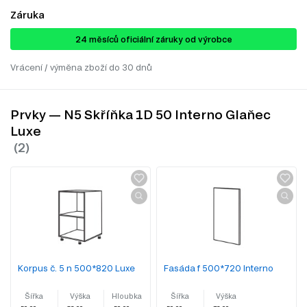
Záruka
24 ​​​​měsíců oficiální záruky od výrobce
Vrácení / výměna zboží do 30 dnů
Prvky — N5 Skříňka 1D 50 Interno Glaňec
Luxe
Korpus č. 5 n 500*820 Luxe
Fasáda f 500*720 Interno
Šířka
Výška
Hloubka
Šířka
Výška