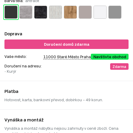
Barva těla:
antracit
Doprava
Doručení domů zdarma
Vaše město:
11000 Staré Město Praha
Navštivte obchod
Doručení na adresu:
Zdarma
- Kurýr
Platba
Hotovost, karta, bankovní převod, dobírkou – 49 korun.
Vynáška a montáž
Vynáška a montáž nábytku nejsou zahrnuty v ceně zboží. Cena