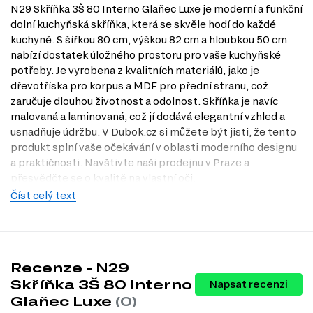
N29 Skříňka 3Š 80 Interno Glaňec Luxe je moderní a funkční
dolní kuchyňská skříňka, která se skvěle hodí do každé
kuchyně. S šířkou 80 cm, výškou 82 cm a hloubkou 50 cm
nabízí dostatek úložného prostoru pro vaše kuchyňské
potřeby. Je vyrobena z kvalitních materiálů, jako je
dřevotříska pro korpus a MDF pro přední stranu, což
zaručuje dlouhou životnost a odolnost. Skříňka je navíc
malovaná a laminovaná, což jí dodává elegantní vzhled a
usnadňuje údržbu. V Dubok.cz si můžete být jisti, že tento
produkt splní vaše očekávání v oblasti moderního designu
a praktičnosti. Navštivte naši prodejnu v Praze a
přesvědčte se o kvalitě na vlastní oči.
Číst celý text
Dostupné modifikace produktu
N29 Skříňka 3Š 80 Interno Glaňec Luxe je dostupná v
různých modifikacích, které vám umožní přizpůsobit si
vzhled skříňky podle vašich preferencí:
Recenze - N29
Barva těla: bílá, wenge, dub mléčný, šedá, slonovina, antracit,
Skříňka 3Š 80 Interno
Napsat recenzi
kašmír, černá, dub Appalačský, beton, borovice natty, beton tmavý,
Glaňec Luxe
(0)
Nymfaea alba.