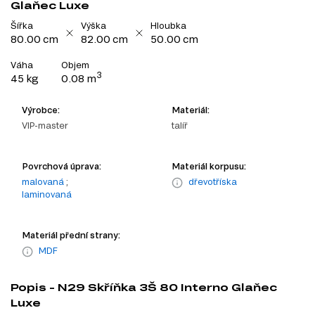
Glaňec Luxe
Šířka
Výška
Hloubka
80.00 cm
82.00 cm
50.00 cm
Váha
Objem
3
45 kg
0.08 m
Výrobce:
Materiál:
VIP-master
talíř
Povrchová úprava:
Materiál korpusu:
malovaná
;
dřevotříska
laminovaná
Materiál přední strany:
MDF
Popis - N29 Skříňka 3Š 80 Interno Glaňec
Luxe