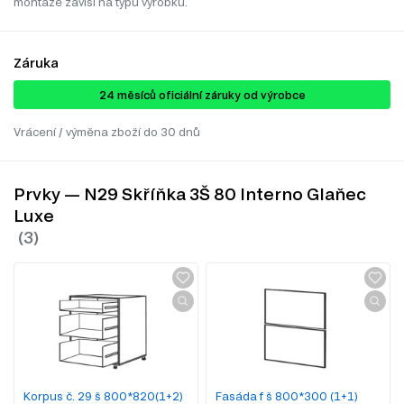
montáže závisí na typu výrobku.
Záruka
24 ​​​​měsíců oficiální záruky od výrobce
Vrácení / výměna zboží do 30 dnů
Prvky — N29 Skříňka 3Š 80 Interno Glaňec
Luxe
Korpus č. 29 š 800*820(1+2)
Fasáda f š 800*300 (1+1)