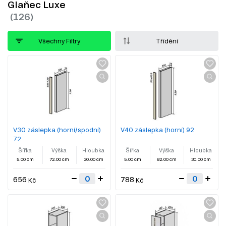
Glaňec Luxe
Všechny Filtry
Třídění
V30 záslepka (horní/spodní)
V40 záslepka (horní) 92
72
Šířka
Výška
Hloubka
Šířka
Výška
Hloubka
5.00 cm
72.00 cm
30.00 cm
5.00 cm
92.00 cm
30.00 cm
656
788
Kč
Kč