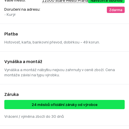
Vaše město:
11000 Staré Město Praha
Navštivte obchod
Doručení na adresu:
Zdarma
- Kurýr
Platba
Hotovost, karta, bankovní převod, dobírkou – 49 korun.
Vynáška a montáž
Vynáška a montáž nábytku nejsou zahrnuty v ceně zboží. Cena
montáže závisí na typu výrobku.
Záruka
24 ​​​​měsíců oficiální záruky od výrobce
Vrácení / výměna zboží do 30 dnů