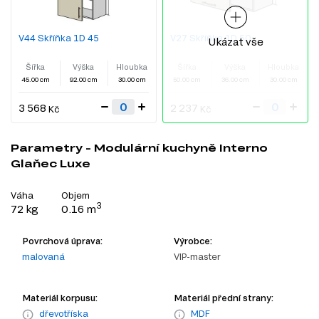
V44 Skříňka 1D 45
V27 Skříňka 1D 50
Ukázat vše
Šířka
Výška
Hloubka
Šířka
Výška
Hloubka
45.00 cm
92.00 cm
30.00 cm
50.00 cm
36.00 cm
30.00 cm
3 568
2 237
Kč
Kč
Parametry - Modulární kuchyně Interno
Glaňec Luxe
Váha
Objem
3
72 kg
0.16 m
Povrchová úprava:
Výrobce:
malovaná
VIP-master
Materiál korpusu:
Materiál přední strany:
dřevotříska
MDF