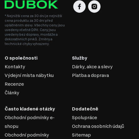
modulární kuchyně Interno Glaňec Luxe a dalších produktů,
které vám pomohou vytvořit dokonalý kuchyňský prostor.
V Dubok.cz se těšíme na vaši návštěvu!
* Nejnižší cena za 30 dní je nejnižší
cena produktu za 30 dní před
uplatněním slevy. Všechny ceny jsou
uvedeny včetně DPH. Ceny jsou
uvedeny bez dopravy, montáže a
dekorativních prvků. Změny a
technické chyby vyhrazeny.
O společnosti
Služby
Kontakty
Dárky, akce a slevy
Výdejní místa nábytku
Platba a doprava
Recenze
Články
Často kladené otázky
Dodatečně
MDF
Obchodní podmínky e-
Spolupráce
MDF je jedním z nejoblíbenějších materiálů v
shopu
Ochrana osobních údajů
nábytkářském průmyslu. Vyrábí se z dřevěných vláken
Obchodní podmínky
Sitemap