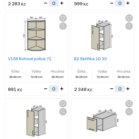
2 283
999
Kč
Kč
V15R Rohové police 72
B2 Skříňka 1D 30
Šířka
Výška
Hloubka
Šířka
Výška
Hloubka
26.00 cm
72.00 cm
30.00 cm
30.00 cm
72.00 cm
30.00 cm
891
2 348
Kč
Kč