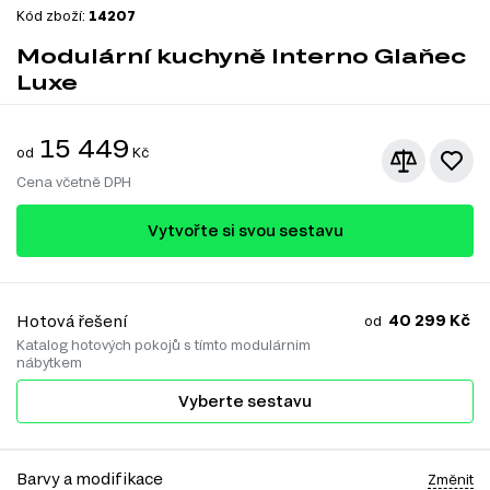
Kód zboží:
14207
Modulární kuchyně Interno Glaňec
Luxe
15 449
od
Kč
Cena včetně DPH
Vytvořte si svou sestavu
40 299 Kč
Hotová řešení
od
Katalog hotových pokojů s tímto modulárnim
nábytkem
Vyberte sestavu
Barvy a modifikace
Změnit