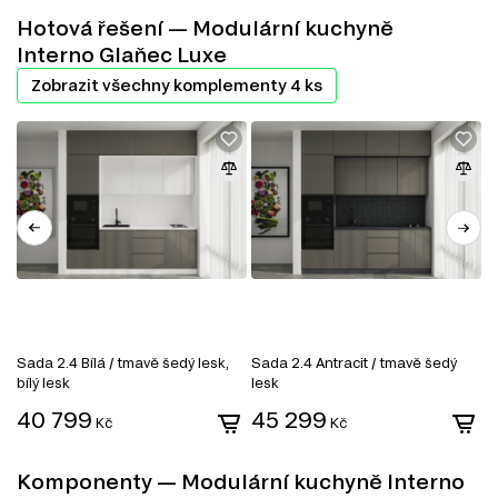
Hotová řešení — Modulární kuchyně
Interno Glaňec Luxe
Zobrazit všechny komplementy 4 ks
Sada 2.4 Bílá / tmavě šedý lesk,
Sada 2.4 Antracit / tmavě šedý
S
bílý lesk
lesk
l
40 799
45 299
Kč
Kč
Komponenty — Modulární kuchyně Interno